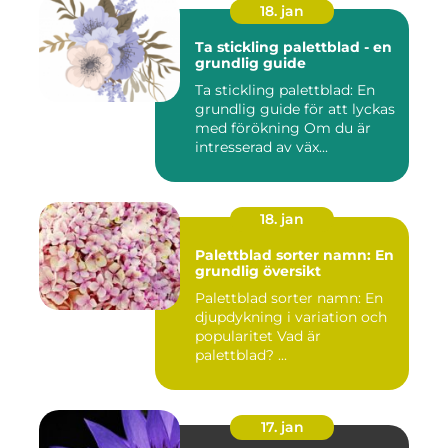
18. jan
Ta stickling palettblad - en
grundlig guide
Ta stickling palettblad: En
grundlig guide för att lyckas
med förökning Om du är
intresserad av väx...
18. jan
Palettblad sorter namn: En
grundlig översikt
Palettblad sorter namn: En
djupdykning i variation och
popularitet Vad är
palettblad? ...
17. jan