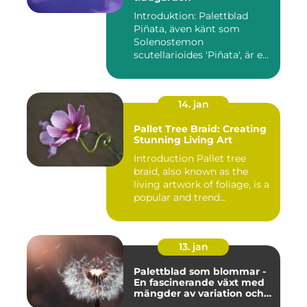
Introduktion: Palettblad
Piñata, även känt som
Solenostemon
scutellarioides 'Piñata', är en
populär ...
14. jan
Pallet Tree Braid: Creating
Stunning Living Art
Introduction Pallet tree
braid, also known as the
living artwork of foliage, is a
popular and trend...
13. jan
Palettblad som blommar -
En fascinerande växt med
mängder av variation och
möjligheter