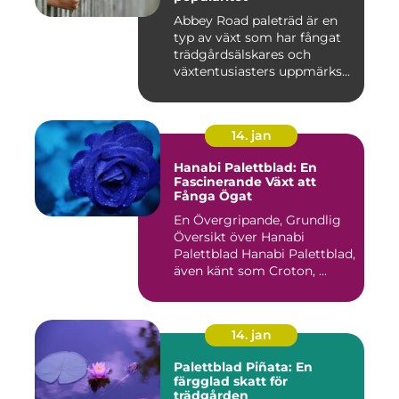
Abbey Road paleträd är en
typ av växt som har fångat
trädgårdsälskares och
växtentusiasters uppmärks...
14. jan
Hanabi Palettblad: En
Fascinerande Växt att
Fånga Ögat
En Övergripande, Grundlig
Översikt över Hanabi
Palettblad Hanabi Palettblad,
även känt som Croton, ...
14. jan
Palettblad Piñata: En
färgglad skatt för
trädgården