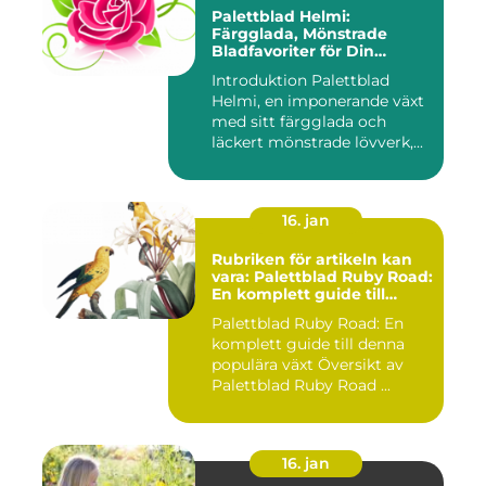
Palettblad Helmi:
Färgglada, Mönstrade
Bladfavoriter för Din
Trädgård
Introduktion Palettblad
Helmi, en imponerande växt
med sitt färgglada och
läckert mönstrade lövverk,...
16. jan
Rubriken för artikeln kan
vara: Palettblad Ruby Road:
En komplett guide till
denna populära växt
Palettblad Ruby Road: En
komplett guide till denna
populära växt Översikt av
Palettblad Ruby Road ...
16. jan