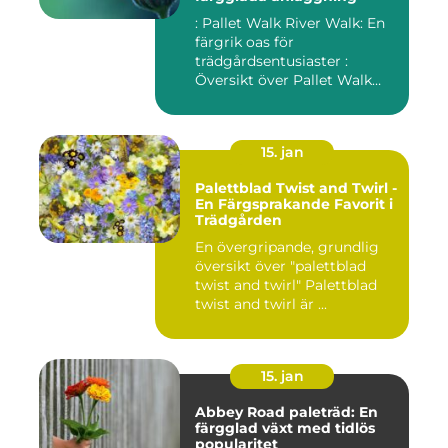
: Pallet Walk River Walk: En
färgrik oas för
trädgårdsentusiaster :
Översikt över Pallet Walk
River...
15. jan
Palettblad Twist and Twirl -
En Färgsprakande Favorit i
Trädgården
En övergripande, grundlig
översikt över "palettblad
twist and twirl" Palettblad
twist and twirl är ...
15. jan
Abbey Road paleträd: En
färgglad växt med tidlös
popularitet