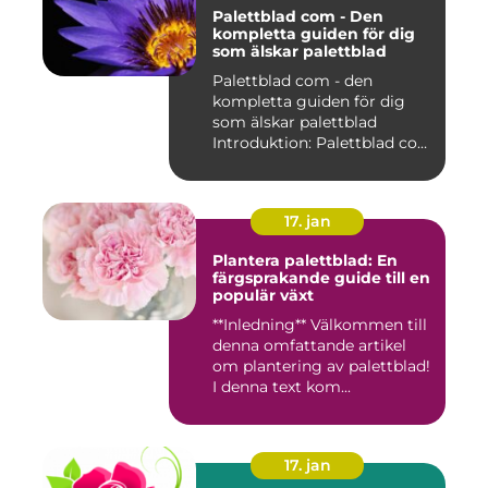
Palettblad com - Den
kompletta guiden för dig
som älskar palettblad
Palettblad com - den
kompletta guiden för dig
som älskar palettblad
Introduktion: Palettblad com
är...
17. jan
Plantera palettblad: En
färgsprakande guide till en
populär växt
**Inledning** Välkommen till
denna omfattande artikel
om plantering av palettblad!
I denna text kom...
17. jan