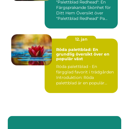
"Palettblad Redhead": En
Färgsprakande Skönhet för
Ditt Hem Översikt över
"Palettblad Redhead" Pa...
12. jan
Röda palettblad: En
grundlig översikt över en
populär växt
Röda palettblad - En
färgglad favorit i trädgården
Introduktion: Röda
palettblad är en populär
växt...