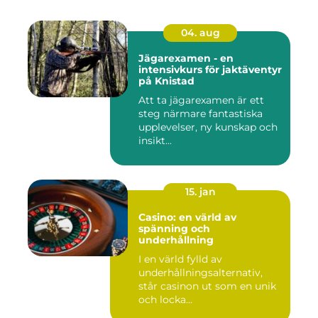
04. aug
Jägarexamen - en
intensivkurs för jaktäventyr
på Knistad
Att ta jägarexamen är ett
steg närmare fantastiska
upplevelser, ny kunskap och
insikt...
15. jan
Casino: en värld av
spänning och
underhållning
I en värld fylld av
underhållningsalternativ,
står casinon ut som en unik
och locka...