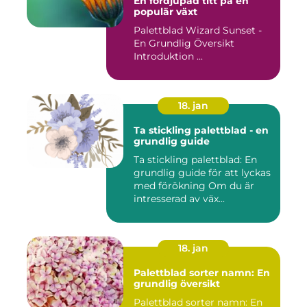
En fördjupad titt på en
populär växt
Palettblad Wizard Sunset -
En Grundlig Översikt
Introduktion ...
18. jan
Ta stickling palettblad - en
grundlig guide
Ta stickling palettblad: En
grundlig guide för att lyckas
med förökning Om du är
intresserad av väx...
18. jan
Palettblad sorter namn: En
grundlig översikt
Palettblad sorter namn: En