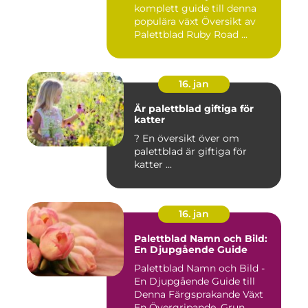
komplett guide till denna
populära växt Översikt av
Palettblad Ruby Road ...
16. jan
Är palettblad giftiga för
katter
? En översikt över om
palettblad är giftiga för
katter ...
16. jan
Palettblad Namn och Bild:
En Djupgående Guide
Palettblad Namn och Bild -
En Djupgående Guide till
Denna Färgsprakande Växt
En Övergripande, Grun...