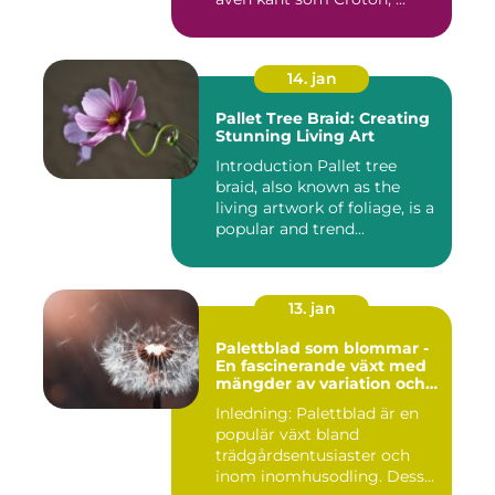
14. jan
Pallet Tree Braid: Creating
Stunning Living Art
Introduction Pallet tree
braid, also known as the
living artwork of foliage, is a
popular and trend...
13. jan
Palettblad som blommar -
En fascinerande växt med
mängder av variation och
möjligheter
Inledning: Palettblad är en
populär växt bland
trädgårdsentusiaster och
inom inomhusodling. Dess