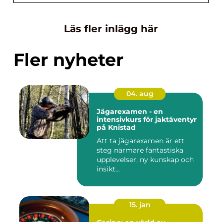
Läs fler inlägg här
Fler nyheter
04. aug
Jägarexamen - en
intensivkurs för jaktäventyr
på Knistad
Att ta jägarexamen är ett
steg närmare fantastiska
upplevelser, ny kunskap och
insikt...
15. jan