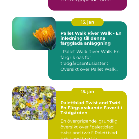
15. jan
Pallet Walk River Walk - En
inledning till denna
färgglada anläggning
: Pallet Walk River Walk: En
färgrik oas för
trädgårdsentusiaster :
Översikt över Pallet Walk
River...
15. jan
Palettblad Twist and Twirl -
En Färgsprakande Favorit i
Trädgården
En övergripande, grundlig
översikt över "palettblad
twist and twirl" Palettblad
twist and twirl är ...