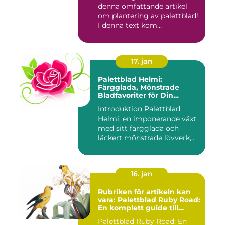
denna omfattande artikel
om plantering av palettblad!
I denna text kom...
17. jan
Palettblad Helmi:
Färgglada, Mönstrade
Bladfavoriter för Din
Trädgård
Introduktion Palettblad
Helmi, en imponerande växt
med sitt färgglada och
läckert mönstrade lövverk,...
16. jan
Rubriken för artikeln kan
vara: Palettblad Ruby Road:
En komplett guide till
denna populära växt
Palettblad Ruby Road: En