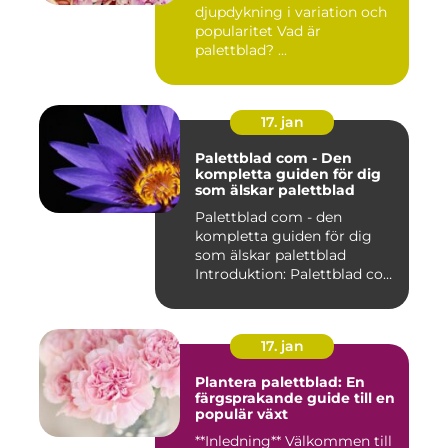
djupdykning i variation och
popularitet Vad är
palettblad? ...
17. jan
Palettblad com - Den
kompletta guiden för dig
som älskar palettblad
Palettblad com - den
kompletta guiden för dig
som älskar palettblad
Introduktion: Palettblad com
är...
17. jan
Plantera palettblad: En
färgsprakande guide till en
populär växt
**Inledning** Välkommen till