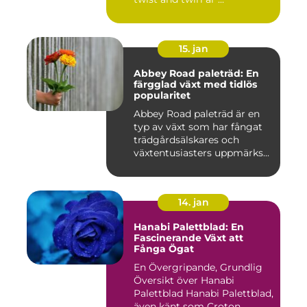
15. jan
Abbey Road paleträd: En
färgglad växt med tidlös
popularitet
Abbey Road paleträd är en
typ av växt som har fångat
trädgårdsälskares och
växtentusiasters uppmärks...
14. jan
Hanabi Palettblad: En
Fascinerande Växt att
Fånga Ögat
En Övergripande, Grundlig
Översikt över Hanabi
Palettblad Hanabi Palettblad,
även känt som Croton, ...