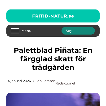
FRITID-NATUR.
se
Menu
Palettblad Piñata: En
färgglad skatt för
trädgården
14 januari 2024
Jon Larsson
Redaktionel