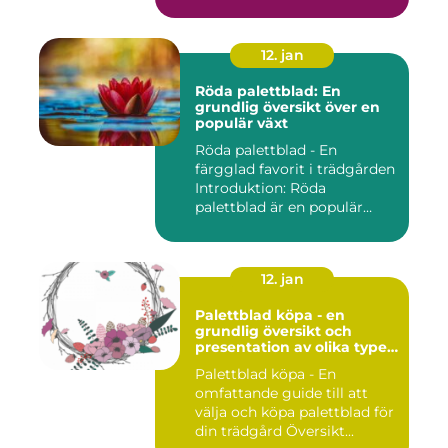
12. jan
Röda palettblad: En
grundlig översikt över en
populär växt
Röda palettblad - En
färgglad favorit i trädgården
Introduktion: Röda
palettblad är en populär
växt...
12. jan
Palettblad köpa - en
grundlig översikt och
presentation av olika typer,
mätningar, skillnader och
Palettblad köpa - En
historisk genomgång
omfattande guide till att
välja och köpa palettblad för
din trädgård Översikt...