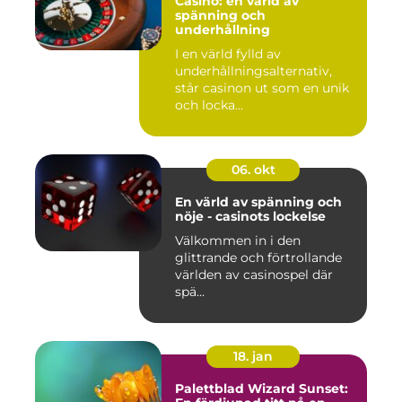
Casino: en värld av
spänning och
underhållning
I en värld fylld av
underhållningsalternativ,
står casinon ut som en unik
och locka...
06. okt
En värld av spänning och
nöje - casinots lockelse
Välkommen in i den
glittrande och förtrollande
världen av casinospel där
spä...
18. jan
Palettblad Wizard Sunset: