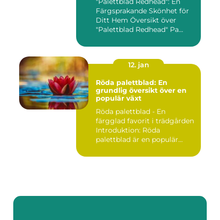
"Palettblad Redhead": En
Färgsprakande Skönhet för
Ditt Hem Översikt över
"Palettblad Redhead" Pa...
12. jan
Röda palettblad: En
grundlig översikt över en
populär växt
Röda palettblad - En
färgglad favorit i trädgården
Introduktion: Röda
palettblad är en populär
växt...