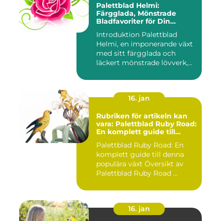
Palettblad Helmi:
Färgglada, Mönstrade
Bladfavoriter för Din
Trädgård
Introduktion Palettblad
Helmi, en imponerande växt
med sitt färgglada och
läckert mönstrade lövverk,...
16. jan
Rubriken för artikeln kan
vara: Palettblad Ruby Road:
En komplett guide till
denna populära växt
Palettblad Ruby Road: En
komplett guide till denna
populära växt Översikt av
Palettblad Ruby Road ...
16. jan