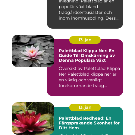
Inledning: Palettblad är en
populär växt bland
trädgårdsentusiaster och
inom inomhusodling. Dess
uni...
13. jan
Palettblad Klippa Ner: En
Guide Till Omskärning av
Denna Populära Växt
Översikt av Palettblad Klippa
Ner Palettblad klippa ner är
en viktig och vanligt
förekommande trädg...
13. jan
Palettblad Redhead: En
Färgsprakande Skönhet för
Ditt Hem