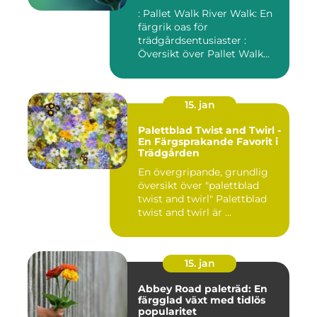
: Pallet Walk River Walk: En
färgrik oas för
trädgårdsentusiaster :
Översikt över Pallet Walk
River...
15. jan
Palettblad Twist and Twirl -
En Färgsprakande Favorit i
Trädgården
En övergripande, grundlig
översikt över "palettblad
twist and twirl" Palettblad
twist and twirl är ...
15. jan
Abbey Road paleträd: En
färgglad växt med tidlös
popularitet