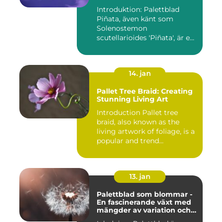
Introduktion: Palettblad
Piñata, även känt som
Solenostemon
scutellarioides 'Piñata', är en
populär ...
14. jan
Pallet Tree Braid: Creating
Stunning Living Art
Introduction Pallet tree
braid, also known as the
living artwork of foliage, is a
popular and trend...
13. jan
Palettblad som blommar -
En fascinerande växt med
mängder av variation och
möjligheter