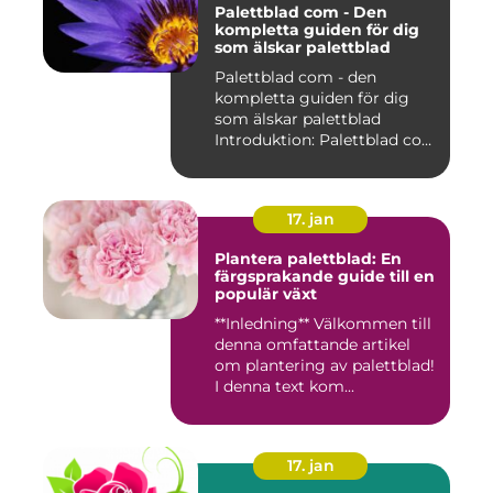
Palettblad com - Den
kompletta guiden för dig
som älskar palettblad
Palettblad com - den
kompletta guiden för dig
som älskar palettblad
Introduktion: Palettblad com
är...
17. jan
Plantera palettblad: En
färgsprakande guide till en
populär växt
**Inledning** Välkommen till
denna omfattande artikel
om plantering av palettblad!
I denna text kom...
17. jan