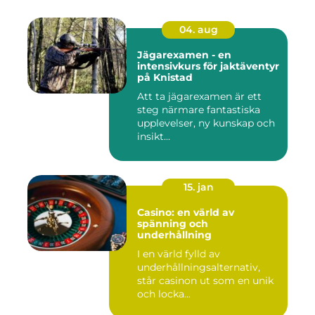
04. aug
Jägarexamen - en
intensivkurs för jaktäventyr
på Knistad
Att ta jägarexamen är ett
steg närmare fantastiska
upplevelser, ny kunskap och
insikt...
15. jan
Casino: en värld av
spänning och
underhållning
I en värld fylld av
underhållningsalternativ,
står casinon ut som en unik
och locka...