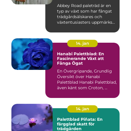
Abbey Road paleträd är en
typ av växt som har fångat
trädgårdsälskares och
växtentusiasters uppmärks...
14. jan
Hanabi Palettblad: En
Fascinerande Växt att
Fånga Ögat
En Övergripande, Grundlig
Översikt över Hanabi
Palettblad Hanabi Palettblad,
även känt som Croton, ...
14. jan
Palettblad Piñata: En
färgglad skatt för
trädgården