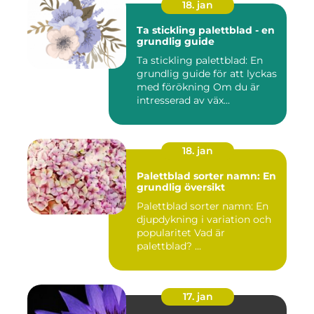
18. jan
Ta stickling palettblad - en
grundlig guide
Ta stickling palettblad: En
grundlig guide för att lyckas
med förökning Om du är
intresserad av väx...
18. jan
Palettblad sorter namn: En
grundlig översikt
Palettblad sorter namn: En
djupdykning i variation och
popularitet Vad är
palettblad? ...
17. jan