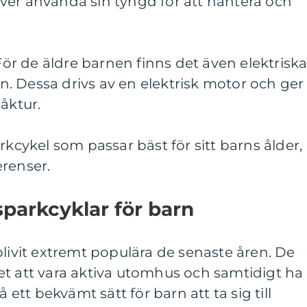
ver använda sin tyngd för att hantera och
 För de äldre barnen finns det även elektrisk
. Dessa drivs av en elektrisk motor och ger
åktur.
rkcykel som passar bäst för sitt barns ålder,
erenser.
sparkcyklar för barn
blivit extremt populära de senaste åren. De
et att vara aktiva utomhus och samtidigt ha
å ett bekvämt sätt för barn att ta sig till