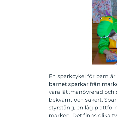
En sparkcykel för barn är
barnet sparkar från marke
vara lättmanövrerad och s
bekvämt och säkert. Sparkc
styrstång, en låg plattfo
marken. Det finns olika ty