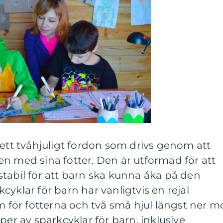
 ett tvåhjuligt fordon som drivs genom att
n med sina fötter. Den är utformad för att
tabil för att barn ska kunna åka på den
yklar för barn har vanligtvis en rejäl
rm för fötterna och två små hjul längst ner m
per av sparkcyklar för barn, inklusive