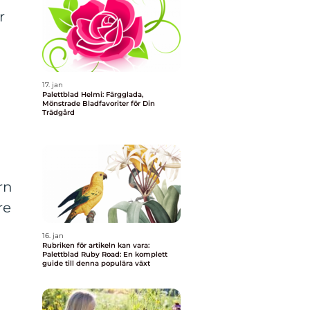
r
17. jan
Palettblad Helmi: Färgglada,
Mönstrade Bladfavoriter för Din
Trädgård
rn
re
16. jan
Rubriken för artikeln kan vara:
Palettblad Ruby Road: En komplett
guide till denna populära växt