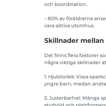
och koordination.
– 80% av föräldrarna anser 
vara aktiva utomhus.
Skillnader mellan 
Det finns flera faktorer so
några viktiga skillnader a
1. Hjulstorlek: Vissa spar
yngre barn, medan andra 
2. Justerbarhet: Många spa
styrhöjd och plattformens