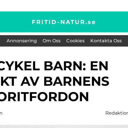
FRITID-NATUR.
se
Annonsering
Om Oss
Cookies
Kontakta Oss
KT AV BARNENS
ORITFORDON
on
Redaktio