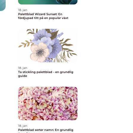
18. jan
Palettblad Wizard Sunset: En
fördjupad titt på en populär växt
18. jan
Ta stickling palettblad - en grundlig
guide
18. jan
Palettblad sorter namn: En grundlig