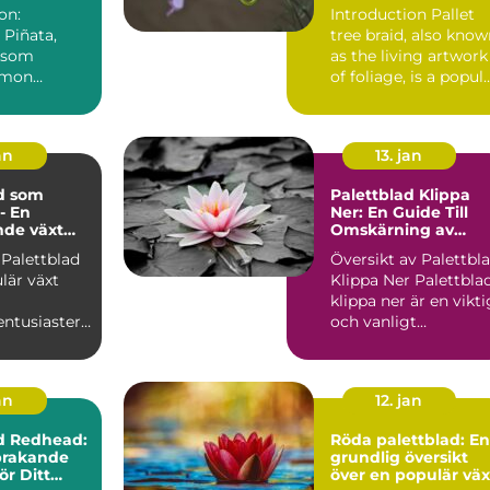
on:
Introduction Pallet
 Piñata,
tree braid, also kno
 som
as the living artwork
emon
of foliage, is a popul
oides
and trend...
r en populär
an
13. jan
d som
Palettblad Klippa
- En
Ner: En Guide Till
nde växt
Omskärning av
gder av
Denna Populära
 Palettblad
Översikt av Palettbl
 och
Växt
lär växt
Klippa Ner Palettblad
er
klippa ner är en vikti
entusiaster
och vanligt
förekommande
ling. Dess
trädg...
an
12. jan
d Redhead:
Röda palettblad: En
prakande
grundlig översikt
ör Ditt
över en populär väx