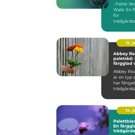
anläggni
: Pallet W
Walk: En f
för
trädgårdse
Översikt ö
Walk River.
15. j
Abbey Ro
paleträd:
färgglad 
tidlös pop
Abbey Roa
är en typ 
har fånga
trädgårds
växtentusi
uppmärks.
14. 
Palettbla
En färggla
trädgård