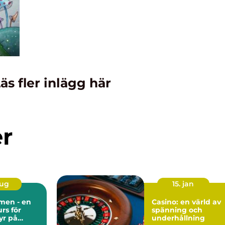
äs fler inlägg här
er
aug
15. jan
men - en
Casino: en värld av
rs för
spänning och
yr på
underhållning