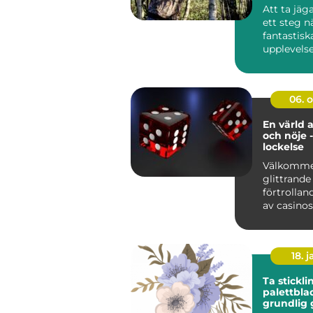
Knistad
Att ta jä
ett steg 
fantastisk
upplevelse
kunskap oc
06. 
En värld 
och nöje -
lockelse
Välkommen
glittrande
förtrollan
av casinos
spä...
18. j
Ta stickli
palettbla
grundlig 