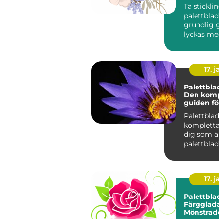
Ta stickli
palettblad
grundlig g
lyckas me
Om du är 
av väx...
17. j
Palettbla
Den komp
guiden fö
älskar pa
Palettbla
kompletta
dig som ä
palettblad
Introdukti
Palettblad
17. j
Palettbla
Färgglada
Mönstrad