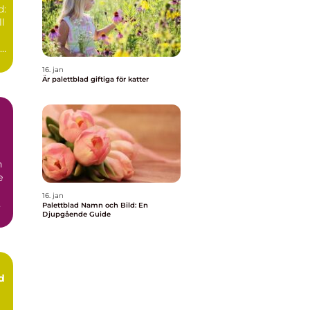
d:
t
ll
ad
16. jan
Är palettblad giftiga för katter
h
e
16. jan
Palettblad Namn och Bild: En
Djupgående Guide
d