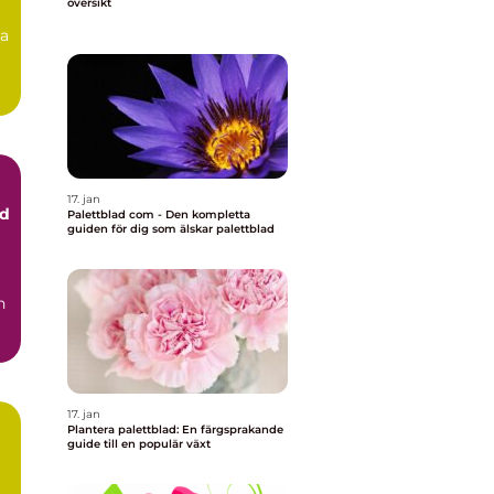
översikt
na
17. jan
ad
Palettblad com - Den kompletta
guiden för dig som älskar palettblad
17. jan
Plantera palettblad: En färgsprakande
guide till en populär växt