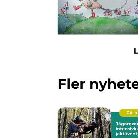
L
Fler nyhet
04. 
Jägarexa
intensivku
jaktävent