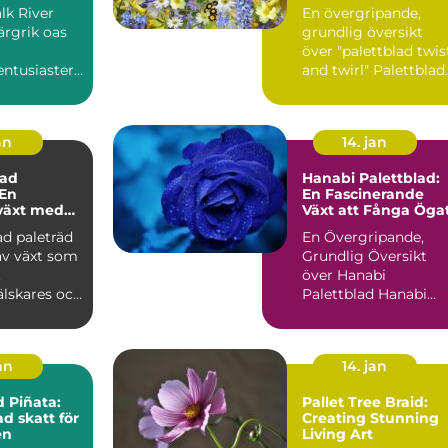
ng
Favorit i Trädgårde
alk River
En övergripande,
ärgrik oas
grundlig översikt
över "palettblad twis
ntusiaster :
and twirl" Palettblad
ver Pallet
twist and twirl är ...
..
an
14. jan
ad
Hanabi Palettblad:
 En
En Fascinerande
växt med
Växt att Fånga Öga
ularitet
d paleträd
En Övergripande,
av växt som
Grundlig Översikt
t
över Hanabi
älskares och
Palettblad Hanabi
asters
Palettblad, även kän
..
som Croton, ...
jan
14. jan
d Piñata:
Pallet Tree Braid:
d skatt för
Creating Stunning
en
Living Art