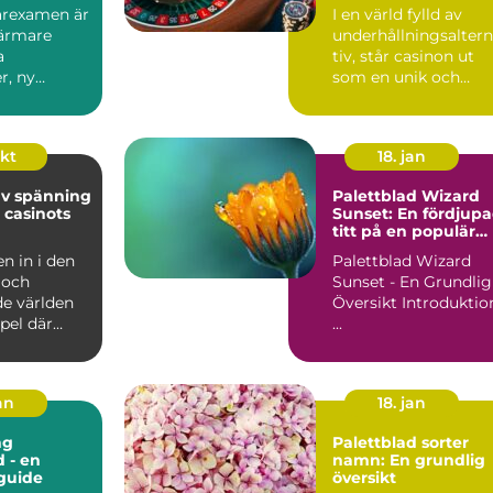
garexamen är
I en värld fylld av
närmare
underhållningsalter
a
tiv, står casinon ut
r, ny
som en unik och
h insikt...
locka...
okt
18. jan
av spänning
Palettblad Wizard
 casinots
Sunset: En fördjup
titt på en populär
växt
 in i den
Palettblad Wizard
 och
Sunset - En Grundlig
de världen
Översikt Introduktion
pel där
...
an
18. jan
ng
Palettblad sorter
d - en
namn: En grundlig
guide
översikt