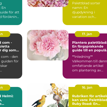
ng
Palettblad sorter
: En
namn: En
uide för att
djupdykning i
d förökning
variation och
intresserad
popularitet Vad är
palettblad? ...
an
17. jan
d com -
Plantera palettblad
letta
En färgsprakande
r dig som
guide till en populä
lettblad
växt
d com - den
**Inledning**
 guiden för
Välkommen till den
lskar
omfattande artikel
om plantering av
on:
palettblad! I denna
 com är...
text kom...
an
16. jan
d Helmi:
Rubriken för artikel
,
kan vara: Palettbla
e
Ruby Road: En