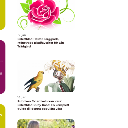
17. jan
Palettblad Helmi: Färgglada,
Mönstrade Bladfavoriter för Din
Trädgård
:
r
na
16. jan
Rubriken för artikeln kan vara:
Palettblad Ruby Road: En komplett
guide till denna populära växt
n
d