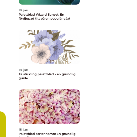
18. jan
Palettblad Wizard Sunset: En
fördjupad titt på en populär växt
18. jan
Ta stickling palettblad - en grundlig
guide
18. jan
Palettblad sorter namn: En grundlig