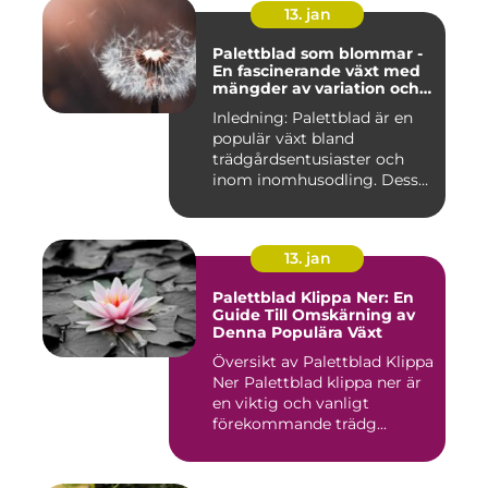
13. jan
Palettblad som blommar -
En fascinerande växt med
mängder av variation och
möjligheter
Inledning: Palettblad är en
populär växt bland
trädgårdsentusiaster och
inom inomhusodling. Dess
uni...
13. jan
Palettblad Klippa Ner: En
Guide Till Omskärning av
Denna Populära Växt
Översikt av Palettblad Klippa
Ner Palettblad klippa ner är
en viktig och vanligt
förekommande trädg...