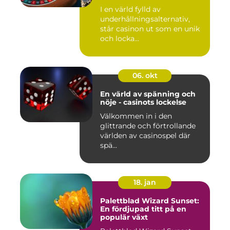
I en värld fylld av
underhållningsalternativ,
står casinon ut som en unik
och locka...
06. okt
En värld av spänning och
nöje - casinots lockelse
Välkommen in i den
glittrande och förtrollande
världen av casinospel där
spä...
18. jan
Palettblad Wizard Sunset:
En fördjupad titt på en
populär växt