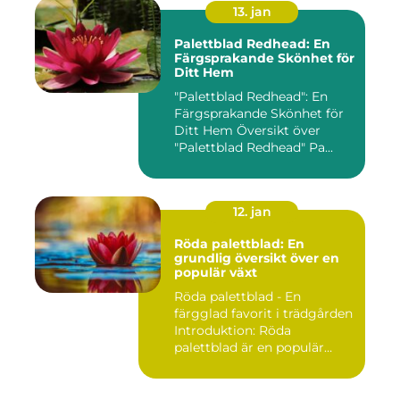
13. jan
Palettblad Redhead: En
Färgsprakande Skönhet för
Ditt Hem
"Palettblad Redhead": En
Färgsprakande Skönhet för
Ditt Hem Översikt över
"Palettblad Redhead" Pa...
12. jan
Röda palettblad: En
grundlig översikt över en
populär växt
Röda palettblad - En
färgglad favorit i trädgården
Introduktion: Röda
palettblad är en populär
växt...