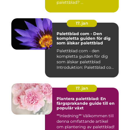
palettblad? ...
17. jan
Palettblad com - Den
kompletta guiden för dig
som älskar palettblad
Palettblad com - den
kompletta guiden för dig
som älskar palettblad
Introduktion: Palettblad com
är...
17. jan
Plantera palettblad: En
färgsprakande guide till en
populär växt
**Inledning** Välkommen till
denna omfattande artikel
om plantering av palettblad!