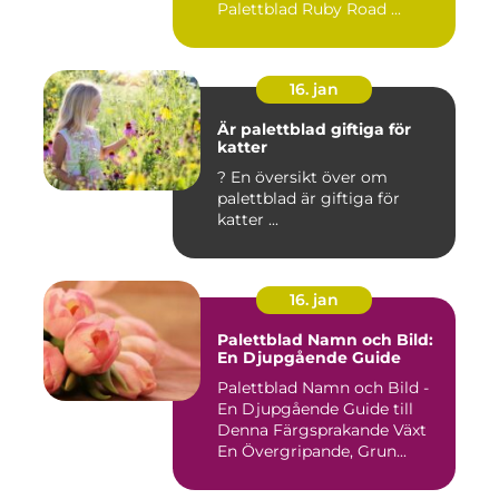
Palettblad Ruby Road ...
16. jan
Är palettblad giftiga för
katter
? En översikt över om
palettblad är giftiga för
katter ...
16. jan
Palettblad Namn och Bild:
En Djupgående Guide
Palettblad Namn och Bild -
En Djupgående Guide till
Denna Färgsprakande Växt
En Övergripande, Grun...