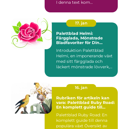
I denna text kom...
17. jan
Palettblad Helmi:
Färgglada, Mönstrade
Bladfavoriter för Din
Trädgård
Introduktion Palettblad
Helmi, en imponerande växt
med sitt färgglada och
läckert mönstrade lövverk,...
16. jan
Rubriken för artikeln kan
vara: Palettblad Ruby Road:
En komplett guide till
denna populära växt
Palettblad Ruby Road: En
komplett guide till denna
populära växt Översikt av