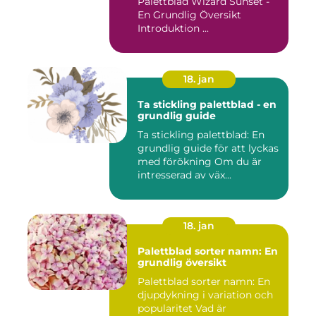
Palettblad Wizard Sunset -
En Grundlig Översikt
Introduktion ...
18. jan
Ta stickling palettblad - en
grundlig guide
Ta stickling palettblad: En
grundlig guide för att lyckas
med förökning Om du är
intresserad av väx...
18. jan
Palettblad sorter namn: En
grundlig översikt
Palettblad sorter namn: En
djupdykning i variation och
popularitet Vad är