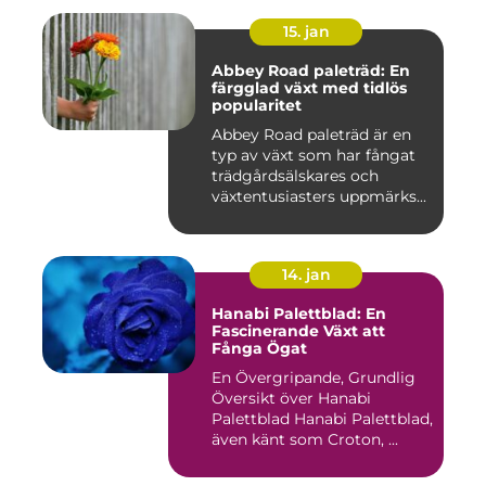
15. jan
Abbey Road paleträd: En
färgglad växt med tidlös
popularitet
Abbey Road paleträd är en
typ av växt som har fångat
trädgårdsälskares och
växtentusiasters uppmärks...
14. jan
Hanabi Palettblad: En
Fascinerande Växt att
Fånga Ögat
En Övergripande, Grundlig
Översikt över Hanabi
Palettblad Hanabi Palettblad,
även känt som Croton, ...