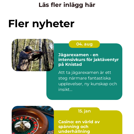
Läs fler inlägg här
Fler nyheter
04. aug
Jägarexamen - en
intensivkurs för jaktäventyr
på Knistad
Att ta jägarexamen är ett
steg närmare fantastiska
upplevelser, ny kunskap och
insikt...
15. jan
Casino: en värld av
spänning och
underhållning