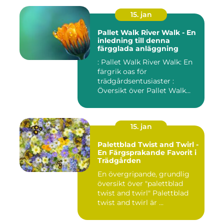
15. jan
Pallet Walk River Walk - En
inledning till denna
färgglada anläggning
: Pallet Walk River Walk: En
färgrik oas för
trädgårdsentusiaster :
Översikt över Pallet Walk
River...
15. jan
Palettblad Twist and Twirl -
En Färgsprakande Favorit i
Trädgården
En övergripande, grundlig
översikt över "palettblad
twist and twirl" Palettblad
twist and twirl är ...