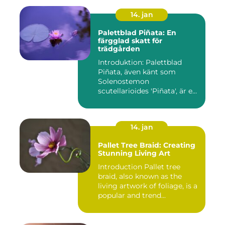
14. jan
Palettblad Piñata: En
färgglad skatt för
trädgården
Introduktion: Palettblad
Piñata, även känt som
Solenostemon
scutellarioides 'Piñata', är en
populär ...
14. jan
Pallet Tree Braid: Creating
Stunning Living Art
Introduction Pallet tree
braid, also known as the
living artwork of foliage, is a
popular and trend...