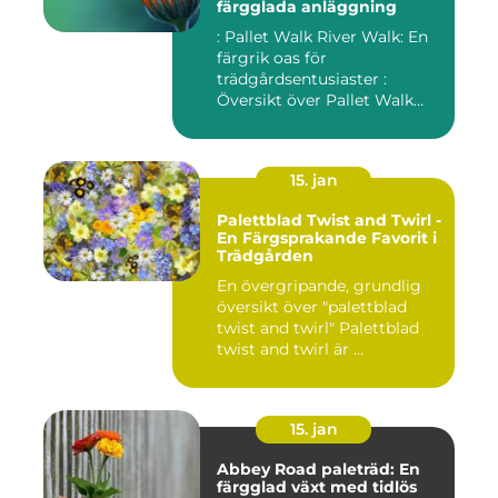
färgglada anläggning
: Pallet Walk River Walk: En
färgrik oas för
trädgårdsentusiaster :
Översikt över Pallet Walk
River...
15. jan
Palettblad Twist and Twirl -
En Färgsprakande Favorit i
Trädgården
En övergripande, grundlig
översikt över "palettblad
twist and twirl" Palettblad
twist and twirl är ...
15. jan
Abbey Road paleträd: En
färgglad växt med tidlös