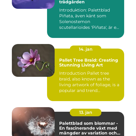
trädgården
Introduktion: Palettblad
Piñata, även känt som
Solenostemon
scutellarioides 'Piñata', är en
populär ...
14. jan
Pallet Tree Braid: Creating
Stunning Living Art
Introduction Pallet tree
braid, also known as the
living artwork of foliage, is a
popular and trend...
13. jan
Palettblad som blommar -
En fascinerande växt med
mängder av variation och