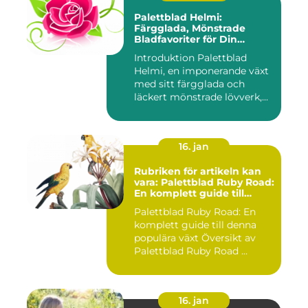
Palettblad Helmi:
Färgglada, Mönstrade
Bladfavoriter för Din
Trädgård
Introduktion Palettblad
Helmi, en imponerande växt
med sitt färgglada och
läckert mönstrade lövverk,...
16. jan
Rubriken för artikeln kan
vara: Palettblad Ruby Road:
En komplett guide till
denna populära växt
Palettblad Ruby Road: En
komplett guide till denna
populära växt Översikt av
Palettblad Ruby Road ...
16. jan