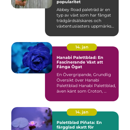
popularitet
Abbey Road paleträd är en
typ av växt som har fångat
trädgårdsälskares och
växtentusiasters uppmärks...
14. jan
Hanabi Palettblad: En
Fascinerande Växt att
Fånga Ögat
En Övergripande, Grundlig
Översikt över Hanabi
Palettblad Hanabi Palettblad,
även känt som Croton, ...
14. jan
Palettblad Piñata: En
färgglad skatt för