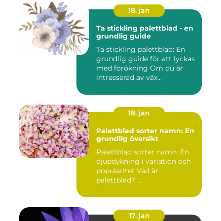
18. jan
Ta stickling palettblad - en
grundlig guide
Ta stickling palettblad: En
grundlig guide för att lyckas
med förökning Om du är
intresserad av väx...
18. jan
Palettblad sorter namn: En
grundlig översikt
Palettblad sorter namn: En
djupdykning i variation och
popularitet Vad är
palettblad? ...
17. jan