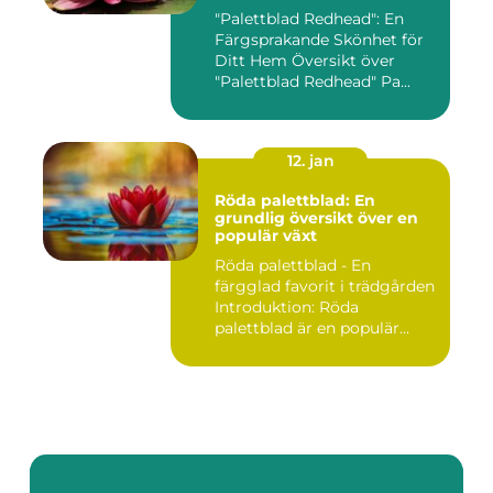
"Palettblad Redhead": En
Färgsprakande Skönhet för
Ditt Hem Översikt över
"Palettblad Redhead" Pa...
12. jan
Röda palettblad: En
grundlig översikt över en
populär växt
Röda palettblad - En
färgglad favorit i trädgården
Introduktion: Röda
palettblad är en populär
växt...