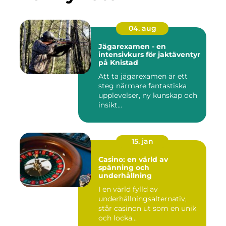
04. aug
Jägarexamen - en
intensivkurs för jaktäventyr
på Knistad
Att ta jägarexamen är ett
steg närmare fantastiska
upplevelser, ny kunskap och
insikt...
15. jan
Casino: en värld av
spänning och
underhållning
I en värld fylld av
underhållningsalternativ,
står casinon ut som en unik
och locka...