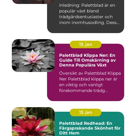
möjligheter
Inledning: Palettblad är en
populär växt bland
trädgårdsentusiaster och
inom inomhusodling. Dess
uni...
13. jan
Palettblad Klippa Ner: En
Guide Till Omskärning av
Denna Populära Växt
Översikt av Palettblad Klippa
Ner Palettblad klippa ner är
en viktig och vanligt
förekommande trädg...
13. jan
Palettblad Redhead: En
Färgsprakande Skönhet för
Ditt Hem