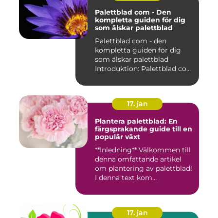
Palettblad com - Den
kompletta guiden för dig
som älskar palettblad
Palettblad com - den
kompletta guiden för dig
som älskar palettblad
Introduktion: Palettblad com
är...
17. jan
Plantera palettblad: En
färgsprakande guide till en
populär växt
**Inledning** Välkommen till
denna omfattande artikel
om plantering av palettblad!
I denna text kom...
17. jan