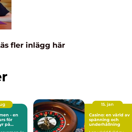
äs fler inlägg här
er
aug
15. jan
men - en
Casino: en värld av
rs för
spänning och
yr på
underhållning