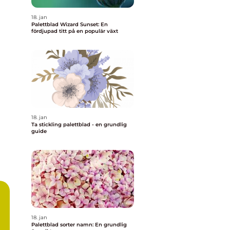
18. jan
Palettblad Wizard Sunset: En
fördjupad titt på en populär växt
18. jan
Ta stickling palettblad - en grundlig
guide
18. jan
Palettblad sorter namn: En grundlig