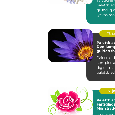
Ta stickli
palettblad
grundlig g
lyckas me
Om du är 
av väx...
17. j
Palettbla
Den komp
guiden fö
älskar pa
Palettbla
kompletta
dig som ä
palettblad
Introdukti
Palettblad
17. j
Palettbla
Färgglada
Mönstrad
Bladfavori