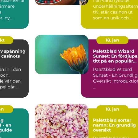
garexamen är
I en värld fylld av
närmare
underhållningsalter
a
tiv, står casinon ut
r, ny
som en unik och
h insikt...
locka...
okt
18. jan
av spänning
Palettblad Wizard
 casinots
Sunset: En fördjup
titt på en populär
växt
 in i den
Palettblad Wizard
 och
Sunset - En Grundlig
de världen
Översikt Introduktion
pel där
...
an
18. jan
ng
Palettblad sorter
d - en
namn: En grundlig
guide
översikt