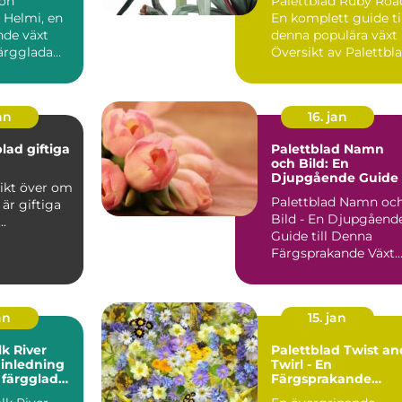
ion
Palettblad Ruby Roa
denna populära väx
 Helmi, en
En komplett guide ti
de växt
denna populära växt
färgglada
Översikt av Palettbl
t
Ruby Road ...
lövverk,...
an
16. jan
lad giftiga
Palettblad Namn
och Bild: En
Djupgående Guide
Palettblad Namn oc
 är giftiga
Bild - En Djupgåend
 katter ...
Guide till Denna
Färgsprakande Växt
En Övergripande,
Grun...
an
15. jan
lk River
Palettblad Twist an
 inledning
Twirl - En
a färgglada
Färgsprakande
ng
Favorit i Trädgårde