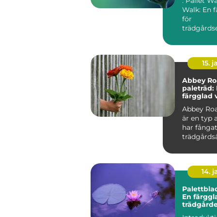
: Pallet W
Walk: En f
för
trädgårdse
Översikt ö
Walk River.
15. j
Abbey Ro
paleträd:
färgglad 
tidlös pop
Abbey Roa
är en typ 
har fånga
trädgårds
växtentusi
uppmärks.
14. 
Palettbla
En färggla
trädgård