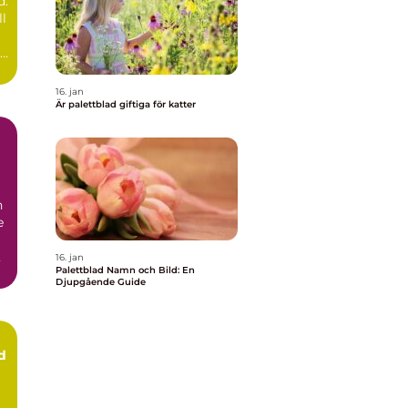
d:
t
ll
ad
16. jan
Är palettblad giftiga för katter
h
e
16. jan
Palettblad Namn och Bild: En
Djupgående Guide
d
n