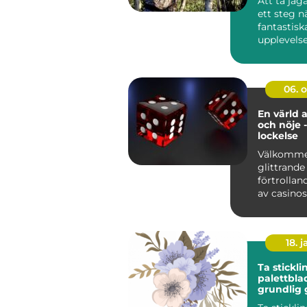
Att ta jä
ett steg 
fantastisk
upplevelse
kunskap oc
06. 
En värld 
och nöje -
lockelse
Välkommen
glittrande
förtrollan
av casinos
spä...
18. j
Ta stickli
palettbla
grundlig 