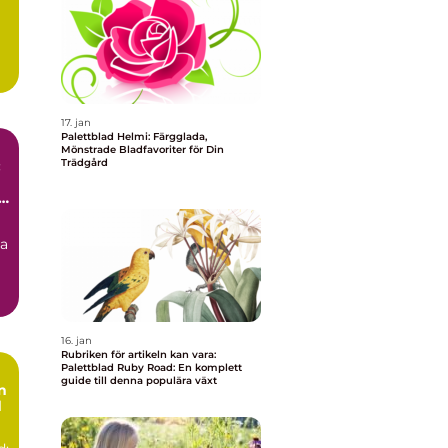
17. jan
Palettblad Helmi: Färgglada,
Mönstrade Bladfavoriter för Din
Trädgård
:
r
na
16. jan
Rubriken för artikeln kan vara:
Palettblad Ruby Road: En komplett
guide till denna populära växt
n
d