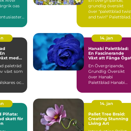
alk River
En övergripande,
ärgrik oas
grundlig översikt
över "palettblad twis
ntusiaster :
and twirl" Palettblad
ver Pallet
twist and twirl är ...
..
an
14. jan
ad
Hanabi Palettblad:
 En
En Fascinerande
växt med
Växt att Fånga Öga
ularitet
d paleträd
En Övergripande,
av växt som
Grundlig Översikt
t
över Hanabi
älskares och
Palettblad Hanabi
asters
Palettblad, även kän
..
som Croton, ...
jan
14. jan
d Piñata:
Pallet Tree Braid:
d skatt för
Creating Stunning
en
Living Art