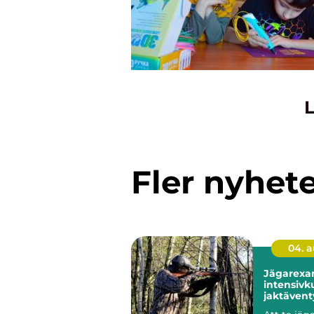
L
Fler nyhet
04. 
Jägarexa
intensivku
jaktävent
Knistad