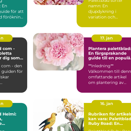
ng
Palettblad sorter
: En
namn: En
uide för att
djupdykning i
d förökning
variation och
intresserad
popularitet Vad är
palettblad? ...
an
17. jan
d com -
Plantera palettblad
letta
En färgsprakande
r dig som
guide till en populä
lettblad
växt
d com - den
**Inledning**
 guiden för
Välkommen till den
lskar
omfattande artikel
om plantering av
on:
palettblad! I denna
 com är...
text kom...
an
16. jan
d Helmi:
Rubriken för artikel
,
kan vara: Palettbla
e
Ruby Road: En
ter för Din
komplett guide till