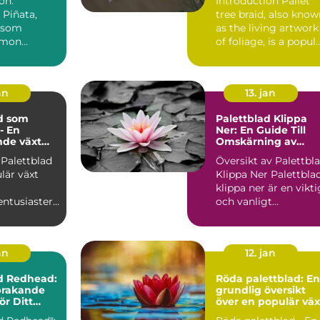
on:
Introduction Pallet
 Piñata,
tree braid, also kno
 som
as the living artwork
emon
of foliage, is a popul
oides
and trend...
r en populär
an
13. jan
d som
Palettblad Klippa
- En
Ner: En Guide Till
nde växt
Omskärning av
gder av
Denna Populära
 Palettblad
Översikt av Palettbl
 och
Växt
lär växt
Klippa Ner Palettblad
er
klippa ner är en vikti
entusiaster
och vanligt
förekommande
ling. Dess
trädg...
an
12. jan
d Redhead:
Röda palettblad: En
prakande
grundlig översikt
ör Ditt
över en populär väx