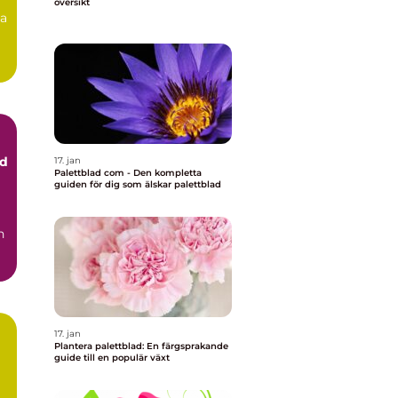
översikt
na
ad
17. jan
Palettblad com - Den kompletta
guiden för dig som älskar palettblad
17. jan
Plantera palettblad: En färgsprakande
guide till en populär växt