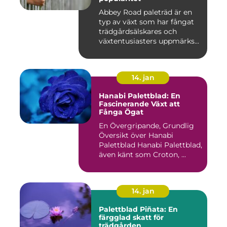
Abbey Road paleträd är en
typ av växt som har fångat
trädgårdsälskares och
växtentusiasters uppmärks...
14. jan
Hanabi Palettblad: En
Fascinerande Växt att
Fånga Ögat
En Övergripande, Grundlig
Översikt över Hanabi
Palettblad Hanabi Palettblad,
även känt som Croton, ...
14. jan
Palettblad Piñata: En
färgglad skatt för
trädgården