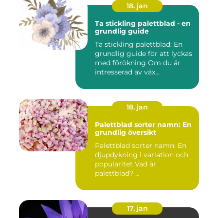
18. jan
Ta stickling palettblad - en
grundlig guide
Ta stickling palettblad: En
grundlig guide för att lyckas
med förökning Om du är
intresserad av väx...
18. jan
Palettblad sorter namn: En
grundlig översikt
Palettblad sorter namn: En
djupdykning i variation och
popularitet Vad är
palettblad? ...
17. jan