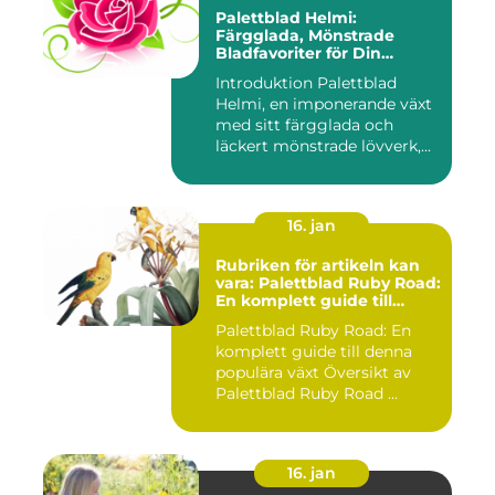
Palettblad Helmi:
Färgglada, Mönstrade
Bladfavoriter för Din
Trädgård
Introduktion Palettblad
Helmi, en imponerande växt
med sitt färgglada och
läckert mönstrade lövverk,...
16. jan
Rubriken för artikeln kan
vara: Palettblad Ruby Road:
En komplett guide till
denna populära växt
Palettblad Ruby Road: En
komplett guide till denna
populära växt Översikt av
Palettblad Ruby Road ...
16. jan