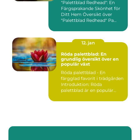
"Palettblad Redhead": En
Färgsprakande Skönhet för
Ditt Hem Översikt över
"Palettblad Redhead" Pa...
12. jan
Röda palettblad: En
grundlig översikt över en
populär växt
Röda palettblad - En
färgglad favorit i trädgården
Introduktion: Röda
palettblad är en populär
växt...