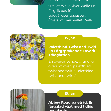
: Pallet Walk River Walk: En
färgrik oas för
trädgårdsentusiaster :
Översikt över Pallet Walk
River...
15. jan
Palettblad Twist and Twirl -
En Färgsprakande Favorit i
Trädgården
En övergripande, grundlig
översikt över "palettblad
twist and twirl" Palettblad
twist and twirl är ...
15. jan
Abbey Road paleträd: En
färgglad växt med tidlös
popularitet