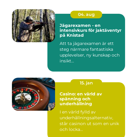
04. aug
Jägarexamen - en
intensivkurs för jaktäventyr
på Knistad
Att ta jägarexamen är ett
steg närmare fantastiska
upplevelser, ny kunskap och
insikt...
15. jan
Casino: en värld av
spänning och
underhållning
I en värld fylld av
underhållningsalternativ,
står casinon ut som en unik
och locka...