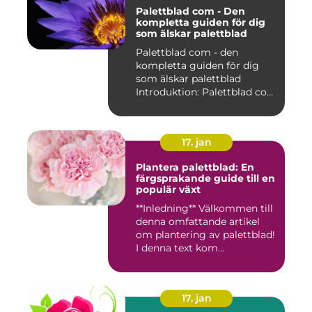
Palettblad com - Den
kompletta guiden för dig
som älskar palettblad
Palettblad com - den
kompletta guiden för dig
som älskar palettblad
Introduktion: Palettblad com
är...
17. jan
Plantera palettblad: En
färgsprakande guide till en
populär växt
**Inledning** Välkommen till
denna omfattande artikel
om plantering av palettblad!
I denna text kom...
17. jan