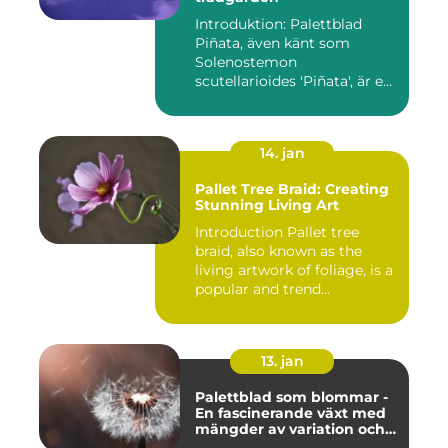
Introduktion: Palettblad
Piñata, även känt som
Solenostemon
scutellarioides 'Piñata', är en
populär ...
14. jan
Pallet Tree Braid: Creating
Stunning Living Art
Introduction Pallet tree
braid, also known as the
living artwork of foliage, is a
popular and trend...
13. jan
Palettblad som blommar -
En fascinerande växt med
mängder av variation och
möjligheter