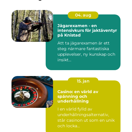
04. aug
Jägarexamen - en
intensivkurs för jaktäventyr
på Knistad
Att ta jägarexamen är ett
steg närmare fantastiska
upplevelser, ny kunskap och
insikt...
15. jan
Casino: en värld av
spänning och
underhållning
I en värld fylld av
underhållningsalternativ,
står casinon ut som en unik
och locka...