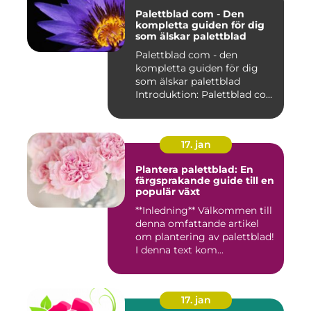
Palettblad com - Den
kompletta guiden för dig
som älskar palettblad
Palettblad com - den
kompletta guiden för dig
som älskar palettblad
Introduktion: Palettblad com
är...
17. jan
Plantera palettblad: En
färgsprakande guide till en
populär växt
**Inledning** Välkommen till
denna omfattande artikel
om plantering av palettblad!
I denna text kom...
17. jan