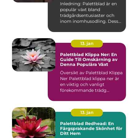
möjligheter
Inledning: Palettblad är en
populär växt bland
trädgårdsentusiaster och
inom inomhusodling. Dess
uni...
13. jan
Palettblad Klippa Ner: En
Guide Till Omskärning av
Denna Populära Växt
Översikt av Palettblad Klippa
Ner Palettblad klippa ner är
en viktig och vanligt
förekommande trädg...
13. jan
Palettblad Redhead: En
Färgsprakande Skönhet för
Ditt Hem