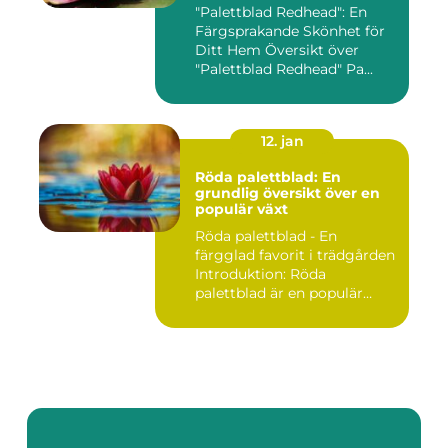
"Palettblad Redhead": En
Färgsprakande Skönhet för
Ditt Hem Översikt över
"Palettblad Redhead" Pa...
12. jan
Röda palettblad: En
grundlig översikt över en
populär växt
Röda palettblad - En
färgglad favorit i trädgården
Introduktion: Röda
palettblad är en populär
växt...