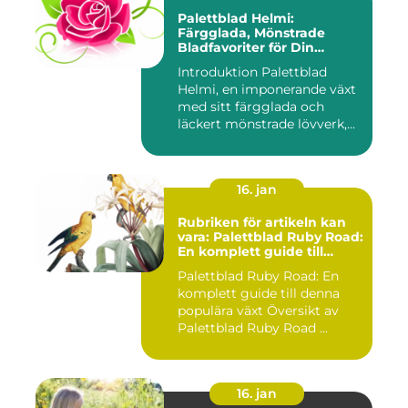
Palettblad Helmi:
Färgglada, Mönstrade
Bladfavoriter för Din
Trädgård
Introduktion Palettblad
Helmi, en imponerande växt
med sitt färgglada och
läckert mönstrade lövverk,...
16. jan
Rubriken för artikeln kan
vara: Palettblad Ruby Road:
En komplett guide till
denna populära växt
Palettblad Ruby Road: En
komplett guide till denna
populära växt Översikt av
Palettblad Ruby Road ...
16. jan