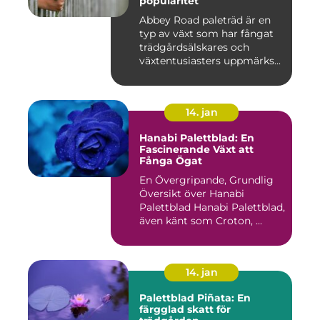
popularitet
Abbey Road paleträd är en
typ av växt som har fångat
trädgårdsälskares och
växtentusiasters uppmärks...
14. jan
Hanabi Palettblad: En
Fascinerande Växt att
Fånga Ögat
En Övergripande, Grundlig
Översikt över Hanabi
Palettblad Hanabi Palettblad,
även känt som Croton, ...
14. jan
Palettblad Piñata: En
färgglad skatt för