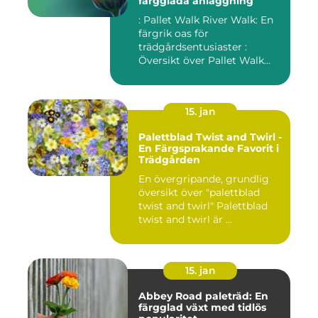
färgglada anläggning
: Pallet Walk River Walk: En
färgrik oas för
trädgårdsentusiaster :
Översikt över Pallet Walk
River...
15. jan
Palettblad Twist and Twirl -
En Färgsprakande Favorit i
Trädgården
En övergripande, grundlig
översikt över "palettblad
twist and twirl" Palettblad
twist and twirl är ...
15. jan
Abbey Road paleträd: En
färgglad växt med tidlös