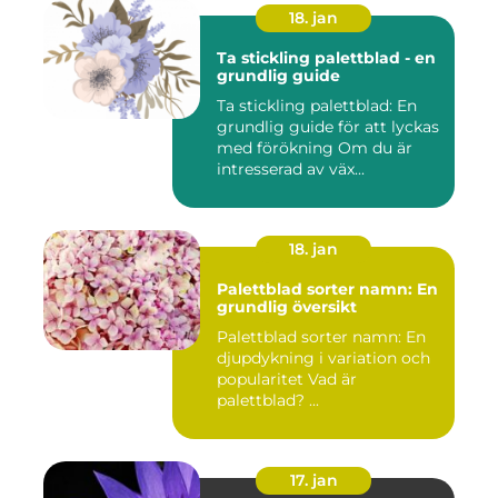
18. jan
Ta stickling palettblad - en
grundlig guide
Ta stickling palettblad: En
grundlig guide för att lyckas
med förökning Om du är
intresserad av väx...
18. jan
Palettblad sorter namn: En
grundlig översikt
Palettblad sorter namn: En
djupdykning i variation och
popularitet Vad är
palettblad? ...
17. jan