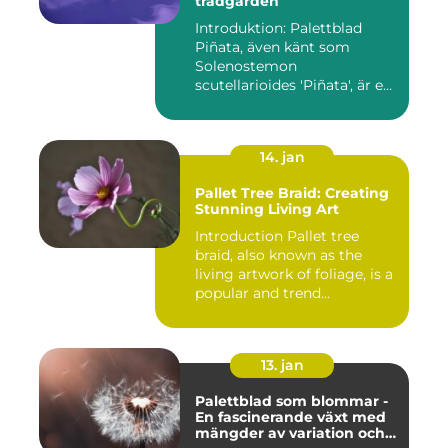
trädgården
Introduktion: Palettblad
Piñata, även känt som
Solenostemon
scutellarioides 'Piñata', är en
populär ...
14. jan
Pallet Tree Braid: Creating
Stunning Living Art
Introduction Pallet tree
braid, also known as the
living artwork of foliage, is a
popular and trend...
13. jan
Palettblad som blommar -
En fascinerande växt med
mängder av variation och