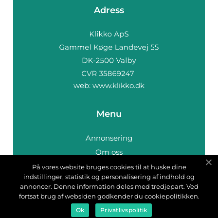
Adress
web:
www.klikko.dk
Menu
Annonsering
Om oss
Cookies
På vores website bruges cookies til at huske dine
indstillinger, statistik og personalisering af indhold og
Kontakta oss
annoncer. Denne information deles med tredjepart. Ved
Sitemap
fortsat brug af websiden godkender du cookiepolitikken.
Ok
Privatlivspolitik