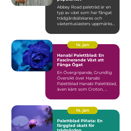
Abbey Road paleträd är en
typ av växt som har fångat
trädgårdsälskares och
växtentusiasters uppmärks...
14. jan
Hanabi Palettblad: En
Fascinerande Växt att
Fånga Ögat
En Övergripande, Grundlig
Översikt över Hanabi
Palettblad Hanabi Palettblad,
även känt som Croton, ...
14. jan
Palettblad Piñata: En
färgglad skatt för
trädgården