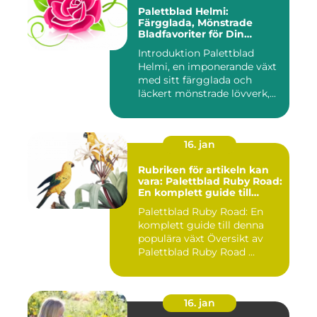
Palettblad Helmi:
Färgglada, Mönstrade
Bladfavoriter för Din
Trädgård
Introduktion Palettblad
Helmi, en imponerande växt
med sitt färgglada och
läckert mönstrade lövverk,...
16. jan
Rubriken för artikeln kan
vara: Palettblad Ruby Road:
En komplett guide till
denna populära växt
Palettblad Ruby Road: En
komplett guide till denna
populära växt Översikt av
Palettblad Ruby Road ...
16. jan