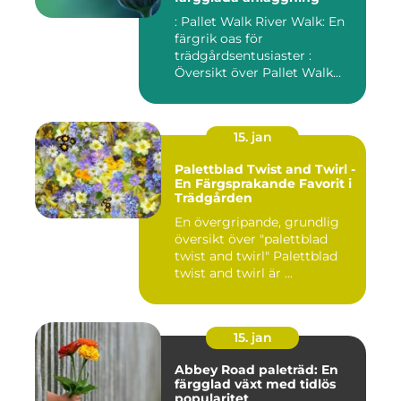
: Pallet Walk River Walk: En
färgrik oas för
trädgårdsentusiaster :
Översikt över Pallet Walk
River...
15. jan
Palettblad Twist and Twirl -
En Färgsprakande Favorit i
Trädgården
En övergripande, grundlig
översikt över "palettblad
twist and twirl" Palettblad
twist and twirl är ...
15. jan
Abbey Road paleträd: En
färgglad växt med tidlös
popularitet