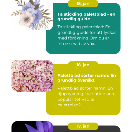
18. jan
Ta stickling palettblad - en
grundlig guide
Ta stickling palettblad: En
grundlig guide för att lyckas
med förökning Om du är
intresserad av väx...
18. jan
Palettblad sorter namn: En
grundlig översikt
Palettblad sorter namn: En
djupdykning i variation och
popularitet Vad är
palettblad? ...
17. jan