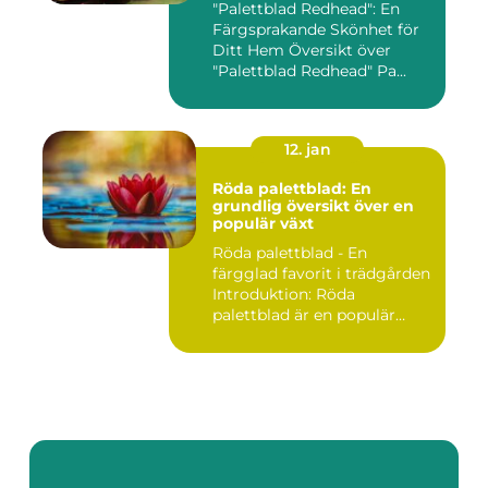
"Palettblad Redhead": En
Färgsprakande Skönhet för
Ditt Hem Översikt över
"Palettblad Redhead" Pa...
12. jan
Röda palettblad: En
grundlig översikt över en
populär växt
Röda palettblad - En
färgglad favorit i trädgården
Introduktion: Röda
palettblad är en populär
växt...