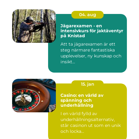
04. aug
Jägarexamen - en
intensivkurs för jaktäventyr
på Knistad
Att ta jägarexamen är ett
steg närmare fantastiska
upplevelser, ny kunskap och
insikt...
15. jan
Casino: en värld av
spänning och
underhållning
I en värld fylld av
underhållningsalternativ,
står casinon ut som en unik
och locka...