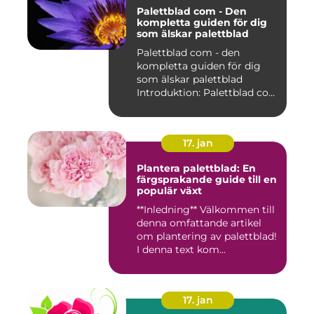
Palettblad com - Den
kompletta guiden för dig
som älskar palettblad
Palettblad com - den
kompletta guiden för dig
som älskar palettblad
Introduktion: Palettblad com
är...
17. jan
Plantera palettblad: En
färgsprakande guide till en
populär växt
**Inledning** Välkommen till
denna omfattande artikel
om plantering av palettblad!
I denna text kom...
17. jan