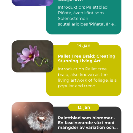
Introduktion: Palettblad
Piñata, även känt som
Solenostemon
scutellarioides 'Piñata', är en
populär ...
14. jan
Pallet Tree Braid: Creating
Stunning Living Art
Introduction Pallet tree
braid, also known as the
living artwork of foliage, is a
popular and trend...
13. jan
Palettblad som blommar -
En fascinerande växt med
mängder av variation och
möjligheter