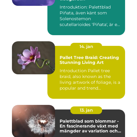
Introduktion: Palettblad
Piñata, även känt som
Solenostemon
scutellarioides 'Piñata', är en
populär ...
14. jan
Pallet Tree Braid: Creating
Stunning Living Art
Introduction Pallet tree
braid, also known as the
living artwork of foliage, is a
popular and trend...
13. jan
Palettblad som blommar -
En fascinerande växt med
mängder av variation och
möjligheter