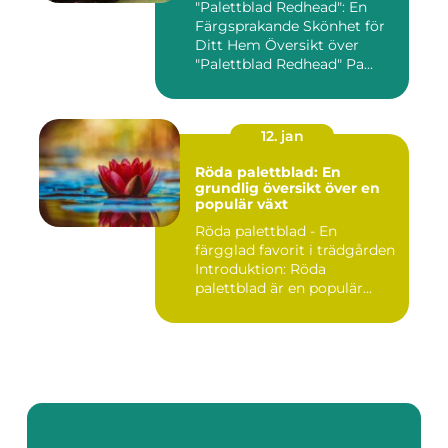
"Palettblad Redhead": En
Färgsprakande Skönhet för
Ditt Hem Översikt över
"Palettblad Redhead" Pa...
12. jan
Röda palettblad: En
grundlig översikt över en
populär växt
Röda palettblad - En
färgglad favorit i trädgården
Introduktion: Röda
palettblad är en populär
växt...