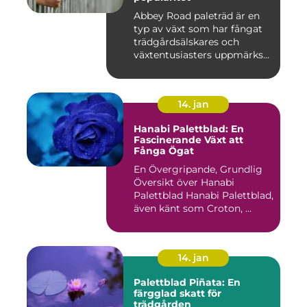
Abbey Road paleträd är en
typ av växt som har fångat
trädgårdsälskares och
växtentusiasters uppmärks...
14. jan
Hanabi Palettblad: En
Fascinerande Växt att
Fånga Ögat
En Övergripande, Grundlig
Översikt över Hanabi
Palettblad Hanabi Palettblad,
även känt som Croton, ...
14. jan
Palettblad Piñata: En
färgglad skatt för
trädgården