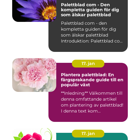
Palettblad com - Den
kompletta guiden för dig
som älskar palettblad
Palettblad com - den
kompletta guiden för dig
som älskar palettblad
Introduktion: Palettblad com
är...
17. jan
Plantera palettblad: En
färgsprakande guide till en
populär växt
**Inledning** Välkommen till
denna omfattande artikel
om plantering av palettblad!
I denna text kom...
17. jan