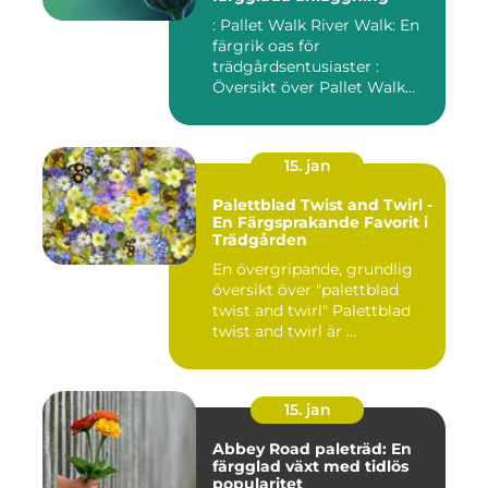
: Pallet Walk River Walk: En
färgrik oas för
trädgårdsentusiaster :
Översikt över Pallet Walk
River...
15. jan
Palettblad Twist and Twirl -
En Färgsprakande Favorit i
Trädgården
En övergripande, grundlig
översikt över "palettblad
twist and twirl" Palettblad
twist and twirl är ...
15. jan
Abbey Road paleträd: En
färgglad växt med tidlös
popularitet