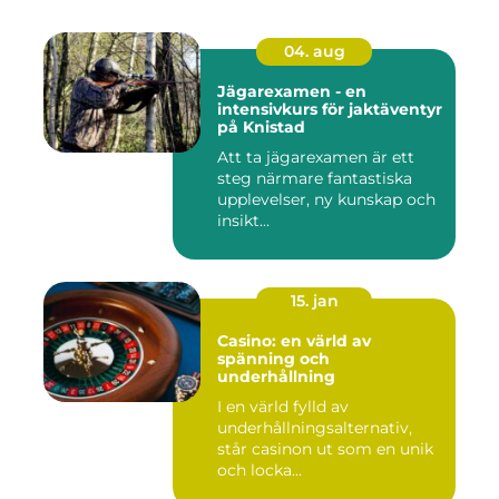
04. aug
Jägarexamen - en
intensivkurs för jaktäventyr
på Knistad
Att ta jägarexamen är ett
steg närmare fantastiska
upplevelser, ny kunskap och
insikt...
15. jan
Casino: en värld av
spänning och
underhållning
I en värld fylld av
underhållningsalternativ,
står casinon ut som en unik
och locka...