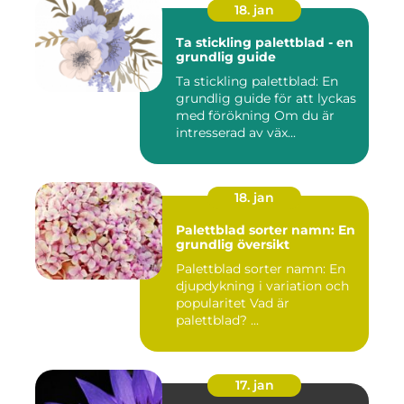
18. jan
Ta stickling palettblad - en
grundlig guide
Ta stickling palettblad: En
grundlig guide för att lyckas
med förökning Om du är
intresserad av väx...
18. jan
Palettblad sorter namn: En
grundlig översikt
Palettblad sorter namn: En
djupdykning i variation och
popularitet Vad är
palettblad? ...
17. jan