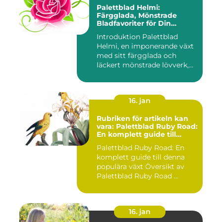
Palettblad Helmi:
Färgglada, Mönstrade
Bladfavoriter för Din
Trädgård
Introduktion Palettblad
Helmi, en imponerande växt
med sitt färgglada och
läckert mönstrade lövverk,...
16. jan
Rubriken för artikeln kan
vara: Palettblad Ruby Road:
En komplett guide till
denna populära växt
Palettblad Ruby Road: En
komplett guide till denna
populära växt Översikt av
Palettblad Ruby Road ...
16. jan