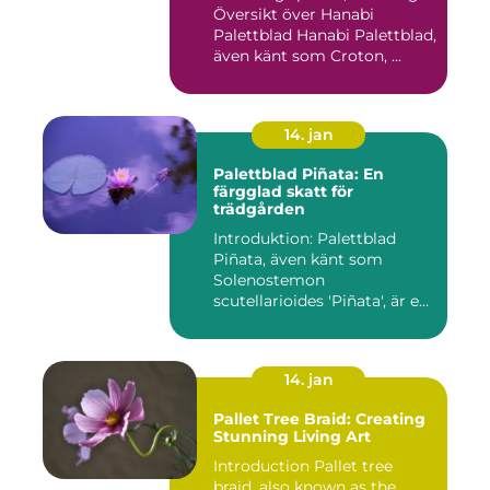
Översikt över Hanabi
Palettblad Hanabi Palettblad,
även känt som Croton, ...
14. jan
Palettblad Piñata: En
färgglad skatt för
trädgården
Introduktion: Palettblad
Piñata, även känt som
Solenostemon
scutellarioides 'Piñata', är en
populär ...
14. jan
Pallet Tree Braid: Creating
Stunning Living Art
Introduction Pallet tree
braid, also known as the