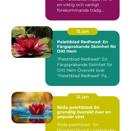
en viktig och vanligt
förekommande trädg...
13. jan
Palettblad Redhead: En
Färgsprakande Skönhet för
Ditt Hem
"Palettblad Redhead": En
Färgsprakande Skönhet för
Ditt Hem Översikt över
"Palettblad Redhead" Pa...
12. jan
Röda palettblad: En
grundlig översikt över en
populär växt
Röda palettblad - En
färgglad favorit i trädgården