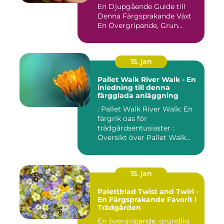
En Djupgående Guide till
Denna Färgsprakande Växt
En Övergripande, Grun...
15. jan
Pallet Walk River Walk - En
inledning till denna
färgglada anläggning
: Pallet Walk River Walk: En
färgrik oas för
trädgårdsentusiaster :
Översikt över Pallet Walk
River...
15. jan
Palettblad Twist and Twirl -
En Färgsprakande Favorit i
Trädgården
En övergripande, grundlig