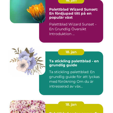
18. jan
Palettblad Wizard Sunset:
En fördjupad titt på en
populär växt
Palettblad Wizard Sunset -
En Grundlig Översikt
Introduktion ...
18. jan
Ta stickling palettblad - en
grundlig guide
Ta stickling palettblad: En
grundlig guide för att lyckas
med förökning Om du är
intresserad av väx...
18. jan