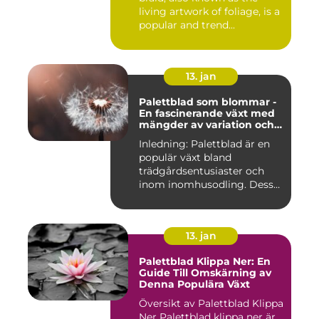
living artwork of foliage, is a
popular and trend...
13. jan
Palettblad som blommar -
En fascinerande växt med
mängder av variation och
möjligheter
Inledning: Palettblad är en
populär växt bland
trädgårdsentusiaster och
inom inomhusodling. Dess
uni...
13. jan
Palettblad Klippa Ner: En
Guide Till Omskärning av
Denna Populära Växt
Översikt av Palettblad Klippa
Ner Palettblad klippa ner är