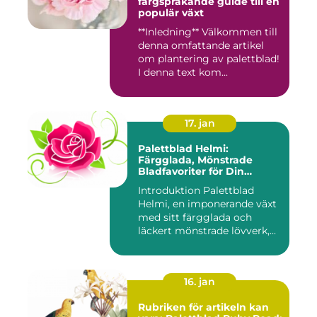
färgsprakande guide till en
populär växt
**Inledning** Välkommen till
denna omfattande artikel
om plantering av palettblad!
I denna text kom...
17. jan
Palettblad Helmi:
Färgglada, Mönstrade
Bladfavoriter för Din
Trädgård
Introduktion Palettblad
Helmi, en imponerande växt
med sitt färgglada och
läckert mönstrade lövverk,...
16. jan
Rubriken för artikeln kan