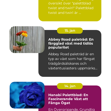
översikt över "palettblad
twist and twirl" Palettblad
twist and twirl är ...
15. jan
Abbey Road paleträd: En
färgglad växt med tidlös
popularitet
Abbey Road paleträd är en
typ av växt som har fångat
trädgårdsälskares och
växtentusiasters uppmärks...
14. jan
Hanabi Palettblad: En
Fascinerande Växt att
Fånga Ögat
En Övergripande, Grundlig