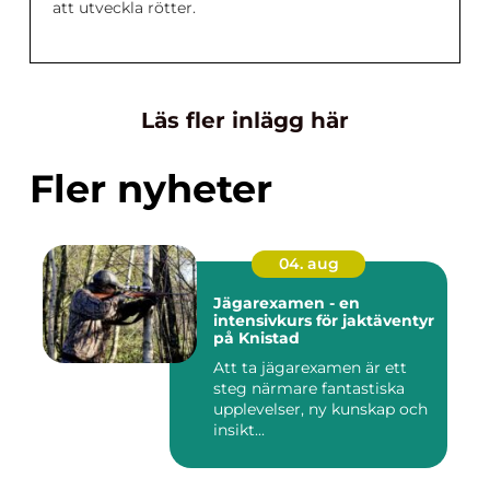
att utveckla rötter.
Läs fler inlägg här
Fler nyheter
04. aug
Jägarexamen - en
intensivkurs för jaktäventyr
på Knistad
Att ta jägarexamen är ett
steg närmare fantastiska
upplevelser, ny kunskap och
insikt...