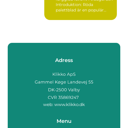
Introduktion: Röda
palettblad är en populär
växt...
Adress
web:
www.klikko.dk
Menu