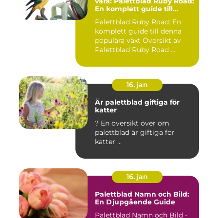
vara: Palettblad Ruby Road:
En komplett guide till
denna populära växt
Palettblad Ruby Road: En
komplett guide till denna
populära växt Översikt av
Palettblad Ruby Road ...
16. jan
Är palettblad giftiga för
katter
? En översikt över om
palettblad är giftiga för
katter ...
16. jan
Palettblad Namn och Bild:
En Djupgående Guide
Palettblad Namn och Bild -