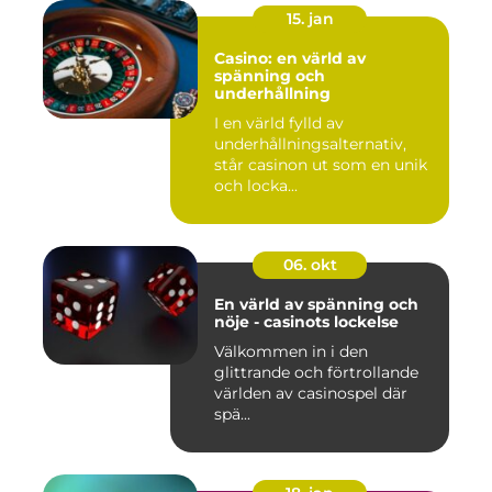
15. jan
Casino: en värld av
spänning och
underhållning
I en värld fylld av
underhållningsalternativ,
står casinon ut som en unik
och locka...
06. okt
En värld av spänning och
nöje - casinots lockelse
Välkommen in i den
glittrande och förtrollande
världen av casinospel där
spä...