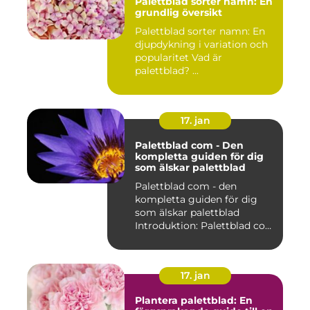
Palettblad sorter namn: En
grundlig översikt
Palettblad sorter namn: En
djupdykning i variation och
popularitet Vad är
palettblad? ...
17. jan
Palettblad com - Den
kompletta guiden för dig
som älskar palettblad
Palettblad com - den
kompletta guiden för dig
som älskar palettblad
Introduktion: Palettblad com
är...
17. jan
Plantera palettblad: En