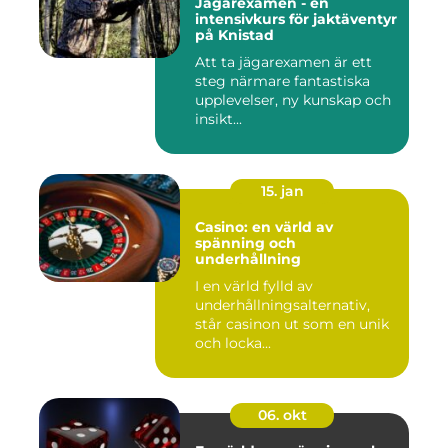
Jägarexamen - en
intensivkurs för jaktäventyr
på Knistad
Att ta jägarexamen är ett
steg närmare fantastiska
upplevelser, ny kunskap och
insikt...
15. jan
Casino: en värld av
spänning och
underhållning
I en värld fylld av
underhållningsalternativ,
står casinon ut som en unik
och locka...
06. okt