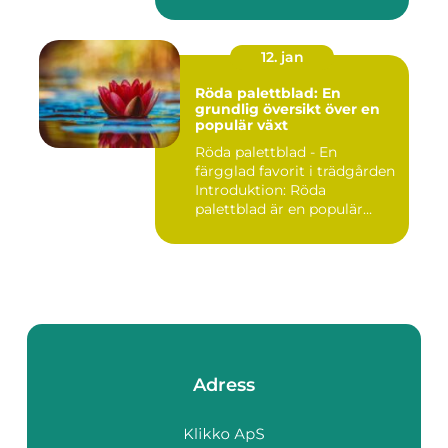
12. jan
Röda palettblad: En
grundlig översikt över en
populär växt
Röda palettblad - En
färgglad favorit i trädgården
Introduktion: Röda
palettblad är en populär
växt...
Adress