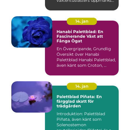
växtentusiasters uppmärks...
14. jan
Hanabi Palettblad: En
Fascinerande Växt att
Fånga Ögat
En Övergripande, Grundlig
Översikt över Hanabi
Palettblad Hanabi Palettblad,
även känt som Croton, ...
14. jan
Palettblad Piñata: En
färgglad skatt för
trädgården
Introduktion: Palettblad
Piñata, även känt som
Solenostemon