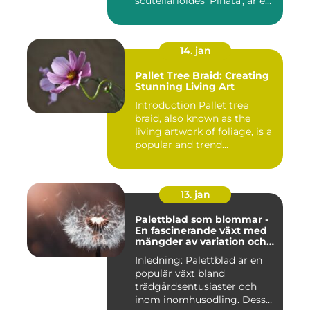
scutellarioides 'Piñata', är en
populär ...
14. jan
Pallet Tree Braid: Creating
Stunning Living Art
Introduction Pallet tree
braid, also known as the
living artwork of foliage, is a
popular and trend...
13. jan
Palettblad som blommar -
En fascinerande växt med
mängder av variation och
möjligheter
Inledning: Palettblad är en
populär växt bland
trädgårdsentusiaster och
inom inomhusodling. Dess