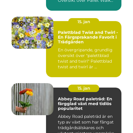
Översikt över Pallet Walk
River...
15. jan
Palettblad Twist and Twirl -
En Färgsprakande Favorit i
Trädgården
En övergripande, grundlig
översikt över "palettblad
twist and twirl" Palettblad
twist and twirl är ...
15. jan
Abbey Road paleträd: En
färgglad växt med tidlös
popularitet
Abbey Road paleträd är en
typ av växt som har fångat
trädgårdsälskares och