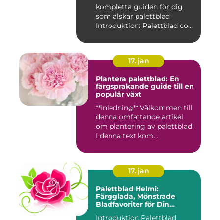
kompletta guiden för dig
som älskar palettblad
Introduktion: Palettblad com
är...
17. jan
Plantera palettblad: En
färgsprakande guide till en
populär växt
**Inledning** Välkommen till
denna omfattande artikel
om plantering av palettblad!
I denna text kom...
17. jan
Palettblad Helmi:
Färgglada, Mönstrade
Bladfavoriter för Din
Trädgård
Introduktion Palettblad