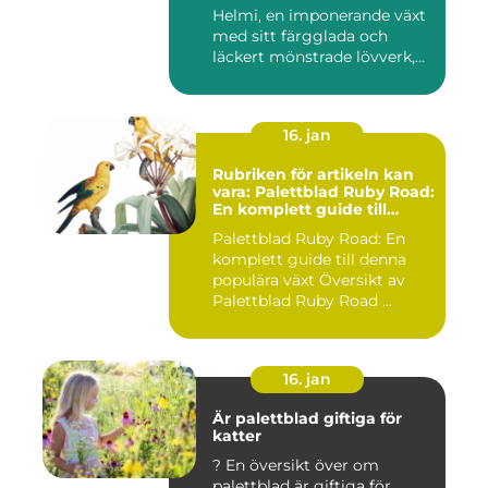
Helmi, en imponerande växt
med sitt färgglada och
läckert mönstrade lövverk,...
16. jan
Rubriken för artikeln kan
vara: Palettblad Ruby Road:
En komplett guide till
denna populära växt
Palettblad Ruby Road: En
komplett guide till denna
populära växt Översikt av
Palettblad Ruby Road ...
16. jan
Är palettblad giftiga för
katter
? En översikt över om
palettblad är giftiga för