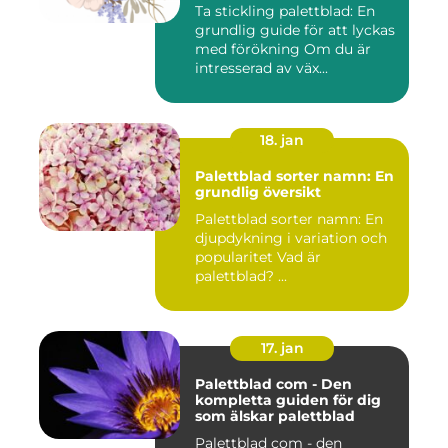
Ta stickling palettblad: En
grundlig guide för att lyckas
med förökning Om du är
intresserad av väx...
18. jan
Palettblad sorter namn: En
grundlig översikt
Palettblad sorter namn: En
djupdykning i variation och
popularitet Vad är
palettblad? ...
17. jan
Palettblad com - Den
kompletta guiden för dig
som älskar palettblad
Palettblad com - den