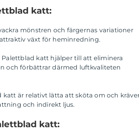
ttblad katt:
e vackra mönstren och färgernas variationer
n attraktiv växt för heminredning.
Palettblad katt hjälper till att eliminera
n och förbättrar därmed luftkvaliteten
d katt är relativt lätta att sköta om och kräve
tning och indirekt ljus.
ettblad katt: