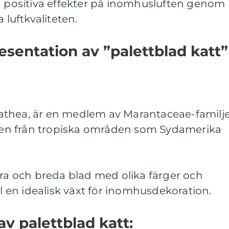
ha positiva effekter på inomhusluften genom
 luftkvaliteten.
sentation av ”palettblad katt”
Calathea, är en medlem av Marantaceae-familj
en från tropiska områden som Sydamerika
ora och breda blad med olika färger och
ll en idealisk växt för inomhusdekoration.
av palettblad katt: