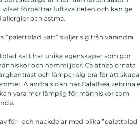
ilket förbättrar luftkvaliteten och kan ge
 allergier och astma.
 ”palettblad katt” skiljer sig från varandra
ettblad katt har unika egenskaper som gör
a människor och hemmiljöer. Calathea ornata
färgkontrast och lämpar sig bra för att skapa
hemmet. Å andra sidan har Calathea zebrina 
h kan vara mer lämplig för människor som
ende.
v för- och nackdelar med olika ”palettblad