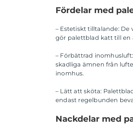
Fördelar med pale
– Estetiskt tilltalande: D
gör palettblad katt till e
– Förbättrad inomhusluft: 
skadliga ämnen från lufte
inomhus.
– Lätt att sköta: Palettbla
endast regelbunden bevat
Nackdelar med pal