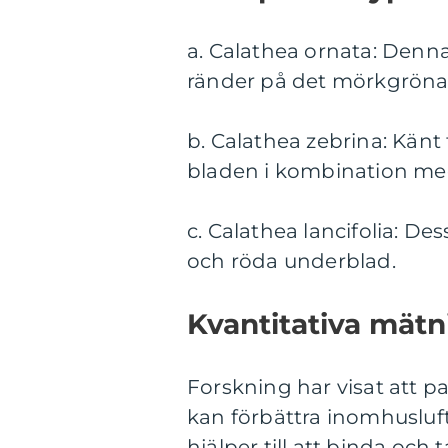
a. Calathea ornata: Denna
ränder på det mörkgröna
b. Calathea zebrina: Känt
bladen i kombination med
c. Calathea lancifolia: D
och röda underblad.
Kvantitativa mätn
Forskning har visat att pa
kan förbättra inomhusluft
hjälper till att binda och