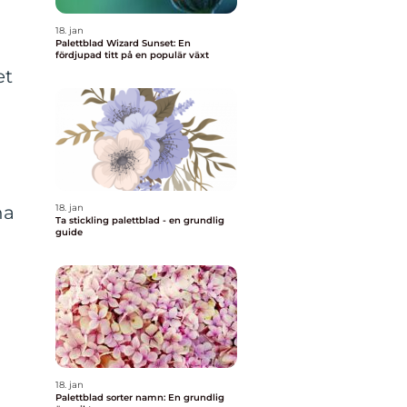
18. jan
Palettblad Wizard Sunset: En
fördjupad titt på en populär växt
et
na
18. jan
Ta stickling palettblad - en grundlig
guide
18. jan
Palettblad sorter namn: En grundlig