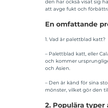
den har också visat sig 
att avge fukt och förbättra
En omfattande pre
1. Vad är palettblad katt?
– Palettblad katt, eller 
och kommer ursprunglig
och Asien.
– Den är känd för sina st
mönster, vilket gör den ti
2. Populära typer 