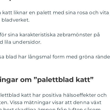
 katt liknar en palett med sina rosa och vita
 bladverket.
 för sina karakteristiska zebramönster på
 lila undersidor.
essa blad har långsmal form med gröna rände
ingar om ”palettblad katt”
lettblad katt har positiva hälsoeffekter och
en. Vissa mätningar visar att denna växt
 ta bort skadliga ämnen från luften såsom