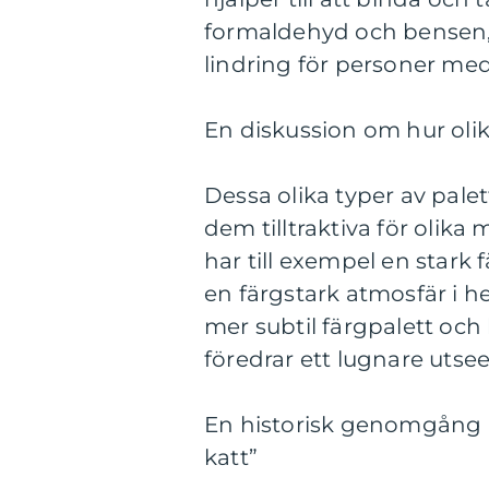
formaldehyd och bensen, v
lindring för personer med
En diskussion om hur olika
Dessa olika typer av pal
dem tilltraktiva för olik
har till exempel en stark 
en färgstark atmosfär i 
mer subtil färgpalett oc
föredrar ett lugnare utse
En historisk genomgång a
katt”