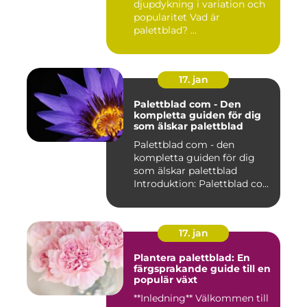
djupdykning i variation och
popularitet Vad är
palettblad? ...
17. jan
Palettblad com - Den
kompletta guiden för dig
som älskar palettblad
Palettblad com - den
kompletta guiden för dig
som älskar palettblad
Introduktion: Palettblad com
är...
17. jan
Plantera palettblad: En
färgsprakande guide till en
populär växt
**Inledning** Välkommen till