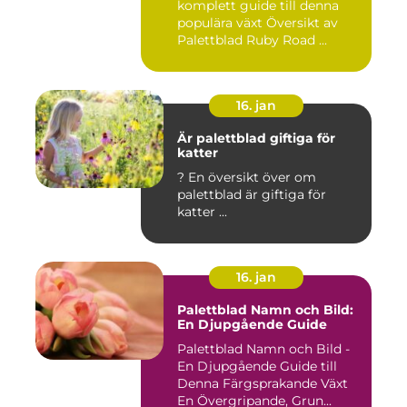
komplett guide till denna
populära växt Översikt av
Palettblad Ruby Road ...
16. jan
Är palettblad giftiga för
katter
? En översikt över om
palettblad är giftiga för
katter ...
16. jan
Palettblad Namn och Bild:
En Djupgående Guide
Palettblad Namn och Bild -
En Djupgående Guide till
Denna Färgsprakande Växt
En Övergripande, Grun...