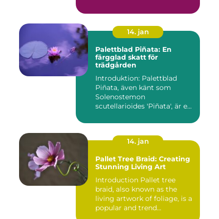
14. jan
Palettblad Piñata: En
färgglad skatt för
trädgården
Introduktion: Palettblad
Piñata, även känt som
Solenostemon
scutellarioides 'Piñata', är en
populär ...
14. jan
Pallet Tree Braid: Creating
Stunning Living Art
Introduction Pallet tree
braid, also known as the
living artwork of foliage, is a
popular and trend...