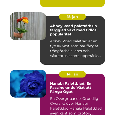
15. jan
Abbey Road paleträd: En
färgglad växt med tidlös
popularitet
Abbey Road paleträd är en
typ av växt som har fångat
trädgårdsälskares och
växtentusiasters uppmärks...
14. jan
Hanabi Palettblad: En
Fascinerande Växt att
Fånga Ögat
En Övergripande, Grundlig
Översikt över Hanabi
Palettblad Hanabi Palettblad,
även känt som Croton, ...