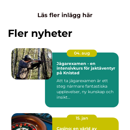
Läs fler inlägg här
Fler nyheter
04. aug
Jägarexamen - en
intensivkurs för jaktäventyr
på Knistad
Att ta jägarexamen är ett
steg närmare fantastiska
upplevelser, ny kunskap och
insikt...
15. jan
Casino: en värld av