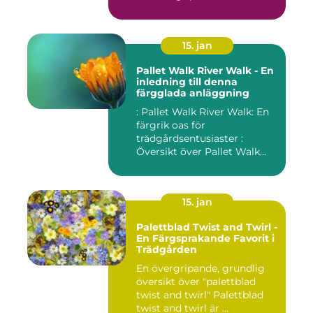
15. jan
Pallet Walk River Walk - En
inledning till denna
färgglada anläggning
: Pallet Walk River Walk: En
färgrik oas för
trädgårdsentusiaster :
Översikt över Pallet Walk
River...
15. jan
Palettblad Twist and Twirl -
En Färgsprakande Favorit i
Trädgården
En övergripande, grundlig
översikt över "palettblad
twist and twirl" Palettblad
twist and twirl är ...