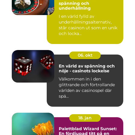
spänning och
underhållning
I en värld fylld av
underhållningsalternativ,
står casinon ut som en unik
och locka...
06. okt
En värld av spänning och
nöje - casinots lockelse
Välkommen in i den
glittrande och förtrollande
världen av casinospel där
spä...
18. jan
Palettblad Wizard Sunset:
En fördjupad titt på en