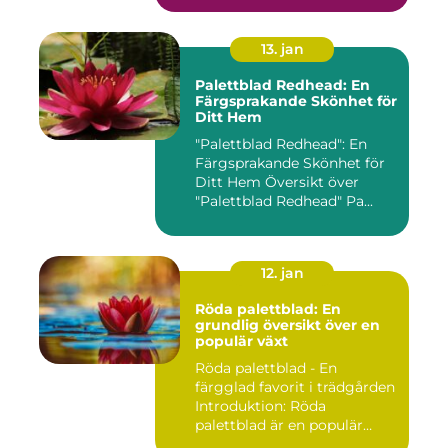
13. jan
Palettblad Redhead: En
Färgsprakande Skönhet för
Ditt Hem
"Palettblad Redhead": En
Färgsprakande Skönhet för
Ditt Hem Översikt över
"Palettblad Redhead" Pa...
12. jan
Röda palettblad: En
grundlig översikt över en
populär växt
Röda palettblad - En
färgglad favorit i trädgården
Introduktion: Röda
palettblad är en populär
växt...