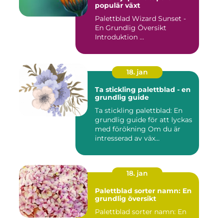
populär växt
Palettblad Wizard Sunset -
En Grundlig Översikt
Introduktion ...
18. jan
Ta stickling palettblad - en
grundlig guide
Ta stickling palettblad: En
grundlig guide för att lyckas
med förökning Om du är
intresserad av väx...
18. jan
Palettblad sorter namn: En
grundlig översikt
Palettblad sorter namn: En