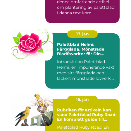
denna omfattande artikel
om plantering av palettblad!
I denna text kom...
17. jan
Palettblad Helmi:
Färgglada, Mönstrade
Bladfavoriter för Din
Trädgård
Introduktion Palettblad
Helmi, en imponerande växt
med sitt färgglada och
läckert mönstrade lövverk,...
16. jan
Rubriken för artikeln kan
vara: Palettblad Ruby Road:
En komplett guide till
denna populära växt
Palettblad Ruby Road: En