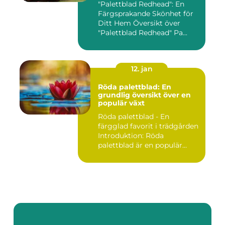
"Palettblad Redhead": En
Färgsprakande Skönhet för
Ditt Hem Översikt över
"Palettblad Redhead" Pa...
12. jan
Röda palettblad: En
grundlig översikt över en
populär växt
Röda palettblad - En
färgglad favorit i trädgården
Introduktion: Röda
palettblad är en populär
växt...