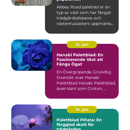
Abbey Road paleträd är en
typ av växt som har fångat
trädgårdsälskares och
växtentusiasters uppmärks...
14. jan
Hanabi Palettblad: En
Fascinerande Växt att
Fånga Ögat
En Övergripande, Grundlig
Översikt över Hanabi
Palettblad Hanabi Palettblad,
även känt som Croton, ...
14. jan
Palettblad Piñata: En
färgglad skatt för
trädgården