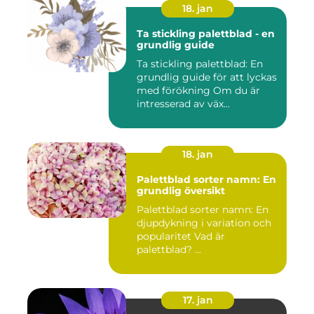
18. jan
Ta stickling palettblad - en
grundlig guide
Ta stickling palettblad: En
grundlig guide för att lyckas
med förökning Om du är
intresserad av väx...
18. jan
Palettblad sorter namn: En
grundlig översikt
Palettblad sorter namn: En
djupdykning i variation och
popularitet Vad är
palettblad? ...
17. jan