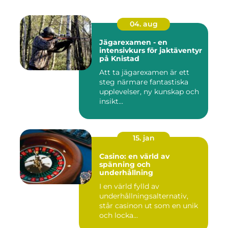
04. aug
Jägarexamen - en
intensivkurs för jaktäventyr
på Knistad
Att ta jägarexamen är ett
steg närmare fantastiska
upplevelser, ny kunskap och
insikt...
15. jan
Casino: en värld av
spänning och
underhållning
I en värld fylld av
underhållningsalternativ,
står casinon ut som en unik
och locka...