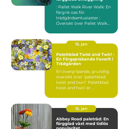
: Pallet Walk River Walk: En
färgrik oas för
trädgårdsentusiaster :
Översikt över Pallet Walk
River...
15. jan
Palettblad Twist and Twirl -
En Färgsprakande Favorit i
Trädgården
En övergripande, grundlig
översikt över "palettblad
twist and twirl" Palettblad
twist and twirl är ...
15. jan
Abbey Road paleträd: En
färgglad växt med tidlös
popularitet