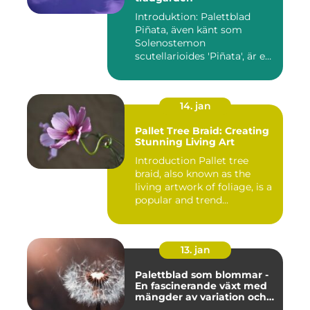
Introduktion: Palettblad
Piñata, även känt som
Solenostemon
scutellarioides 'Piñata', är en
populär ...
14. jan
Pallet Tree Braid: Creating
Stunning Living Art
Introduction Pallet tree
braid, also known as the
living artwork of foliage, is a
popular and trend...
13. jan
Palettblad som blommar -
En fascinerande växt med
mängder av variation och
möjligheter