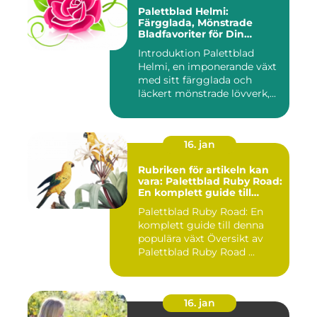
Palettblad Helmi:
Färgglada, Mönstrade
Bladfavoriter för Din
Trädgård
Introduktion Palettblad
Helmi, en imponerande växt
med sitt färgglada och
läckert mönstrade lövverk,...
16. jan
Rubriken för artikeln kan
vara: Palettblad Ruby Road:
En komplett guide till
denna populära växt
Palettblad Ruby Road: En
komplett guide till denna
populära växt Översikt av
Palettblad Ruby Road ...
16. jan