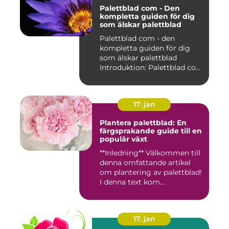
Palettblad com - Den
kompletta guiden för dig
som älskar palettblad
Palettblad com - den
kompletta guiden för dig
som älskar palettblad
Introduktion: Palettblad com
är...
17. jan
Plantera palettblad: En
färgsprakande guide till en
populär växt
**Inledning** Välkommen till
denna omfattande artikel
om plantering av palettblad!
I denna text kom...
17. jan