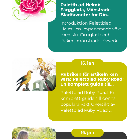
Palettblad Helmi:
Färgglada, Mönstrade
Bladfavoriter för Din
Trädgård
Introduktion Palettblad
Helmi, en imponerande växt
med sitt färgglada och
läckert mönstrade lövverk,...
16. jan
Rubriken för artikeln kan
vara: Palettblad Ruby Road:
En komplett guide till
denna populära växt
Palettblad Ruby Road: En
komplett guide till denna
populära växt Översikt av
Palettblad Ruby Road ...
16. jan