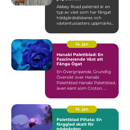
Abbey Road paleträd är en
typ av växt som har fångat
trädgårdsälskares och
växtentusiasters uppmärks...
14. jan
Hanabi Palettblad: En
Fascinerande Växt att
Fånga Ögat
En Övergripande, Grundlig
Översikt över Hanabi
Palettblad Hanabi Palettblad,
även känt som Croton, ...
14. jan
Palettblad Piñata: En
färgglad skatt för
trädgården