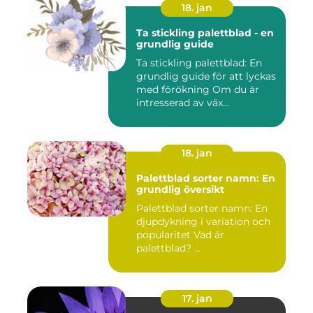
18. jan
Ta stickling palettblad - en
grundlig guide
Ta stickling palettblad: En
grundlig guide för att lyckas
med förökning Om du är
intresserad av väx...
18. jan
Palettblad sorter namn: En
grundlig översikt
Palettblad sorter namn: En
djupdykning i variation och
popularitet Vad är
palettblad? ...
17. jan