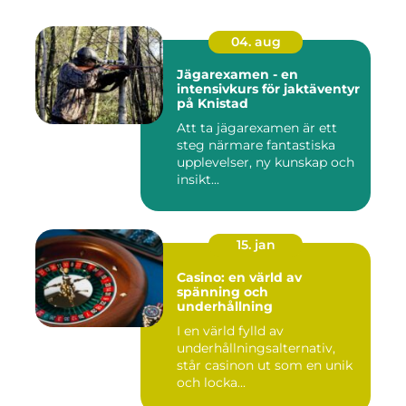
04. aug
Jägarexamen - en
intensivkurs för jaktäventyr
på Knistad
Att ta jägarexamen är ett
steg närmare fantastiska
upplevelser, ny kunskap och
insikt...
15. jan
Casino: en värld av
spänning och
underhållning
I en värld fylld av
underhållningsalternativ,
står casinon ut som en unik
och locka...