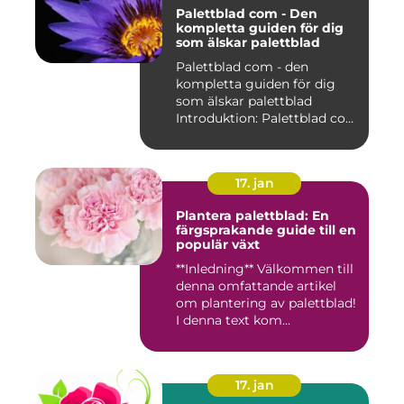
Palettblad com - Den
kompletta guiden för dig
som älskar palettblad
Palettblad com - den
kompletta guiden för dig
som älskar palettblad
Introduktion: Palettblad com
är...
17. jan
Plantera palettblad: En
färgsprakande guide till en
populär växt
**Inledning** Välkommen till
denna omfattande artikel
om plantering av palettblad!
I denna text kom...
17. jan