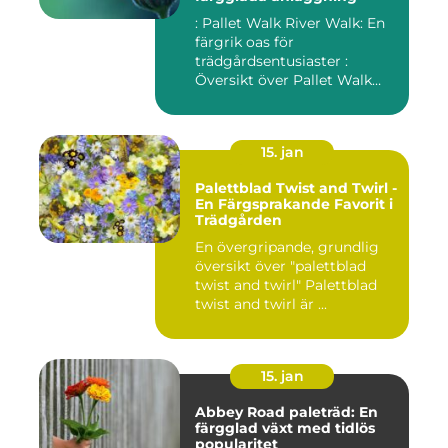
: Pallet Walk River Walk: En
färgrik oas för
trädgårdsentusiaster :
Översikt över Pallet Walk
River...
15. jan
Palettblad Twist and Twirl -
En Färgsprakande Favorit i
Trädgården
En övergripande, grundlig
översikt över "palettblad
twist and twirl" Palettblad
twist and twirl är ...
15. jan
Abbey Road paleträd: En
färgglad växt med tidlös
popularitet