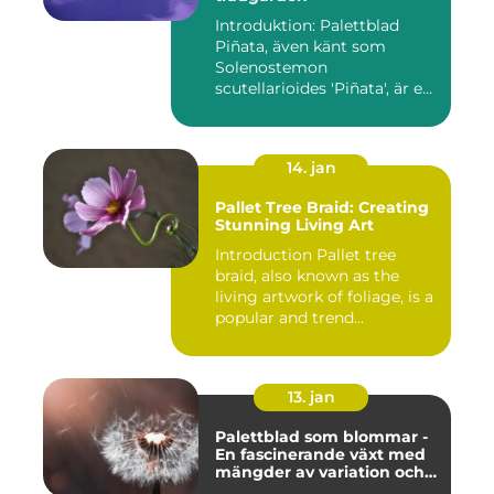
Introduktion: Palettblad
Piñata, även känt som
Solenostemon
scutellarioides 'Piñata', är en
populär ...
14. jan
Pallet Tree Braid: Creating
Stunning Living Art
Introduction Pallet tree
braid, also known as the
living artwork of foliage, is a
popular and trend...
13. jan
Palettblad som blommar -
En fascinerande växt med
mängder av variation och
möjligheter