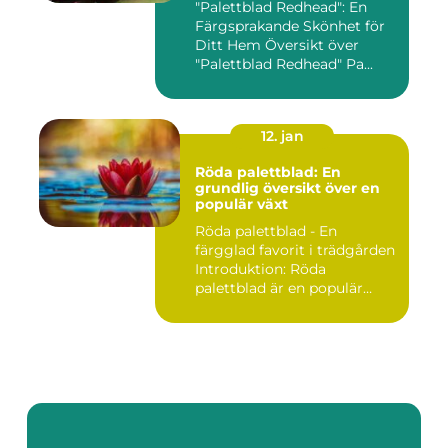
"Palettblad Redhead": En
Färgsprakande Skönhet för
Ditt Hem Översikt över
"Palettblad Redhead" Pa...
12. jan
Röda palettblad: En
grundlig översikt över en
populär växt
Röda palettblad - En
färgglad favorit i trädgården
Introduktion: Röda
palettblad är en populär
växt...