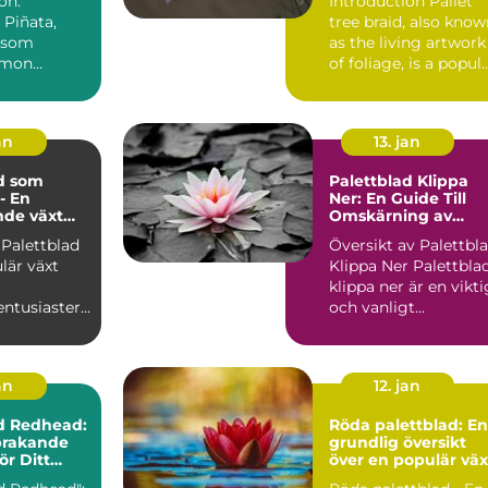
on:
Introduction Pallet
 Piñata,
tree braid, also kno
 som
as the living artwork
emon
of foliage, is a popul
oides
and trend...
r en populär
an
13. jan
d som
Palettblad Klippa
- En
Ner: En Guide Till
nde växt
Omskärning av
gder av
Denna Populära
 Palettblad
Översikt av Palettbl
 och
Växt
lär växt
Klippa Ner Palettblad
er
klippa ner är en vikti
entusiaster
och vanligt
förekommande
ling. Dess
trädg...
an
12. jan
d Redhead:
Röda palettblad: En
prakande
grundlig översikt
ör Ditt
över en populär väx