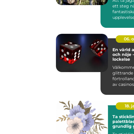
Att ta jä
ett steg 
fantastisk
upplevelse
kunskap oc
06. 
En värld 
och nöje -
lockelse
Välkommen
glittrande
förtrollan
av casinos
spä...
18. j
Ta stickli
palettbla
grundlig 