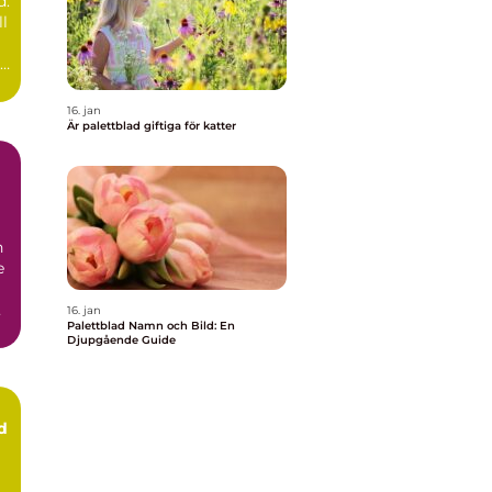
d:
t
ll
ad
16. jan
Är palettblad giftiga för katter
h
e
16. jan
Palettblad Namn och Bild: En
Djupgående Guide
d
n