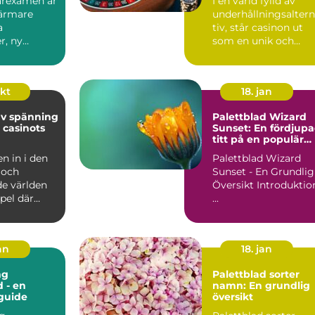
garexamen är
I en värld fylld av
närmare
underhållningsalter
a
tiv, står casinon ut
r, ny
som en unik och
h insikt...
locka...
okt
18. jan
av spänning
Palettblad Wizard
 casinots
Sunset: En fördjup
titt på en populär
växt
 in i den
Palettblad Wizard
 och
Sunset - En Grundlig
de världen
Översikt Introduktion
pel där
...
an
18. jan
ng
Palettblad sorter
d - en
namn: En grundlig
guide
översikt