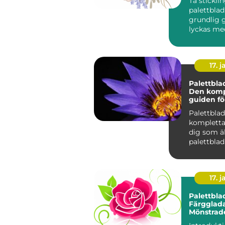
Ta stickli
palettblad
grundlig g
lyckas me
Om du är 
av väx...
17. j
Palettbla
Den komp
guiden fö
älskar pa
Palettbla
kompletta
dig som ä
palettblad
Introdukti
Palettblad
17. j
Palettbla
Färgglada
Mönstrad
Bladfavori