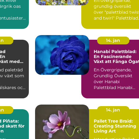
alk River
En övergripande,
ärgrik oas
grundlig översikt
över "palettblad twis
ntusiaster :
and twirl" Palettblad
ver Pallet
twist and twirl är ...
..
an
14. jan
ad
Hanabi Palettblad:
 En
En Fascinerande
växt med
Växt att Fånga Öga
ularitet
d paleträd
En Övergripande,
av växt som
Grundlig Översikt
t
över Hanabi
älskares och
Palettblad Hanabi
asters
Palettblad, även kän
..
som Croton, ...
jan
14. jan
d Piñata:
Pallet Tree Braid:
d skatt för
Creating Stunning
en
Living Art