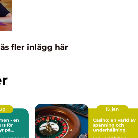
äs fler inlägg här
er
aug
15. jan
men - en
Casino: en värld av
rs för
spänning och
yr på
underhållning