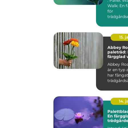
: Pallet W
Walk: En f
för
trädgårdse
Översikt ö
Walk River.
15. j
Abbey Ro
paleträd:
färgglad 
tidlös pop
Abbey Roa
är en typ 
har fånga
trädgårds
växtentusi
uppmärks.
14. 
Palettbla
En färggla
trädgård