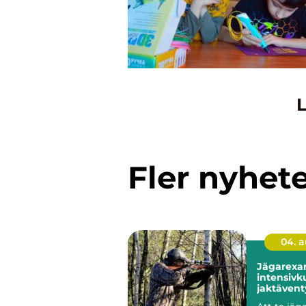
L
Fler nyhet
04. 
Jägarexa
intensivku
jaktävent
Knistad