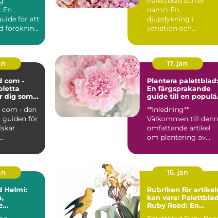
ng
Palettblad sorter
: En
namn: En
uide för att
djupdykning i
d förökning
variation och
intresserad
popularitet Vad är
palettblad? ...
an
17. jan
d com -
Plantera palettblad
letta
En färgsprakande
r dig som
guide till en populä
lettblad
växt
d com - den
**Inledning**
 guiden för
Välkommen till den
lskar
omfattande artikel
om plantering av
on:
palettblad! I denna
 com är...
text kom...
an
16. jan
d Helmi:
Rubriken för artikel
,
kan vara: Palettbla
e
Ruby Road: En
ter för Din
komplett guide till