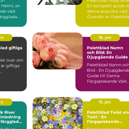
ion
Palettblad Ruby Roa
denna populära väx
 Helmi, en
En komplett guide ti
de växt
denna populära växt
färgglada
Översikt av Palettbl
t
Ruby Road ...
lövverk,...
an
16. jan
lad giftiga
Palettblad Namn
och Bild: En
Djupgående Guide
Palettblad Namn oc
 är giftiga
Bild - En Djupgåend
 katter ...
Guide till Denna
Färgsprakande Växt
En Övergripande,
Grun...
an
15. jan
lk River
Palettblad Twist an
 inledning
Twirl - En
a färgglada
Färgsprakande
ng
Favorit i Trädgårde