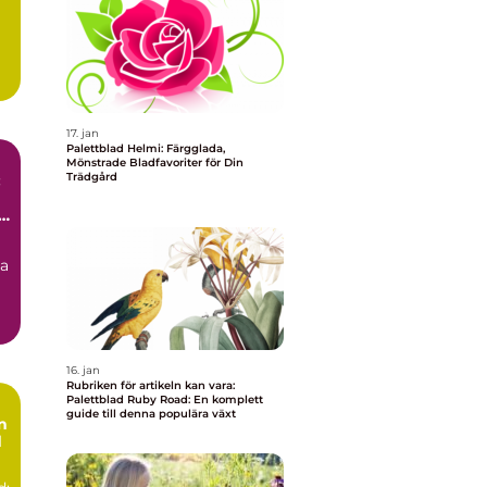
17. jan
Palettblad Helmi: Färgglada,
Mönstrade Bladfavoriter för Din
Trädgård
:
r
na
16. jan
Rubriken för artikeln kan vara:
Palettblad Ruby Road: En komplett
guide till denna populära växt
n
d