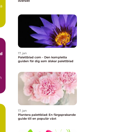
översikt
na
ad
17. jan
Palettblad com - Den kompletta
guiden för dig som älskar palettblad
17. jan
Plantera palettblad: En färgsprakande
guide till en populär växt