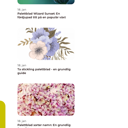
18. jan
Palettblad Wizard Sunset: En
fördjupad titt på en populär växt
18. jan
Ta stickling palettblad - en grundlig
guide
18. jan
Palettblad sorter namn: En grundlig