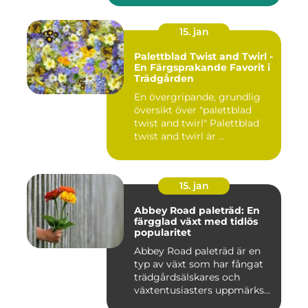
15. jan
Palettblad Twist and Twirl -
En Färgsprakande Favorit i
Trädgården
En övergripande, grundlig
översikt över "palettblad
twist and twirl" Palettblad
twist and twirl är ...
15. jan
Abbey Road paleträd: En
färgglad växt med tidlös
popularitet
Abbey Road paleträd är en
typ av växt som har fångat
trädgårdsälskares och
växtentusiasters uppmärks...