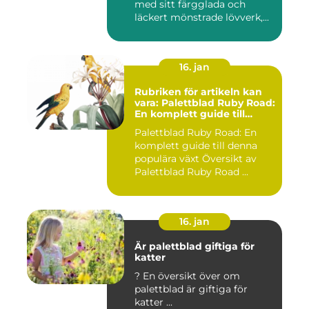
med sitt färgglada och
läckert mönstrade lövverk,...
16. jan
Rubriken för artikeln kan
vara: Palettblad Ruby Road:
En komplett guide till
denna populära växt
Palettblad Ruby Road: En
komplett guide till denna
populära växt Översikt av
Palettblad Ruby Road ...
16. jan
Är palettblad giftiga för
katter
? En översikt över om
palettblad är giftiga för
katter ...