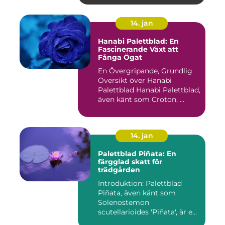
14. jan
Hanabi Palettblad: En
Fascinerande Växt att
Fånga Ögat
En Övergripande, Grundlig
Översikt över Hanabi
Palettblad Hanabi Palettblad,
även känt som Croton, ...
14. jan
Palettblad Piñata: En
färgglad skatt för
trädgården
Introduktion: Palettblad
Piñata, även känt som
Solenostemon
scutellarioides 'Piñata', är en
populär ...