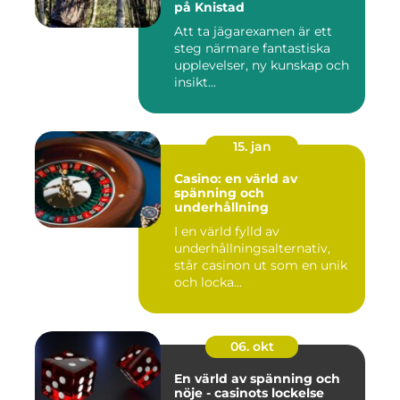
på Knistad
Att ta jägarexamen är ett
steg närmare fantastiska
upplevelser, ny kunskap och
insikt...
15. jan
Casino: en värld av
spänning och
underhållning
I en värld fylld av
underhållningsalternativ,
står casinon ut som en unik
och locka...
06. okt
En värld av spänning och
nöje - casinots lockelse