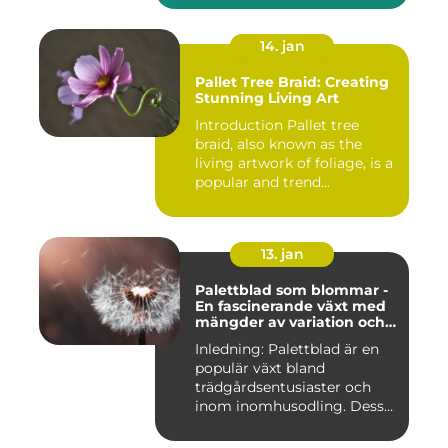
14. jan
Pallet Tree Braid: Creating
Stunning Living Art
Introduction Pallet tree
braid, also known as the
living artwork of foliage, is a
popular and trend...
13. jan
Palettblad som blommar -
En fascinerande växt med
mängder av variation och
möjligheter
Inledning: Palettblad är en
populär växt bland
trädgårdsentusiaster och
inom inomhusodling. Dess
uni...