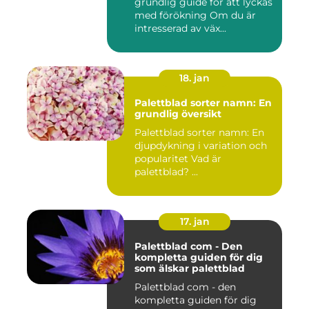
grundlig guide för att lyckas
med förökning Om du är
intresserad av väx...
18. jan
Palettblad sorter namn: En
grundlig översikt
Palettblad sorter namn: En
djupdykning i variation och
popularitet Vad är
palettblad? ...
17. jan
Palettblad com - Den
kompletta guiden för dig
som älskar palettblad
Palettblad com - den
kompletta guiden för dig