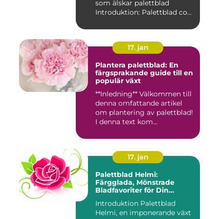
som älskar palettblad
Introduktion: Palettblad com
är...
17. jan
Plantera palettblad: En
färgsprakande guide till en
populär växt
**Inledning** Välkommen till
denna omfattande artikel
om plantering av palettblad!
I denna text kom...
17. jan
Palettblad Helmi:
Färgglada, Mönstrade
Bladfavoriter för Din
Trädgård
Introduktion Palettblad
Helmi, en imponerande växt