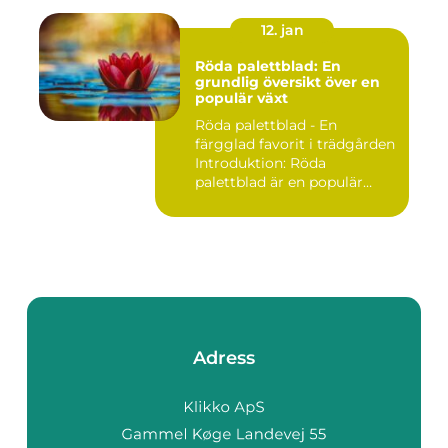
12. jan
Röda palettblad: En
grundlig översikt över en
populär växt
Röda palettblad - En
färgglad favorit i trädgården
Introduktion: Röda
palettblad är en populär
växt...
Adress