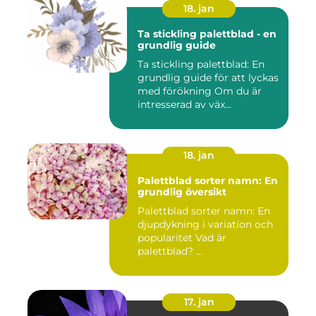
18. jan
Ta stickling palettblad - en
grundlig guide
Ta stickling palettblad: En
grundlig guide för att lyckas
med förökning Om du är
intresserad av väx...
18. jan
Palettblad sorter namn: En
grundlig översikt
Palettblad sorter namn: En
djupdykning i variation och
popularitet Vad är
palettblad? ...
17. jan