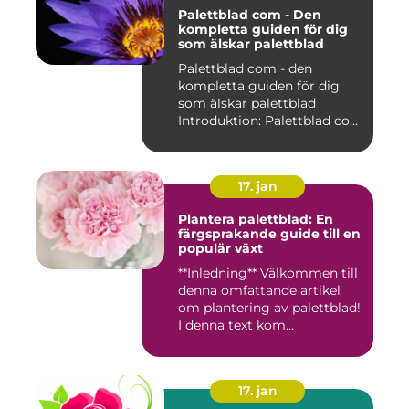
Palettblad com - Den
kompletta guiden för dig
som älskar palettblad
Palettblad com - den
kompletta guiden för dig
som älskar palettblad
Introduktion: Palettblad com
är...
17. jan
Plantera palettblad: En
färgsprakande guide till en
populär växt
**Inledning** Välkommen till
denna omfattande artikel
om plantering av palettblad!
I denna text kom...
17. jan