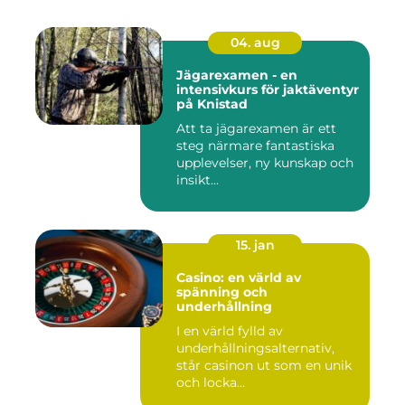
04. aug
Jägarexamen - en
intensivkurs för jaktäventyr
på Knistad
Att ta jägarexamen är ett
steg närmare fantastiska
upplevelser, ny kunskap och
insikt...
15. jan
Casino: en värld av
spänning och
underhållning
I en värld fylld av
underhållningsalternativ,
står casinon ut som en unik
och locka...