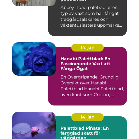
Abbey Road paleträd är en
typ av växt som har fångat
trädgårdsälskares och
växtentusiasters uppmärks...
14. jan
Hanabi Palettblad: En
Fascinerande Växt att
Fånga Ögat
En Övergripande, Grundlig
Översikt över Hanabi
Palettblad Hanabi Palettblad,
även känt som Croton, ...
14. jan
Palettblad Piñata: En
färgglad skatt för
trädgården