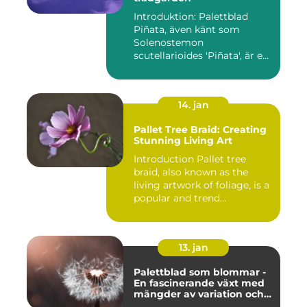
Introduktion: Palettblad
Piñata, även känt som
Solenostemon
scutellarioides 'Piñata', är en
populär ...
14. jan
Pallet Tree Braid: Creating
Stunning Living Art
Introduction Pallet tree
braid, also known as the
living artwork of foliage, is a
popular and trend...
13. jan
Palettblad som blommar -
En fascinerande växt med
mängder av variation och
möjligheter