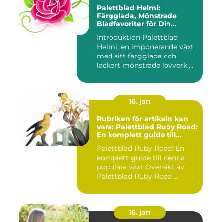
Palettblad Helmi:
Färgglada, Mönstrade
Bladfavoriter för Din
Trädgård
Introduktion Palettblad
Helmi, en imponerande växt
med sitt färgglada och
läckert mönstrade lövverk,...
16. jan
Rubriken för artikeln kan
vara: Palettblad Ruby Road:
En komplett guide till
denna populära växt
Palettblad Ruby Road: En
komplett guide till denna
populära växt Översikt av
Palettblad Ruby Road ...
16. jan