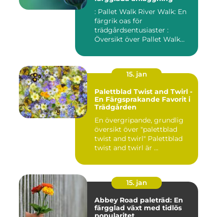
: Pallet Walk River Walk: En
färgrik oas för
trädgårdsentusiaster :
Översikt över Pallet Walk
River...
15. jan
Palettblad Twist and Twirl -
En Färgsprakande Favorit i
Trädgården
En övergripande, grundlig
översikt över "palettblad
twist and twirl" Palettblad
twist and twirl är ...
15. jan
Abbey Road paleträd: En
färgglad växt med tidlös
popularitet