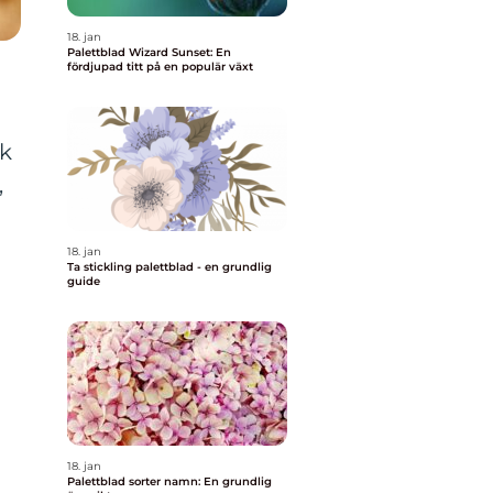
18. jan
Palettblad Wizard Sunset: En
fördjupad titt på en populär växt
rk
,
18. jan
Ta stickling palettblad - en grundlig
guide
18. jan
Palettblad sorter namn: En grundlig