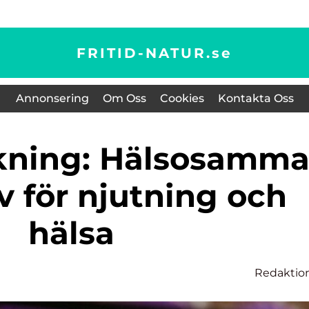
FRITID-NATUR.
se
Annonsering
Om Oss
Cookies
Kontakta Oss
v för njutning och
hälsa
Redaktio