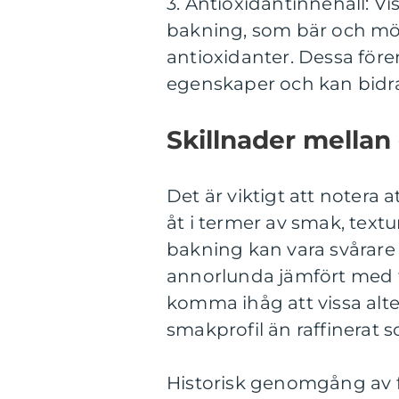
3. Antioxidantinnehåll: V
bakning, som bär och mör
antioxidanter. Dessa före
egenskaper och kan bidra
Skillnader mellan
Det är viktigt att notera a
åt i termer av smak, textur
bakning kan vara svårare a
annorlunda jämfört med tr
komma ihåg att vissa alt
smakprofil än raffinerat s
Historisk genomgång av 