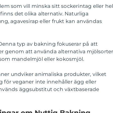
dem som vill minska sitt sockerintag eller hel
finns det olika alternativ. Naturliga
g, agavesirap eller frukt kan användas
Denna typ av bakning fokuserar på att
er genom att använda alternativa mjölsorte
 som mandelmjöl eller kokosmjöl.
ner undviker animaliska produkter, vilket
g för veganer inte innehåller ägg eller
 används äggsubstitut och växtbaserade
ningar om Nyttig Bakning