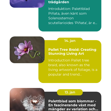
trädgården
Introduktion: Palettblad
Piñata, även känt som
Solenostemon
scutellarioides 'Piñata', är en
populär ...
14. jan
Pallet Tree Braid: Creating
Stunning Living Art
Introduction Pallet tree
braid, also known as the
living artwork of foliage, is a
popular and trend...
13. jan
Palettblad som blommar -
En fascinerande växt med
mängder av variation och