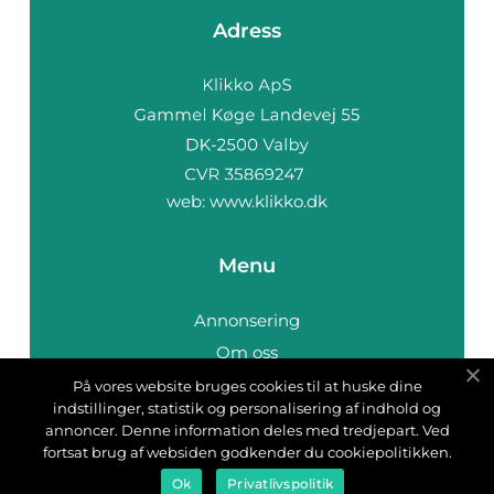
Adress
web:
www.klikko.dk
Menu
Annonsering
Om oss
Cookies
På vores website bruges cookies til at huske dine
indstillinger, statistik og personalisering af indhold og
Kontakta oss
annoncer. Denne information deles med tredjepart. Ved
Sitemap
fortsat brug af websiden godkender du cookiepolitikken.
Ok
Privatlivspolitik