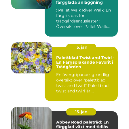
färgglada anläggning
: Pallet Walk River Walk: En
färgrik oas för
trädgårdsentusiaster :
Översikt över Pallet Walk
River...
15. jan
Palettblad Twist and Twirl -
En Färgsprakande Favorit i
Trädgården
En övergripande, grundlig
översikt över "palettblad
twist and twirl" Palettblad
twist and twirl är ...
15. jan
Abbey Road paleträd: En
färgglad växt med tidlös