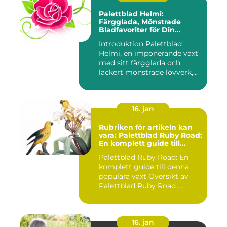
Palettblad Helmi:
Färgglada, Mönstrade
Bladfavoriter för Din
Trädgård
Introduktion Palettblad
Helmi, en imponerande växt
med sitt färgglada och
läckert mönstrade lövverk,...
16. jan
Rubriken för artikeln kan
vara: Palettblad Ruby Road:
En komplett guide till
denna populära växt
Palettblad Ruby Road: En
komplett guide till denna
populära växt Översikt av
Palettblad Ruby Road ...
16. jan