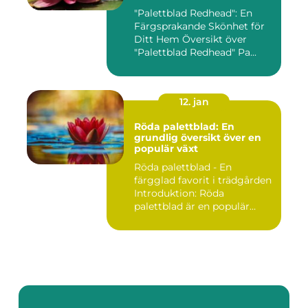
"Palettblad Redhead": En
Färgsprakande Skönhet för
Ditt Hem Översikt över
"Palettblad Redhead" Pa...
12. jan
Röda palettblad: En
grundlig översikt över en
populär växt
Röda palettblad - En
färgglad favorit i trädgården
Introduktion: Röda
palettblad är en populär
växt...