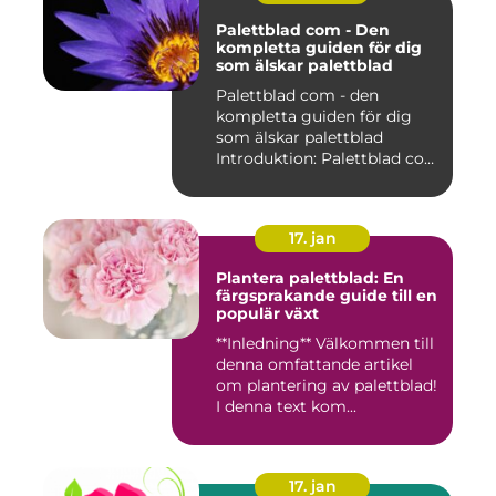
Palettblad com - Den
kompletta guiden för dig
som älskar palettblad
Palettblad com - den
kompletta guiden för dig
som älskar palettblad
Introduktion: Palettblad com
är...
17. jan
Plantera palettblad: En
färgsprakande guide till en
populär växt
**Inledning** Välkommen till
denna omfattande artikel
om plantering av palettblad!
I denna text kom...
17. jan