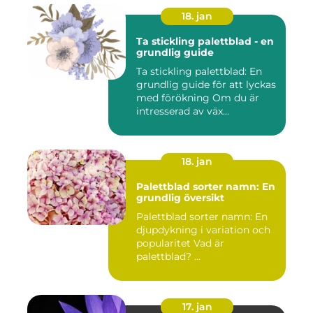
18. jan
Ta stickling palettblad - en
grundlig guide
Ta stickling palettblad: En
grundlig guide för att lyckas
med förökning Om du är
intresserad av väx...
18. jan
Palettblad sorter namn: En
grundlig översikt
Palettblad sorter namn: En
djupdykning i variation och
popularitet Vad är
palettblad? ...
17. jan