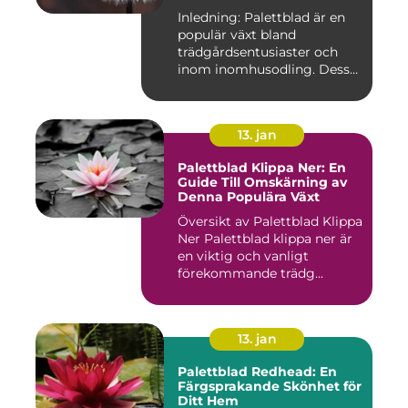
möjligheter
Inledning: Palettblad är en
populär växt bland
trädgårdsentusiaster och
inom inomhusodling. Dess
uni...
13. jan
Palettblad Klippa Ner: En
Guide Till Omskärning av
Denna Populära Växt
Översikt av Palettblad Klippa
Ner Palettblad klippa ner är
en viktig och vanligt
förekommande trädg...
13. jan
Palettblad Redhead: En
Färgsprakande Skönhet för
Ditt Hem