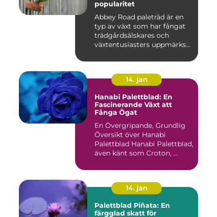
popularitet
Abbey Road paleträd är en
typ av växt som har fångat
trädgårdsälskares och
växtentusiasters uppmärks...
14. jan
Hanabi Palettblad: En
Fascinerande Växt att
Fånga Ögat
En Övergripande, Grundlig
Översikt över Hanabi
Palettblad Hanabi Palettblad,
även känt som Croton, ...
14. jan
Palettblad Piñata: En
färgglad skatt för