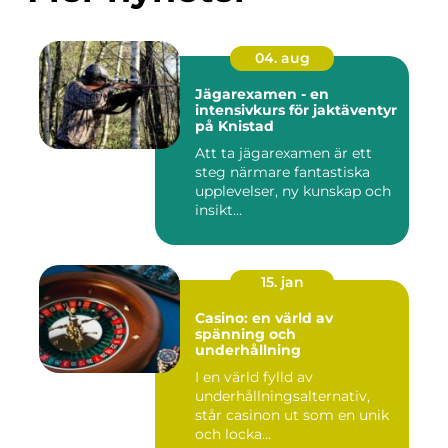
04. aug
Jägarexamen - en
intensivkurs för jaktäventyr
på Knistad
Att ta jägarexamen är ett
steg närmare fantastiska
upplevelser, ny kunskap och
insikt...
15. jan
Casino: en värld av
spänning och
underhållning
I en värld fylld av
underhållningsalternativ,
står casinon ut som en unik
och locka...