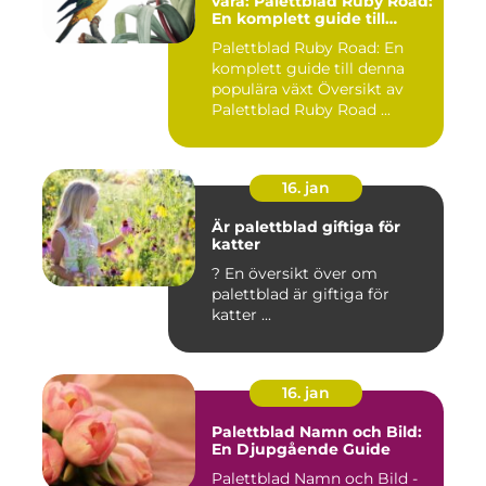
vara: Palettblad Ruby Road:
En komplett guide till
denna populära växt
Palettblad Ruby Road: En
komplett guide till denna
populära växt Översikt av
Palettblad Ruby Road ...
16. jan
Är palettblad giftiga för
katter
? En översikt över om
palettblad är giftiga för
katter ...
16. jan
Palettblad Namn och Bild:
En Djupgående Guide
Palettblad Namn och Bild -