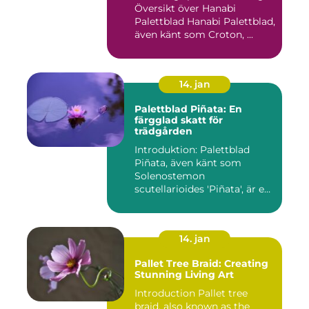
Översikt över Hanabi
Palettblad Hanabi Palettblad,
även känt som Croton, ...
14. jan
Palettblad Piñata: En
färgglad skatt för
trädgården
Introduktion: Palettblad
Piñata, även känt som
Solenostemon
scutellarioides 'Piñata', är en
populär ...
14. jan
Pallet Tree Braid: Creating
Stunning Living Art
Introduction Pallet tree
braid, also known as the