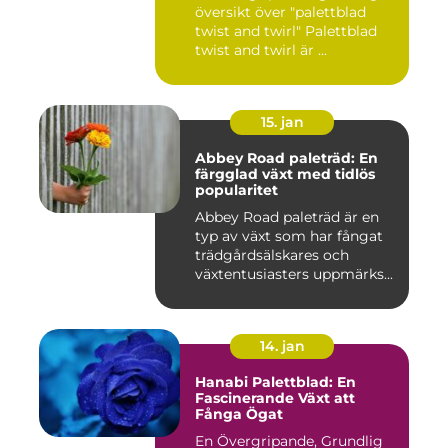
översikt över "palettblad
twist and twirl" Palettblad
twist and twirl är ...
15. jan
Abbey Road paleträd: En
färgglad växt med tidlös
popularitet
Abbey Road paleträd är en
typ av växt som har fångat
trädgårdsälskares och
växtentusiasters uppmärks...
14. jan
Hanabi Palettblad: En
Fascinerande Växt att
Fånga Ögat
En Övergripande, Grundlig