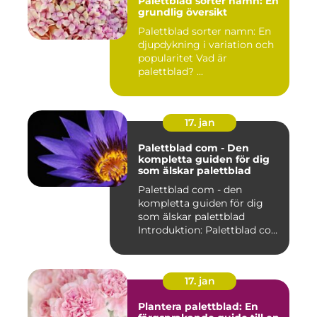
Palettblad sorter namn: En
grundlig översikt
Palettblad sorter namn: En
djupdykning i variation och
popularitet Vad är
palettblad? ...
17. jan
Palettblad com - Den
kompletta guiden för dig
som älskar palettblad
Palettblad com - den
kompletta guiden för dig
som älskar palettblad
Introduktion: Palettblad com
är...
17. jan
Plantera palettblad: En