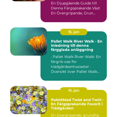
En Djupgående Guide till
Denna Färgsprakande Växt
En Övergripande, Grun...
15. jan
Pallet Walk River Walk - En
inledning till denna
färgglada anläggning
: Pallet Walk River Walk: En
färgrik oas för
trädgårdsentusiaster :
Översikt över Pallet Walk
River...
15. jan
Palettblad Twist and Twirl -
En Färgsprakande Favorit i
Trädgården
En övergripande, grundlig