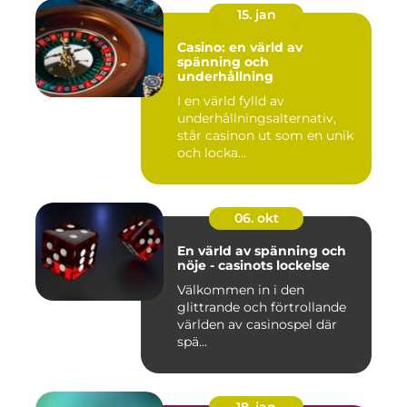
15. jan
Casino: en värld av
spänning och
underhållning
I en värld fylld av
underhållningsalternativ,
står casinon ut som en unik
och locka...
06. okt
En värld av spänning och
nöje - casinots lockelse
Välkommen in i den
glittrande och förtrollande
världen av casinospel där
spä...
18. jan