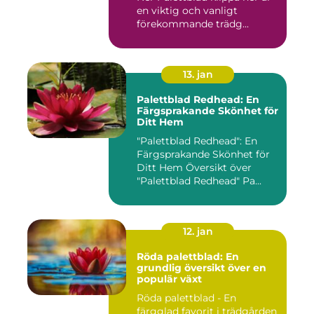
en viktig och vanligt
förekommande trädg...
13. jan
Palettblad Redhead: En
Färgsprakande Skönhet för
Ditt Hem
"Palettblad Redhead": En
Färgsprakande Skönhet för
Ditt Hem Översikt över
"Palettblad Redhead" Pa...
12. jan
Röda palettblad: En
grundlig översikt över en
populär växt
Röda palettblad - En
färgglad favorit i trädgården