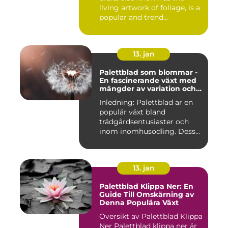
living artwork of foliage, is a
popular and trend...
13. jan
Palettblad som blommar -
En fascinerande växt med
mängder av variation och
möjligheter
Inledning: Palettblad är en
populär växt bland
trädgårdsentusiaster och
inom inomhusodling. Dess
uni...
13. jan
Palettblad Klippa Ner: En
Guide Till Omskärning av
Denna Populära Växt
Översikt av Palettblad Klippa
Ner Palettblad klippa ner är