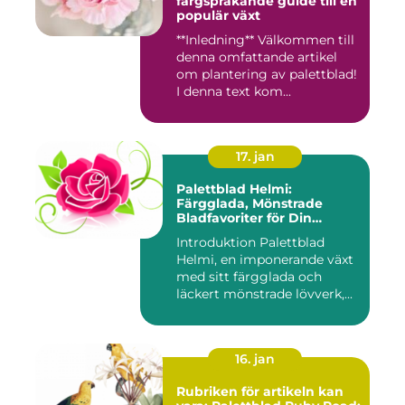
färgsprakande guide till en
populär växt
**Inledning** Välkommen till
denna omfattande artikel
om plantering av palettblad!
I denna text kom...
17. jan
Palettblad Helmi:
Färgglada, Mönstrade
Bladfavoriter för Din
Trädgård
Introduktion Palettblad
Helmi, en imponerande växt
med sitt färgglada och
läckert mönstrade lövverk,...
16. jan
Rubriken för artikeln kan