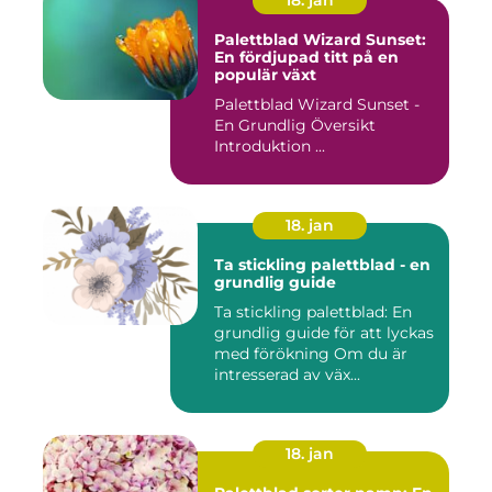
Palettblad Wizard Sunset:
En fördjupad titt på en
populär växt
Palettblad Wizard Sunset -
En Grundlig Översikt
Introduktion ...
18. jan
Ta stickling palettblad - en
grundlig guide
Ta stickling palettblad: En
grundlig guide för att lyckas
med förökning Om du är
intresserad av väx...
18. jan