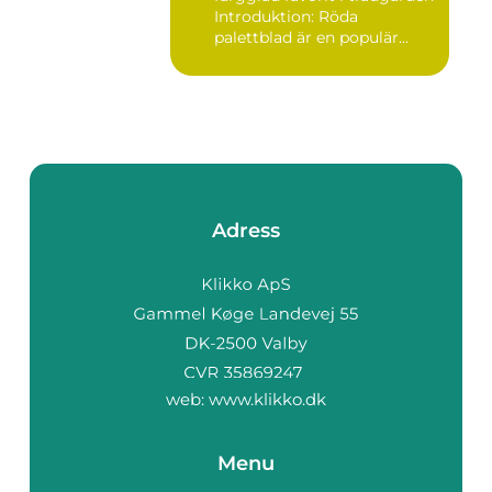
Introduktion: Röda
palettblad är en populär
växt...
Adress
web:
www.klikko.dk
Menu