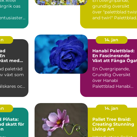
alk River
En övergripande,
ärgrik oas
grundlig översikt
över "palettblad twis
ntusiaster :
and twirl" Palettblad
ver Pallet
twist and twirl är ...
..
an
14. jan
ad
Hanabi Palettblad:
 En
En Fascinerande
växt med
Växt att Fånga Öga
ularitet
d paleträd
En Övergripande,
av växt som
Grundlig Översikt
t
över Hanabi
älskares och
Palettblad Hanabi
asters
Palettblad, även kän
..
som Croton, ...
jan
14. jan
d Piñata:
Pallet Tree Braid:
d skatt för
Creating Stunning
en
Living Art