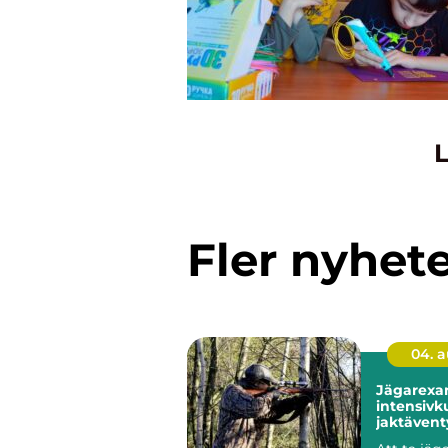
L
Fler nyhet
04. 
Jägarexa
intensivku
jaktävent
Knistad