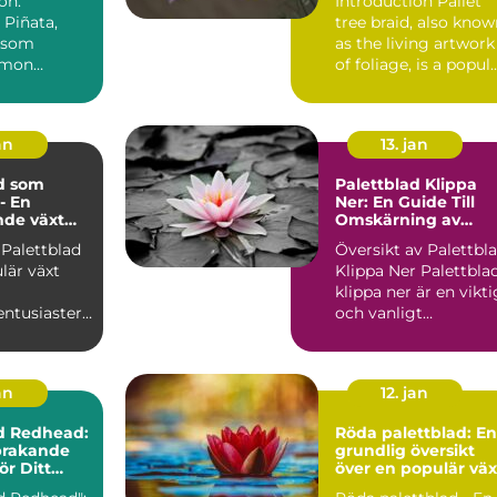
on:
Introduction Pallet
 Piñata,
tree braid, also kno
 som
as the living artwork
emon
of foliage, is a popul
oides
and trend...
r en populär
an
13. jan
d som
Palettblad Klippa
- En
Ner: En Guide Till
nde växt
Omskärning av
gder av
Denna Populära
 Palettblad
Översikt av Palettbl
 och
Växt
lär växt
Klippa Ner Palettblad
er
klippa ner är en vikti
entusiaster
och vanligt
förekommande
ling. Dess
trädg...
an
12. jan
d Redhead:
Röda palettblad: En
prakande
grundlig översikt
ör Ditt
över en populär väx