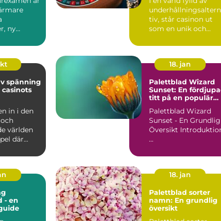
garexamen är
I en värld fylld av
närmare
underhållningsalter
a
tiv, står casinon ut
r, ny
som en unik och
h insikt...
locka...
okt
18. jan
av spänning
Palettblad Wizard
 casinots
Sunset: En fördjup
titt på en populär
växt
 in i den
Palettblad Wizard
 och
Sunset - En Grundlig
de världen
Översikt Introduktion
pel där
...
an
18. jan
ng
Palettblad sorter
d - en
namn: En grundlig
guide
översikt