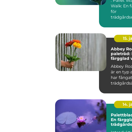
: Pallet W
Walk: En f
för
trädgårdse
Översikt ö
Walk River.
15. j
Abbey Ro
paleträd:
färgglad 
tidlös pop
Abbey Roa
är en typ 
har fånga
trädgårds
växtentusi
uppmärks.
14. 
Palettbla
En färggla
trädgård