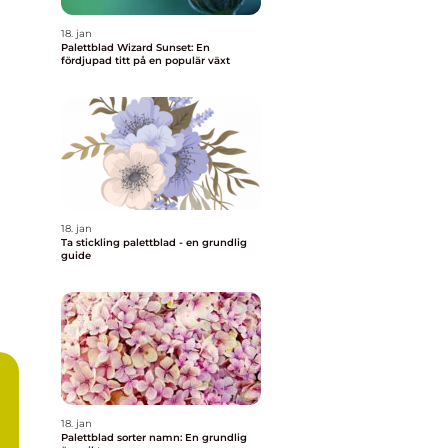
18. jan
Palettblad Wizard Sunset: En
fördjupad titt på en populär växt
18. jan
Ta stickling palettblad - en grundlig
guide
18. jan
Palettblad sorter namn: En grundlig