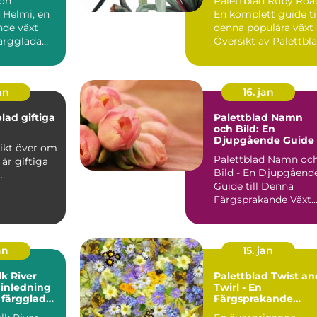
ion
Palettblad Ruby Roa
denna populära väx
 Helmi, en
En komplett guide ti
de växt
denna populära växt
färgglada
Översikt av Palettbl
t
Ruby Road ...
lövverk,...
an
16. jan
lad giftiga
Palettblad Namn
och Bild: En
Djupgående Guide
Palettblad Namn oc
 är giftiga
Bild - En Djupgåend
 katter ...
Guide till Denna
Färgsprakande Växt
En Övergripande,
Grun...
an
15. jan
lk River
Palettblad Twist an
 inledning
Twirl - En
a färgglada
Färgsprakande
ng
Favorit i Trädgårde