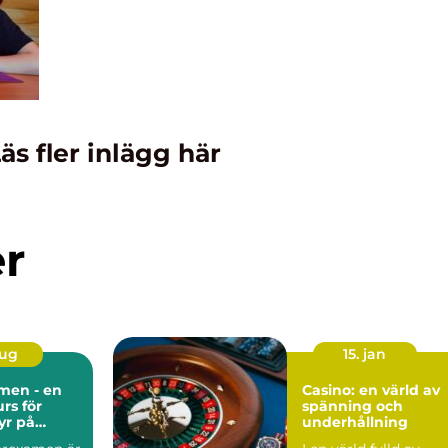
äs fler inlägg här
er
aug
15. jan
men - en
Casino: en värld av
rs för
spänning och
yr på
underhållning