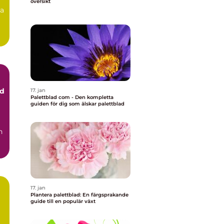
översikt
na
ad
17. jan
Palettblad com - Den kompletta
guiden för dig som älskar palettblad
17. jan
Plantera palettblad: En färgsprakande
guide till en populär växt