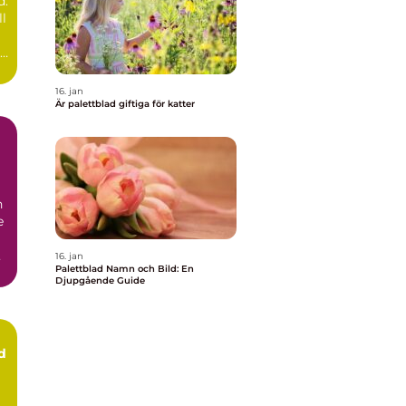
d:
t
ll
ad
16. jan
Är palettblad giftiga för katter
h
e
16. jan
Palettblad Namn och Bild: En
Djupgående Guide
d
n