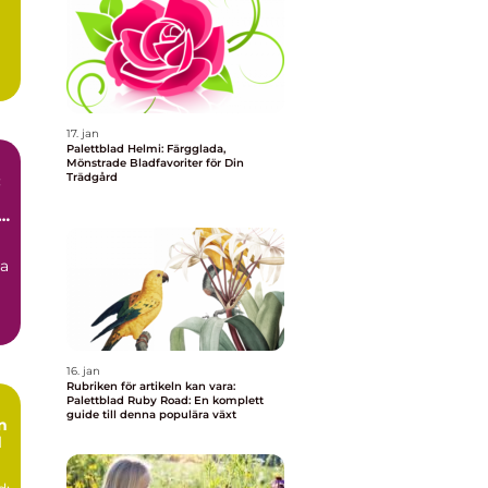
17. jan
Palettblad Helmi: Färgglada,
Mönstrade Bladfavoriter för Din
Trädgård
:
r
na
16. jan
Rubriken för artikeln kan vara:
Palettblad Ruby Road: En komplett
guide till denna populära växt
n
d