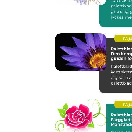
Ta stickli
palettblad
grundlig g
lyckas me
Om du är 
av väx...
17. j
Palettbla
Den komp
guiden fö
älskar pa
Palettbla
kompletta
dig som ä
palettblad
Introdukti
Palettblad
17. j
Palettbla
Färgglada
Mönstrad
Bladfavori