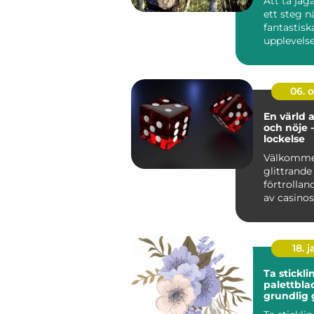
Att ta jä
ett steg 
fantastisk
upplevelse
kunskap oc
06. 
En värld 
och nöje -
lockelse
Välkommen
glittrande
förtrollan
av casinos
spä...
18. j
Ta stickli
palettbla
grundlig 