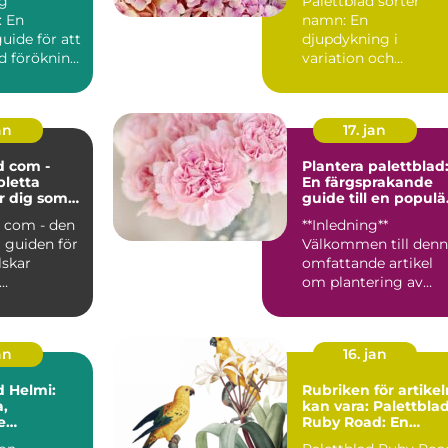
ng
Palettblad sorter
: En
namn: En
uide för att
djupdykning i
d förökning
variation och
intresserad
popularitet Vad är
palettblad? ...
an
17. jan
d com -
Plantera palettblad
letta
En färgsprakande
r dig som
guide till en populä
lettblad
växt
d com - den
**Inledning**
 guiden för
Välkommen till den
lskar
omfattande artikel
om plantering av
on:
palettblad! I denna
 com är...
text kom...
an
16. jan
d Helmi:
Rubriken för artikel
,
kan vara: Palettbla
e
Ruby Road: En
ter för Din
komplett guide till