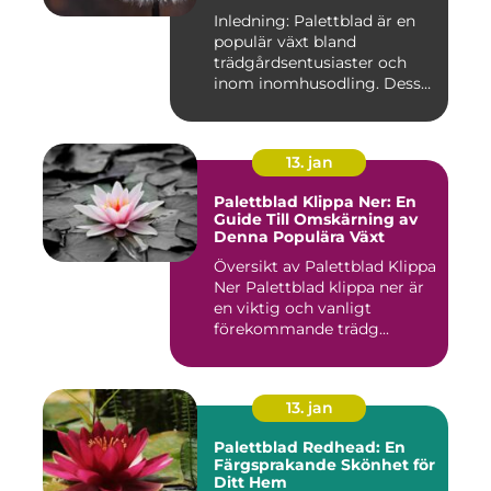
möjligheter
Inledning: Palettblad är en
populär växt bland
trädgårdsentusiaster och
inom inomhusodling. Dess
uni...
13. jan
Palettblad Klippa Ner: En
Guide Till Omskärning av
Denna Populära Växt
Översikt av Palettblad Klippa
Ner Palettblad klippa ner är
en viktig och vanligt
förekommande trädg...
13. jan
Palettblad Redhead: En
Färgsprakande Skönhet för
Ditt Hem