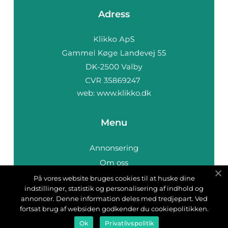
Adress
web:
www.klikko.dk
Menu
Annonsering
Om oss
Cookies
På vores website bruges cookies til at huske dine
indstillinger, statistik og personalisering af indhold og
Kontakta oss
annoncer. Denne information deles med tredjepart. Ved
Sitemap
fortsat brug af websiden godkender du cookiepolitikken.
Ok
Privatlivspolitik