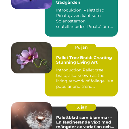
trädgården
Introduktion: Palettblad
Piñata, även känt som
Solenostemon
scutellarioides 'Piñata', är en
populär ...
14. jan
Pallet Tree Braid: Creating
Stunning Living Art
Introduction Pallet tree
braid, also known as the
living artwork of foliage, is a
popular and trend...
13. jan
Palettblad som blommar -
En fascinerande växt med
mängder av variation och