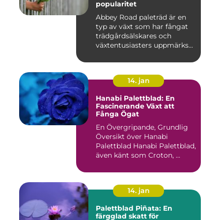
popularitet
Abbey Road paleträd är en
typ av växt som har fångat
trädgårdsälskares och
växtentusiasters uppmärks...
14. jan
Hanabi Palettblad: En
Fascinerande Växt att
Fånga Ögat
En Övergripande, Grundlig
Översikt över Hanabi
Palettblad Hanabi Palettblad,
även känt som Croton, ...
14. jan
Palettblad Piñata: En
färgglad skatt för