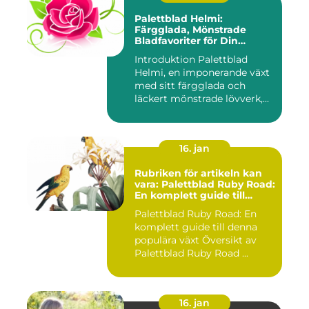
Palettblad Helmi:
Färgglada, Mönstrade
Bladfavoriter för Din
Trädgård
Introduktion Palettblad
Helmi, en imponerande växt
med sitt färgglada och
läckert mönstrade lövverk,...
16. jan
Rubriken för artikeln kan
vara: Palettblad Ruby Road:
En komplett guide till
denna populära växt
Palettblad Ruby Road: En
komplett guide till denna
populära växt Översikt av
Palettblad Ruby Road ...
16. jan