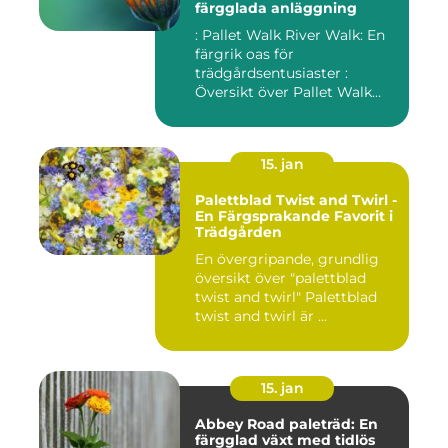
färgglada anläggning
: Pallet Walk River Walk: En
färgrik oas för
trädgårdsentusiaster :
Översikt över Pallet Walk
River...
15. jan
Palettblad Twist and Twirl -
En Färgsprakande Favorit i
Trädgården
En övergripande, grundlig
översikt över "palettblad
twist and twirl" Palettblad
twist and twirl är ...
15. jan
Abbey Road paleträd: En
färgglad växt med tidlös