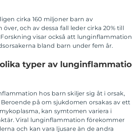
rligen cirka 160 miljoner barn av
ver, och av dessa fall leder cirka 20% till
. Forskning visar också att lunginflammation
ödsorsakerna bland barn under fem år.
 olika typer av lunginflammati
flammation hos barn skiljer sig åt i orsak,
Beroende på om sjukdomen orsakas av ett
en mykoplasma, kan symtomen variera i
raktär. Viral lunginflammation förekommer
erna och kan vara ljusare än de andra