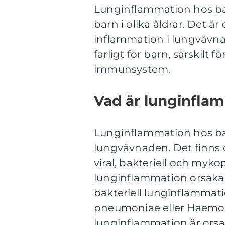
Lunginflammation hos ba
barn i olika åldrar. Det är 
inflammation i lungvävn
farligt för barn, särskilt
immunsystem.
Vad är lunginfla
Lunginflammation hos ba
lungvävnaden. Det finns o
viral, bakteriell och myko
lunginflammation orsakad
bakteriell lunginflammat
pneumoniae eller Haemop
lunginflammation är ors