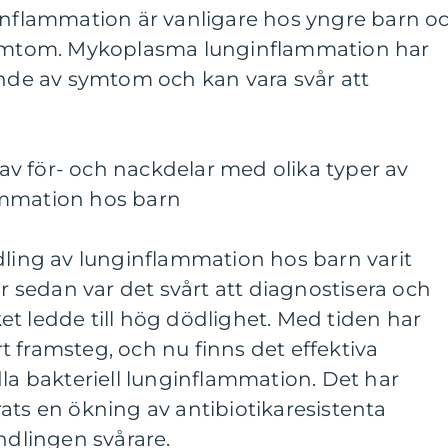
ginflammation är vanligare hos yngre barn o
 symtom. Mykoplasma lunginflammation har
ande av symtom och kan vara svår att
v för- och nackdelar med olika typer av
ammation hos barn
dling av lunginflammation hos barn varit
sedan var det svårt att diagnostisera och
t ledde till hög dödlighet. Med tiden har
 framsteg, och nu finns det effektiva
dla bakteriell lunginflammation. Det har
ats en ökning av antibiotikaresistenta
ndlingen svårare.