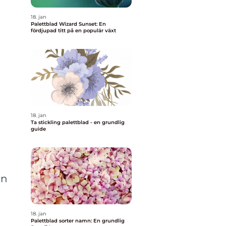
18. jan
Palettblad Wizard Sunset: En
fördjupad titt på en populär växt
18. jan
Ta stickling palettblad - en grundlig
guide
an
18. jan
Palettblad sorter namn: En grundlig