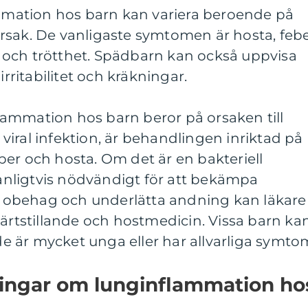
ation hos barn kan variera beroende på
rsak. De vanligaste symtomen är hosta, febe
och trötthet. Spädbarn kan också uppvisa
ritabilitet och kräkningar.
ammation hos barn beror på orsaken till
iral infektion, är behandlingen inriktad på
er och hosta. Om det är en bakteriell
 vanligtvis nödvändigt för att bekämpa
ra obehag och underlätta andning kan läkare
tstillande och hostmedicin. Vissa barn ka
 är mycket unga eller har allvarliga symto
ningar om lunginflammation ho