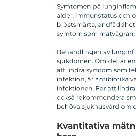
Symtomen på lunginflamm
ålder, immunstatus och o
bröstsmärta, andfåddhet 
symtom som matvägran, ir
Behandlingen av lunginfl
sjukdomen. Om det är en v
att lindra symtom som feb
infektion, är antibiotika
infektionen. För att lind
också rekommendera smär
behöva sjukhusvård om de
Kvantitativa mät