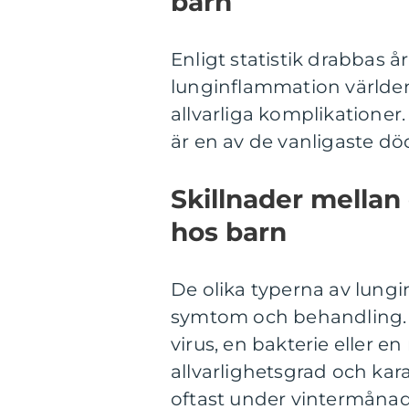
barn
Enligt statistik drabbas å
lunginflammation världen ö
allvarliga komplikationer
är en av de vanligaste d
Skillnader mellan
hos barn
De olika typerna av lungin
symtom och behandling. 
virus, en bakterie eller 
allvarlighetsgrad och ka
oftast under vintermånad