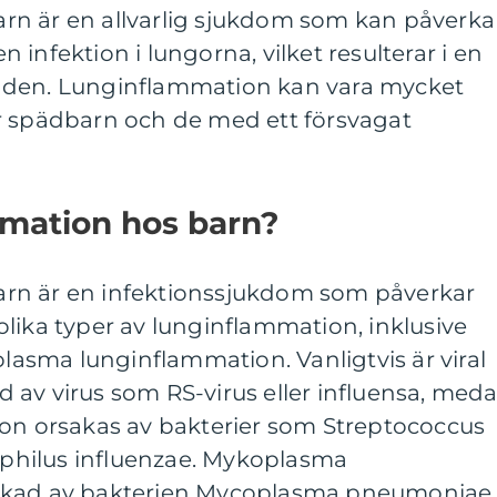
rn är en allvarlig sjukdom som kan påverka
en infektion i lungorna, vilket resulterar i en
aden. Lunginflammation kan vara mycket
 för spädbarn och de med ett försvagat
mmation hos barn?
rn är en infektionssjukdom som påverkar
lika typer av lunginflammation, inklusive
plasma lunginflammation. Vanligtvis är viral
 av virus som RS-virus eller influensa, med
ion orsakas av bakterier som Streptococcus
hilus influenzae. Mykoplasma
akad av bakterien Mycoplasma pneumoniae.