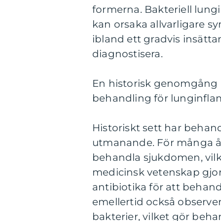
formerna. Bakteriell lun
kan orsaka allvarligare
ibland ett gradvis insätt
diagnostisera.
En historisk genomgång a
behandling för lunginfl
Historiskt sett har behan
utmanande. För många år 
behandla sjukdomen, vilke
medicinsk vetenskap gjort
antibiotika för att behan
emellertid också observer
bakterier, vilket gör beha