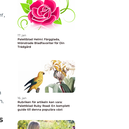
r,
17. jan
Palettblad Helmi: Färgglada,
Mönstrade Bladfavoriter för Din
Trädgård
n
16. jan
m.
Rubriken för artikeln kan vara:
Palettblad Ruby Road: En komplett
guide till denna populära växt
s