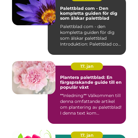
Palettblad com - Den
kompletta guiden för dig
som älskar palettblad
Palettblad com - den
kompletta guiden för dig
som älskar palettblad
Introduktion: Palettblad com
är...
17. jan
Plantera palettblad: En
färgsprakande guide till en
populär växt
**Inledning** Välkommen till
denna omfattande artikel
om plantering av palettblad!
I denna text kom...
17. jan