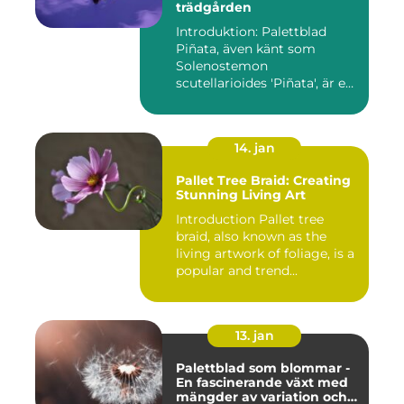
trädgården
Introduktion: Palettblad
Piñata, även känt som
Solenostemon
scutellarioides 'Piñata', är en
populär ...
14. jan
Pallet Tree Braid: Creating
Stunning Living Art
Introduction Pallet tree
braid, also known as the
living artwork of foliage, is a
popular and trend...
13. jan
Palettblad som blommar -
En fascinerande växt med
mängder av variation och