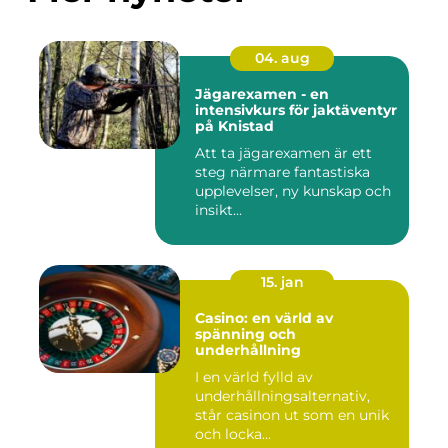
04. aug
Jägarexamen - en
intensivkurs för jaktäventyr
på Knistad
Att ta jägarexamen är ett
steg närmare fantastiska
upplevelser, ny kunskap och
insikt...
15. jan
Casino: en värld av
spänning och
underhållning
I en värld fylld av
underhållningsalternativ,
står casinon ut som en unik
och locka...