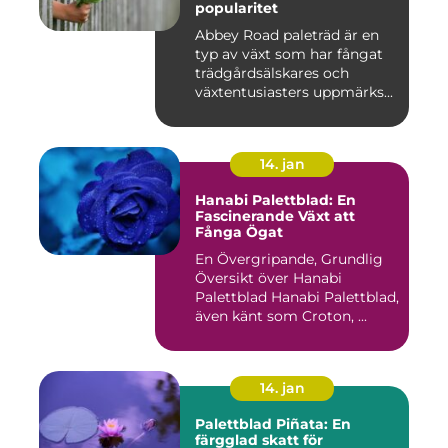
popularitet
Abbey Road paleträd är en
typ av växt som har fångat
trädgårdsälskares och
växtentusiasters uppmärks...
14. jan
Hanabi Palettblad: En
Fascinerande Växt att
Fånga Ögat
En Övergripande, Grundlig
Översikt över Hanabi
Palettblad Hanabi Palettblad,
även känt som Croton, ...
14. jan
Palettblad Piñata: En
färgglad skatt för