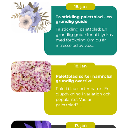
18. jan
Ta stickling palettblad - en
grundlig guide
Ta stickling palettblad: En
grundlig guide för att lyckas
med förökning Om du är
intresserad av väx...
18. jan
Palettblad sorter namn: En
grundlig översikt
Palettblad sorter namn: En
djupdykning i variation och
popularitet Vad är
palettblad? ...
17. jan