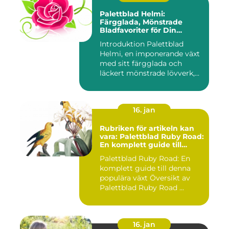
Palettblad Helmi:
Färgglada, Mönstrade
Bladfavoriter för Din
Trädgård
Introduktion Palettblad
Helmi, en imponerande växt
med sitt färgglada och
läckert mönstrade lövverk,...
16. jan
Rubriken för artikeln kan
vara: Palettblad Ruby Road:
En komplett guide till
denna populära växt
Palettblad Ruby Road: En
komplett guide till denna
populära växt Översikt av
Palettblad Ruby Road ...
16. jan