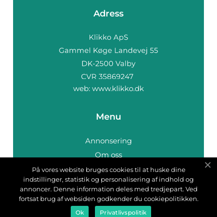
Adress
web:
www.klikko.dk
Menu
Annonsering
Om oss
Cookies
På vores website bruges cookies til at huske dine
indstillinger, statistik og personalisering af indhold og
Kontakta oss
annoncer. Denne information deles med tredjepart. Ved
Sitemap
fortsat brug af websiden godkender du cookiepolitikken.
Ok
Privatlivspolitik