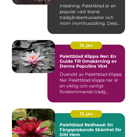
möjligheter
Inledning: Palettblad är en
populär växt bland
trädgårdsentusiaster och
inom inomhusodling. Dess
uni...
13. jan
Palettblad Klippa Ner: En
Guide Till Omskärning av
Denna Populära Växt
Översikt av Palettblad Klippa
Ner Palettblad klippa ner är
en viktig och vanligt
förekommande trädg...
13. jan
Palettblad Redhead: En
Färgsprakande Skönhet för
Ditt Hem