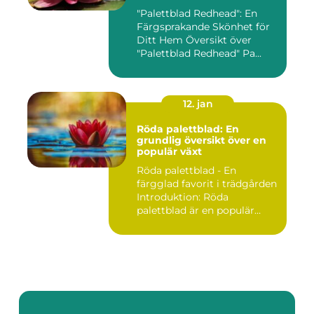
"Palettblad Redhead": En
Färgsprakande Skönhet för
Ditt Hem Översikt över
"Palettblad Redhead" Pa...
12. jan
Röda palettblad: En
grundlig översikt över en
populär växt
Röda palettblad - En
färgglad favorit i trädgården
Introduktion: Röda
palettblad är en populär
växt...