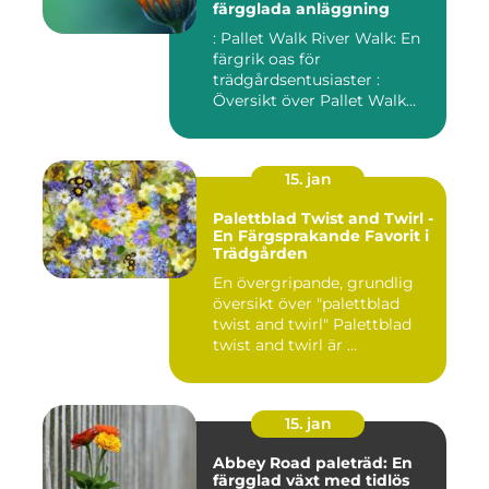
färgglada anläggning
: Pallet Walk River Walk: En
färgrik oas för
trädgårdsentusiaster :
Översikt över Pallet Walk
River...
15. jan
Palettblad Twist and Twirl -
En Färgsprakande Favorit i
Trädgården
En övergripande, grundlig
översikt över "palettblad
twist and twirl" Palettblad
twist and twirl är ...
15. jan
Abbey Road paleträd: En
färgglad växt med tidlös