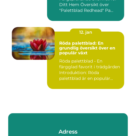
Ditt Hem Översikt över
"Palettblad Redhead" Pa...
12. jan
Röda palettblad: En
grundlig översikt över en
populär växt
Röda palettblad - En
färgglad favorit i trädgården
Introduktion: Röda
palettblad är en populär
växt...
Adress