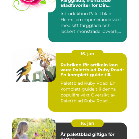
Färgglada, Mönstrade
Bladfavoriter för Din
Trädgård
Introduktion Palettblad
Helmi, en imponerande växt
med sitt färgglada och
läckert mönstrade lövverk,...
16. jan
Rubriken för artikeln kan
vara: Palettblad Ruby Road:
En komplett guide till
denna populära växt
Palettblad Ruby Road: En
komplett guide till denna
populära växt Översikt av
Palettblad Ruby Road ...
16. jan
Är palettblad giftiga för