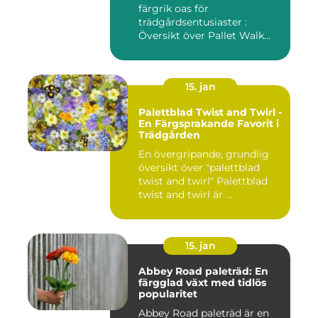
färgrik oas för
trädgårdsentusiaster :
Översikt över Pallet Walk
River...
15. jan
Palettblad Twist and Twirl -
En Färgsprakande Favorit i
Trädgården
En övergripande, grundlig
översikt över "palettblad
twist and twirl" Palettblad
twist and twirl är ...
15. jan
Abbey Road paleträd: En
färgglad växt med tidlös
popularitet
Abbey Road paleträd är en