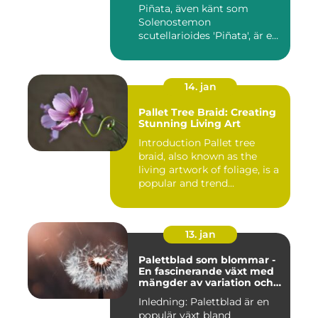
Piñata, även känt som
Solenostemon
scutellarioides 'Piñata', är en
populär ...
14. jan
Pallet Tree Braid: Creating
Stunning Living Art
Introduction Pallet tree
braid, also known as the
living artwork of foliage, is a
popular and trend...
13. jan
Palettblad som blommar -
En fascinerande växt med
mängder av variation och
möjligheter
Inledning: Palettblad är en
populär växt bland