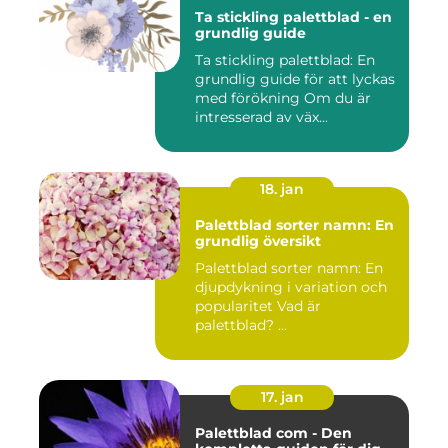
Ta stickling palettblad - en
grundlig guide
Ta stickling palettblad: En
grundlig guide för att lyckas
med förökning Om du är
intresserad av väx...
18. jan
Palettblad sorter namn: En
grundlig översikt
Palettblad sorter namn: En
djupdykning i variation och
popularitet Vad är
palettblad? ...
17. jan
Palettblad com - Den