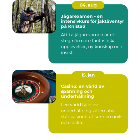
04. aug
Jägarexamen - en
intensivkurs för jaktäventyr
på Knistad
Att ta jägarexamen är ett
steg närmare fantastiska
upplevelser, ny kunskap och
insikt...
15. jan
Casino: en värld av
spänning och
underhållning
I en värld fylld av
underhållningsalternativ,
står casinon ut som en unik
och locka...