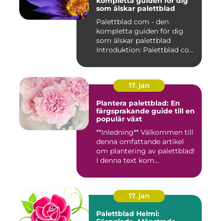
kompletta guiden för dig
som älskar palettblad
Palettblad com - den
kompletta guiden för dig
som älskar palettblad
Introduktion: Palettblad com
är...
17. jan
Plantera palettblad: En
färgsprakande guide till en
populär växt
**Inledning** Välkommen till
denna omfattande artikel
om plantering av palettblad!
I denna text kom...
17. jan
Palettblad Helmi: