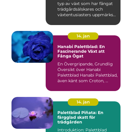
typ av växt som har fångat
trädgårdsälskares och
växtentusiasters uppmärks...
14. jan
Hanabi Palettblad: En
Fascinerande Växt att
Fånga Ögat
En Övergripande, Grundlig
Översikt över Hanabi
Palettblad Hanabi Palettblad,
även känt som Croton, ...
14. jan
Palettblad Piñata: En
färgglad skatt för
trädgården
Introduktion: Palettblad