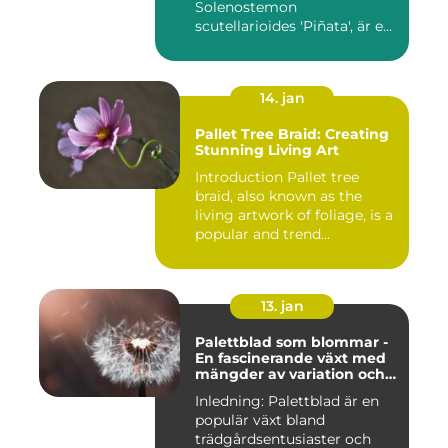
Solenostemon
scutellarioides 'Piñata', är en
populär ...
14. jan
Pallet Tree Braid: Creating
Stunning Living Art
Introduction Pallet tree
braid, also known as the
living artwork of foliage, is a
popular and trend...
13. jan
Palettblad som blommar -
En fascinerande växt med
mängder av variation och
möjligheter
Inledning: Palettblad är en
populär växt bland
trädgårdsentusiaster och