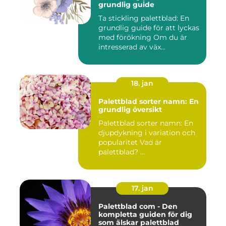
grundlig guide
Ta stickling palettblad: En
grundlig guide för att lyckas
med förökning Om du är
intresserad av väx...
18. jan
Palettblad sorter namn: En
grundlig översikt
Palettblad sorter namn: En
djupdykning i variation och
popularitet Vad är
palettblad? ...
17. jan
Palettblad com - Den
kompletta guiden för dig
som älskar palettblad