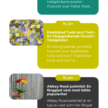
trädgårdsentusiaster :
Översikt över Pallet Walk
River...
15. jan
Palettblad Twist and Twirl -
En Färgsprakande Favorit i
Trädgården
En övergripande, grundlig
översikt över "palettblad
twist and twirl" Palettblad
twist and twirl är ...
15. jan
Abbey Road paleträd: En
färgglad växt med tidlös
popularitet
Abbey Road paleträd är en
typ av växt som har fångat