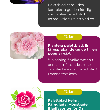
Palettblad com - den
kompletta guiden för dig
som älskar palettblad
Introduktion: Palettblad com
är...
17. jan
Plantera palettblad: En
färgsprakande guide till en
populär växt
**Inledning** Välkommen till
denna omfattande artikel
om plantering av palettblad!
I denna text kom...
17. jan
Palettblad Helmi:
Färgglada, Mönstrade
Bladfavoriter för Din