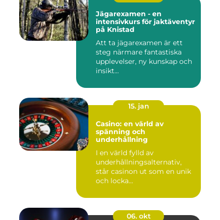
Jägarexamen - en
intensivkurs för jaktäventyr
på Knistad
Att ta jägarexamen är ett
steg närmare fantastiska
upplevelser, ny kunskap och
insikt...
15. jan
Casino: en värld av
spänning och
underhållning
I en värld fylld av
underhållningsalternativ,
står casinon ut som en unik
och locka...
06. okt