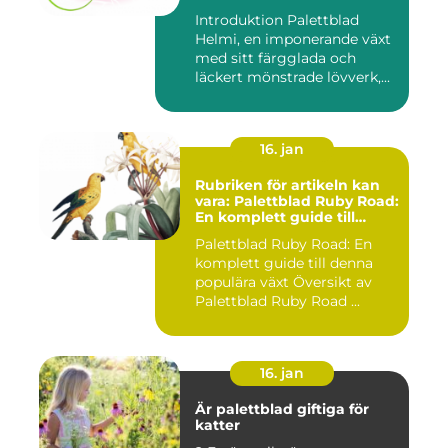
Trädgård
Introduktion Palettblad
Helmi, en imponerande växt
med sitt färgglada och
läckert mönstrade lövverk,...
16. jan
Rubriken för artikeln kan
vara: Palettblad Ruby Road:
En komplett guide till
denna populära växt
Palettblad Ruby Road: En
komplett guide till denna
populära växt Översikt av
Palettblad Ruby Road ...
16. jan
Är palettblad giftiga för
katter