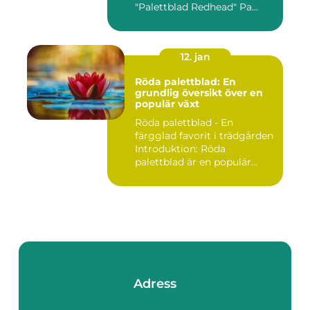
"Palettblad Redhead" Pa...
12. jan
Röda palettblad: En
grundlig översikt över en
populär växt
Röda palettblad - En
färgglad favorit i trädgården
Introduktion: Röda
palettblad är en populär
växt...
Adress