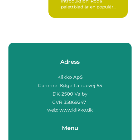
Introduktion: Röda
palettblad är en populär
växt...
Adress
web:
www.klikko.dk
Menu