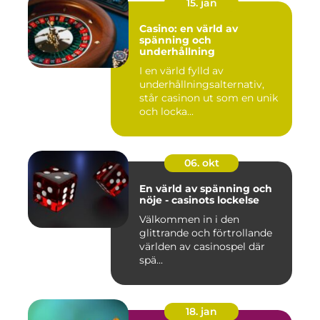
15. jan
Casino: en värld av
spänning och
underhållning
I en värld fylld av
underhållningsalternativ,
står casinon ut som en unik
och locka...
06. okt
En värld av spänning och
nöje - casinots lockelse
Välkommen in i den
glittrande och förtrollande
världen av casinospel där
spä...
18. jan