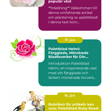
populär växt
**Inledning** Välkommen till
denna omfattande artikel
om plantering av palettblad!
I denna text kom...
17. jan
Palettblad Helmi:
Färgglada, Mönstrade
Bladfavoriter för Din
Trädgård
Introduktion Palettblad
Helmi, en imponerande växt
med sitt färgglada och
läckert mönstrade lövverk,...
16. jan
Rubriken för artikeln kan
vara: Palettblad Ruby Road: