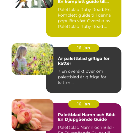
En komplett guide till
denna populära växt
Palettblad Ruby Road: En
komplett guide till denna
populära växt Översikt av
Palettblad Ruby Road ...
16. jan
Är palettblad giftiga för
katter
? En översikt över om
palettblad är giftiga för
katter ...
16. jan
Palettblad Namn och Bild:
En Djupgående Guide
Palettblad Namn och Bild -
En Djupgående Guide till