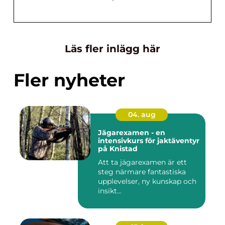
Läs fler inlägg här
Fler nyheter
04. aug
Jägarexamen - en
intensivkurs för jaktäventyr
på Knistad
Att ta jägarexamen är ett
steg närmare fantastiska
upplevelser, ny kunskap och
insikt...