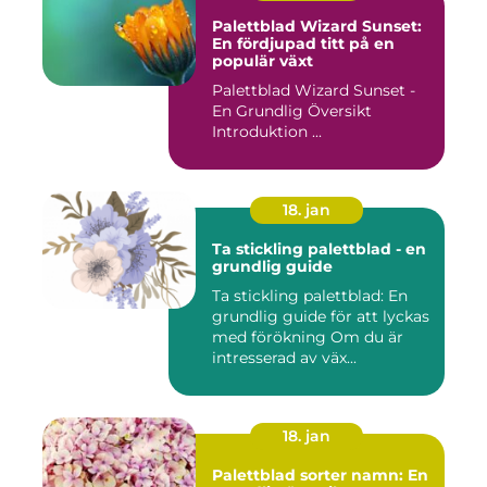
Palettblad Wizard Sunset:
En fördjupad titt på en
populär växt
Palettblad Wizard Sunset -
En Grundlig Översikt
Introduktion ...
18. jan
Ta stickling palettblad - en
grundlig guide
Ta stickling palettblad: En
grundlig guide för att lyckas
med förökning Om du är
intresserad av väx...
18. jan
Palettblad sorter namn: En