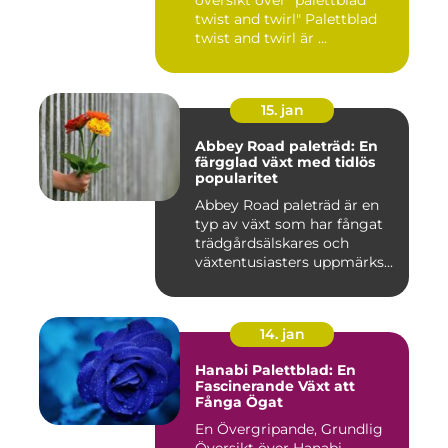
twist and twirl" Palettblad
twist and twirl är ...
15. jan
Abbey Road paleträd: En
färgglad växt med tidlös
popularitet
Abbey Road paleträd är en
typ av växt som har fångat
trädgårdsälskares och
växtentusiasters uppmärks...
14. jan
Hanabi Palettblad: En
Fascinerande Växt att
Fånga Ögat
En Övergripande, Grundlig
Översikt över Hanabi