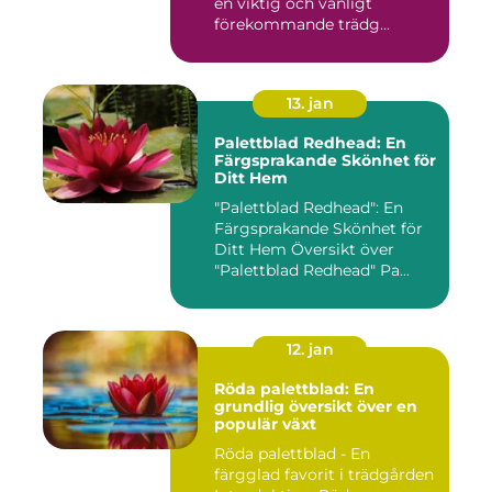
en viktig och vanligt
förekommande trädg...
13. jan
Palettblad Redhead: En
Färgsprakande Skönhet för
Ditt Hem
"Palettblad Redhead": En
Färgsprakande Skönhet för
Ditt Hem Översikt över
"Palettblad Redhead" Pa...
12. jan
Röda palettblad: En
grundlig översikt över en
populär växt
Röda palettblad - En
färgglad favorit i trädgården