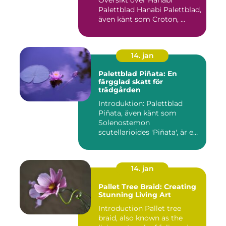
Palettblad Hanabi Palettblad,
även känt som Croton, ...
14. jan
Palettblad Piñata: En
färgglad skatt för
trädgården
Introduktion: Palettblad
Piñata, även känt som
Solenostemon
scutellarioides 'Piñata', är en
populär ...
14. jan
Pallet Tree Braid: Creating
Stunning Living Art
Introduction Pallet tree
braid, also known as the