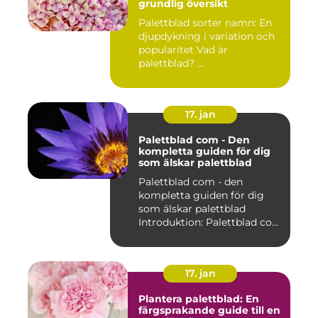
grundlig översikt
Palettblad sorter namn: En
djupdykning i variation och
popularitet Vad är
palettblad? ...
17. jan
Palettblad com - Den
kompletta guiden för dig
som älskar palettblad
Palettblad com - den
kompletta guiden för dig
som älskar palettblad
Introduktion: Palettblad com
är...
17. jan
Plantera palettblad: En
färgsprakande guide till en