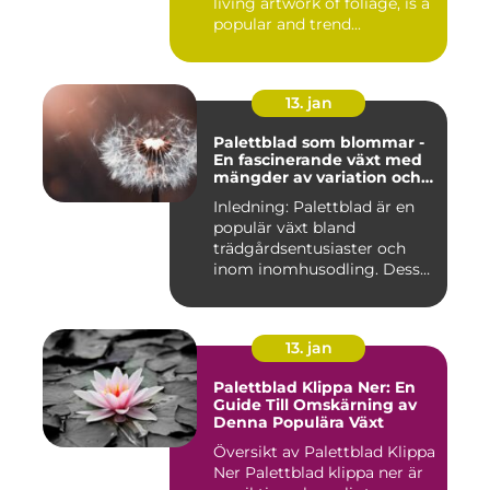
living artwork of foliage, is a
popular and trend...
13. jan
Palettblad som blommar -
En fascinerande växt med
mängder av variation och
möjligheter
Inledning: Palettblad är en
populär växt bland
trädgårdsentusiaster och
inom inomhusodling. Dess
uni...
13. jan
Palettblad Klippa Ner: En
Guide Till Omskärning av
Denna Populära Växt
Översikt av Palettblad Klippa
Ner Palettblad klippa ner är