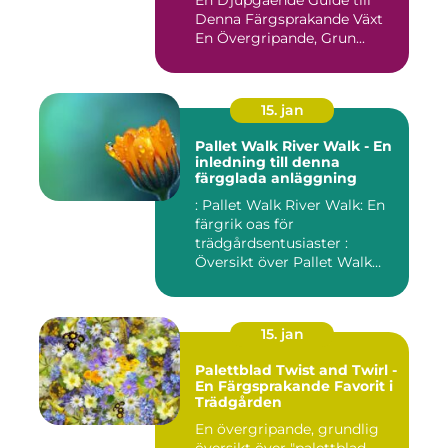
Denna Färgsprakande Växt
En Övergripande, Grun...
15. jan
Pallet Walk River Walk - En
inledning till denna
färgglada anläggning
: Pallet Walk River Walk: En
färgrik oas för
trädgårdsentusiaster :
Översikt över Pallet Walk
River...
15. jan
Palettblad Twist and Twirl -
En Färgsprakande Favorit i
Trädgården
En övergripande, grundlig
översikt över "palettblad