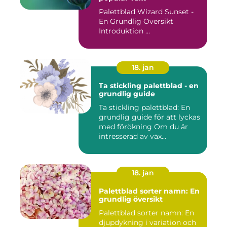
Palettblad Wizard Sunset -
En Grundlig Översikt
Introduktion ...
18. jan
Ta stickling palettblad - en
grundlig guide
Ta stickling palettblad: En
grundlig guide för att lyckas
med förökning Om du är
intresserad av väx...
18. jan
Palettblad sorter namn: En
grundlig översikt
Palettblad sorter namn: En
djupdykning i variation och