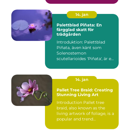
14. jan
Palettblad Piñata: En
färgglad skatt för
trädgården
Introduktion: Palettblad
Piñata, även känt som
Solenostemon
scutellarioides 'Piñata', är en
populär ...
14. jan
Pallet Tree Braid: Creating
Stunning Living Art
Introduction Pallet tree
braid, also known as the
living artwork of foliage, is a
popular and trend...