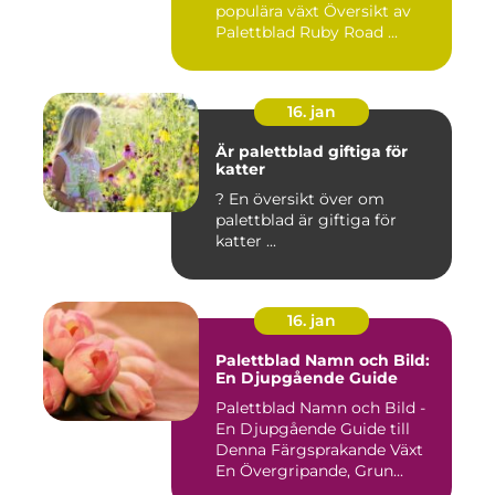
populära växt Översikt av
Palettblad Ruby Road ...
16. jan
Är palettblad giftiga för
katter
? En översikt över om
palettblad är giftiga för
katter ...
16. jan
Palettblad Namn och Bild:
En Djupgående Guide
Palettblad Namn och Bild -
En Djupgående Guide till
Denna Färgsprakande Växt
En Övergripande, Grun...