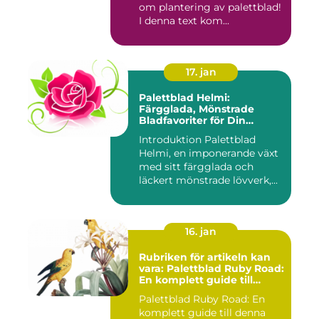
om plantering av palettblad!
I denna text kom...
17. jan
Palettblad Helmi:
Färgglada, Mönstrade
Bladfavoriter för Din
Trädgård
Introduktion Palettblad
Helmi, en imponerande växt
med sitt färgglada och
läckert mönstrade lövverk,...
16. jan
Rubriken för artikeln kan
vara: Palettblad Ruby Road:
En komplett guide till
denna populära växt
Palettblad Ruby Road: En
komplett guide till denna