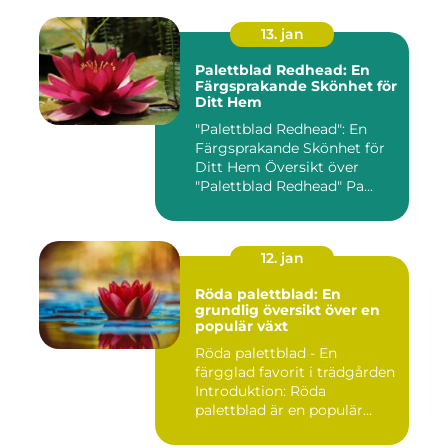
13. jan
Palettblad Redhead: En
Färgsprakande Skönhet för
Ditt Hem
"Palettblad Redhead": En
Färgsprakande Skönhet för
Ditt Hem Översikt över
"Palettblad Redhead" Pa...
12. jan
Röda palettblad: En
grundlig översikt över en
populär växt
Röda palettblad - En
färgglad favorit i trädgården
Introduktion: Röda
palettblad är en populär
växt...