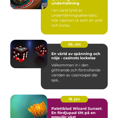
underhållning
I en värld fylld av
underhållningsalternativ,
står casinon ut som en unik
och locka...
06. okt
En värld av spänning och
nöje - casinots lockelse
Välkommen in i den
glittrande och förtrollande
världen av casinospel där
spä...
18. jan
Palettblad Wizard Sunset:
En fördjupad titt på en
populär växt