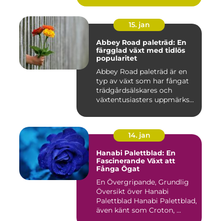
15. jan
Abbey Road paleträd: En
färgglad växt med tidlös
popularitet
Abbey Road paleträd är en
typ av växt som har fångat
trädgårdsälskares och
växtentusiasters uppmärks...
14. jan
Hanabi Palettblad: En
Fascinerande Växt att
Fånga Ögat
En Övergripande, Grundlig
Översikt över Hanabi
Palettblad Hanabi Palettblad,
även känt som Croton, ...