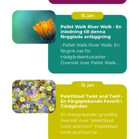
15. jan
Pallet Walk River Walk - En
inledning till denna
färgglada anläggning
: Pallet Walk River Walk: En
färgrik oas för
trädgårdsentusiaster :
Översikt över Pallet Walk
River...
15. jan
Palettblad Twist and Twirl -
En Färgsprakande Favorit i
Trädgården
En övergripande, grundlig
översikt över "palettblad
twist and twirl" Palettblad
twist and twirl är ...