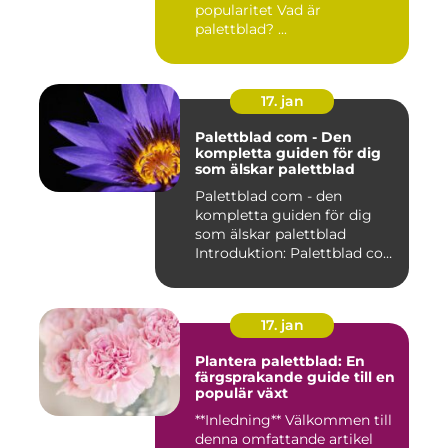
popularitet Vad är
palettblad? ...
17. jan
Palettblad com - Den
kompletta guiden för dig
som älskar palettblad
Palettblad com - den
kompletta guiden för dig
som älskar palettblad
Introduktion: Palettblad com
är...
17. jan
Plantera palettblad: En
färgsprakande guide till en
populär växt
**Inledning** Välkommen till
denna omfattande artikel