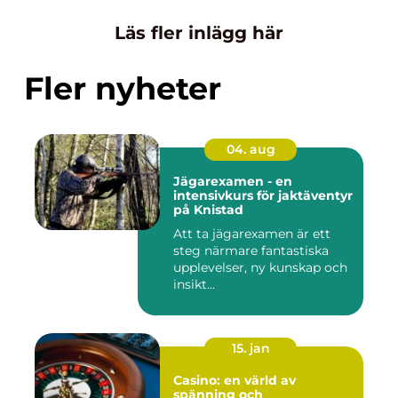
Läs fler inlägg här
Fler nyheter
04. aug
Jägarexamen - en
intensivkurs för jaktäventyr
på Knistad
Att ta jägarexamen är ett
steg närmare fantastiska
upplevelser, ny kunskap och
insikt...
15. jan
Casino: en värld av
spänning och