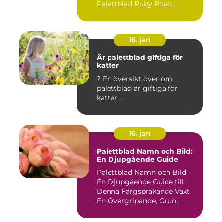
Palettblad Ruby Road ...
16. jan
Är palettblad giftiga för
katter
? En översikt över om
palettblad är giftiga för
katter ...
16. jan
Palettblad Namn och Bild:
En Djupgående Guide
Palettblad Namn och Bild -
En Djupgående Guide till
Denna Färgsprakande Växt
En Övergripande, Grun...