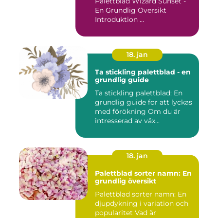
Palettblad Wizard Sunset -
En Grundlig Översikt
Introduktion ...
18. jan
Ta stickling palettblad - en
grundlig guide
Ta stickling palettblad: En
grundlig guide för att lyckas
med förökning Om du är
intresserad av väx...
18. jan
Palettblad sorter namn: En
grundlig översikt
Palettblad sorter namn: En
djupdykning i variation och
popularitet Vad är