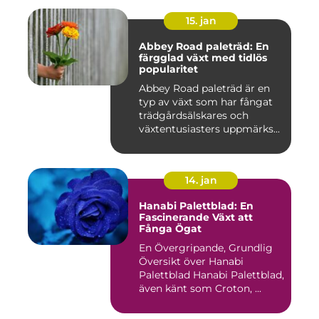
15. jan
Abbey Road paleträd: En
färgglad växt med tidlös
popularitet
Abbey Road paleträd är en
typ av växt som har fångat
trädgårdsälskares och
växtentusiasters uppmärks...
14. jan
Hanabi Palettblad: En
Fascinerande Växt att
Fånga Ögat
En Övergripande, Grundlig
Översikt över Hanabi
Palettblad Hanabi Palettblad,
även känt som Croton, ...