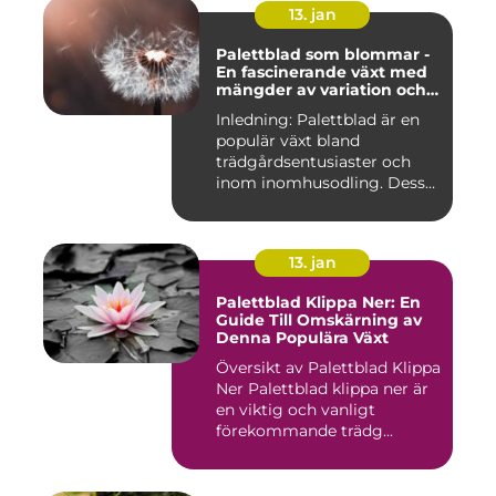
13. jan
Palettblad som blommar -
En fascinerande växt med
mängder av variation och
möjligheter
Inledning: Palettblad är en
populär växt bland
trädgårdsentusiaster och
inom inomhusodling. Dess
uni...
13. jan
Palettblad Klippa Ner: En
Guide Till Omskärning av
Denna Populära Växt
Översikt av Palettblad Klippa
Ner Palettblad klippa ner är
en viktig och vanligt
förekommande trädg...