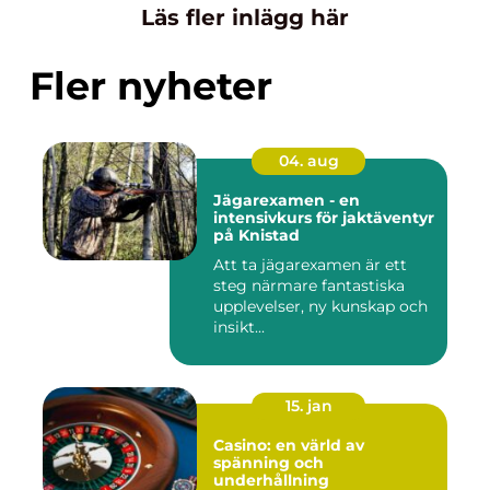
Läs fler inlägg här
Fler nyheter
04. aug
Jägarexamen - en
intensivkurs för jaktäventyr
på Knistad
Att ta jägarexamen är ett
steg närmare fantastiska
upplevelser, ny kunskap och
insikt...
15. jan
Casino: en värld av
spänning och
underhållning