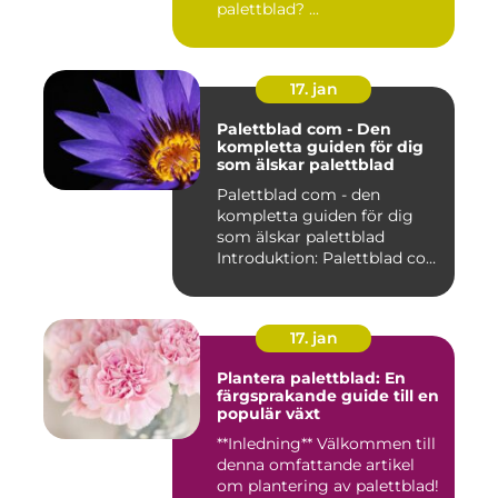
palettblad? ...
17. jan
Palettblad com - Den
kompletta guiden för dig
som älskar palettblad
Palettblad com - den
kompletta guiden för dig
som älskar palettblad
Introduktion: Palettblad com
är...
17. jan
Plantera palettblad: En
färgsprakande guide till en
populär växt
**Inledning** Välkommen till
denna omfattande artikel
om plantering av palettblad!