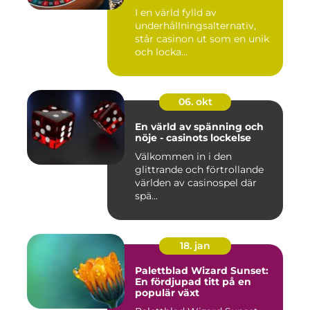
I en värld fylld av
underhållningsalternativ,
står casinon ut som en unik
och locka...
06. okt
En värld av spänning och
nöje - casinots lockelse
Välkommen in i den
glittrande och förtrollande
världen av casinospel där
spä...
18. jan
Palettblad Wizard Sunset:
En fördjupad titt på en
populär växt