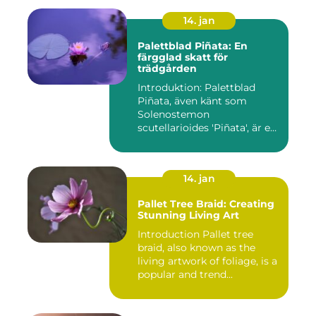
14. jan
Palettblad Piñata: En
färgglad skatt för
trädgården
Introduktion: Palettblad
Piñata, även känt som
Solenostemon
scutellarioides 'Piñata', är en
populär ...
14. jan
Pallet Tree Braid: Creating
Stunning Living Art
Introduction Pallet tree
braid, also known as the
living artwork of foliage, is a
popular and trend...