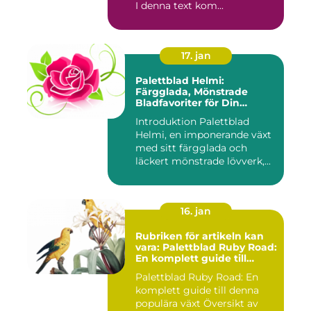
I denna text kom...
17. jan
Palettblad Helmi:
Färgglada, Mönstrade
Bladfavoriter för Din
Trädgård
Introduktion Palettblad
Helmi, en imponerande växt
med sitt färgglada och
läckert mönstrade lövverk,...
16. jan
Rubriken för artikeln kan
vara: Palettblad Ruby Road:
En komplett guide till
denna populära växt
Palettblad Ruby Road: En
komplett guide till denna
populära växt Översikt av