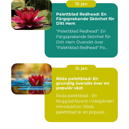
13. jan
Palettblad Redhead: En
Färgsprakande Skönhet för
Ditt Hem
"Palettblad Redhead": En
Färgsprakande Skönhet för
Ditt Hem Översikt över
"Palettblad Redhead" Pa...
12. jan
Röda palettblad: En
grundlig översikt över en
populär växt
Röda palettblad - En
färgglad favorit i trädgården
Introduktion: Röda
palettblad är en populär
växt...