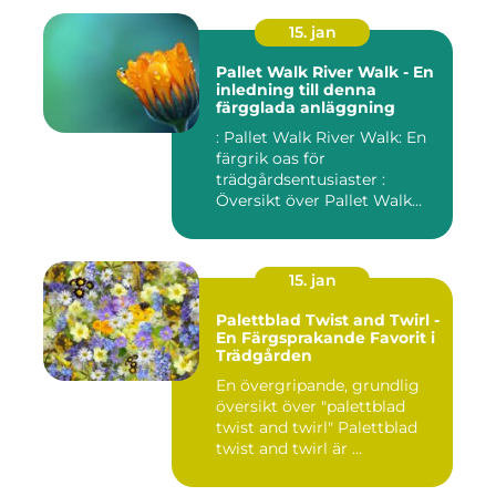
15. jan
Pallet Walk River Walk - En
inledning till denna
färgglada anläggning
: Pallet Walk River Walk: En
färgrik oas för
trädgårdsentusiaster :
Översikt över Pallet Walk
River...
15. jan
Palettblad Twist and Twirl -
En Färgsprakande Favorit i
Trädgården
En övergripande, grundlig
översikt över "palettblad
twist and twirl" Palettblad
twist and twirl är ...