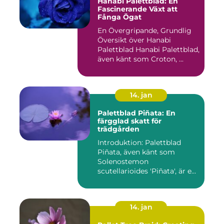
Hanabi Palettblad: En
Fascinerande Växt att
Fånga Ögat
En Övergripande, Grundlig
Översikt över Hanabi
Palettblad Hanabi Palettblad,
även känt som Croton, ...
14. jan
Palettblad Piñata: En
färgglad skatt för
trädgården
Introduktion: Palettblad
Piñata, även känt som
Solenostemon
scutellarioides 'Piñata', är en
populär ...
14. jan