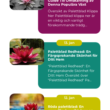
Guide Till Omskärning av
Denna Populära Växt
Översikt av Palettblad Klippa
Ner Palettblad klippa ner är
en viktig och vanligt
förekommande trädg...
13. jan
Palettblad Redhead: En
Färgsprakande Skönhet för
Ditt Hem
"Palettblad Redhead": En
Färgsprakande Skönhet för
Ditt Hem Översikt över
"Palettblad Redhead" Pa...
12. jan
Röda palettblad: En