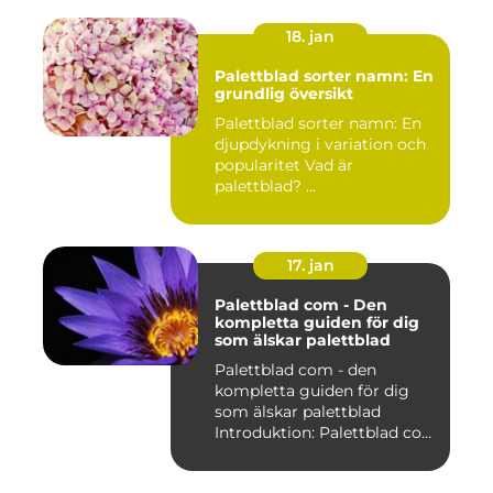
18. jan
Palettblad sorter namn: En
grundlig översikt
Palettblad sorter namn: En
djupdykning i variation och
popularitet Vad är
palettblad? ...
17. jan
Palettblad com - Den
kompletta guiden för dig
som älskar palettblad
Palettblad com - den
kompletta guiden för dig
som älskar palettblad
Introduktion: Palettblad com
är...