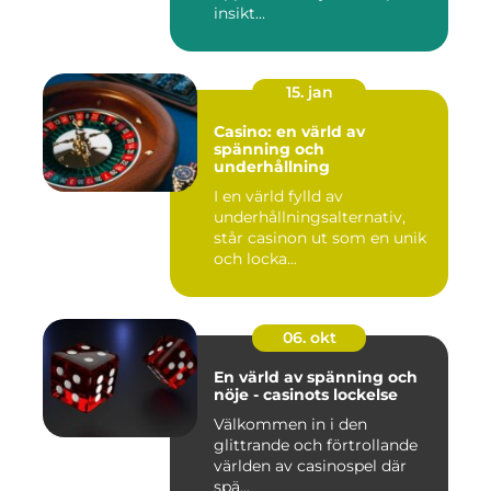
insikt...
15. jan
Casino: en värld av
spänning och
underhållning
I en värld fylld av
underhållningsalternativ,
står casinon ut som en unik
och locka...
06. okt
En värld av spänning och
nöje - casinots lockelse
Välkommen in i den
glittrande och förtrollande
världen av casinospel där
spä...