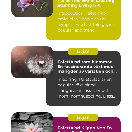
Pallet Tree Braid: Creating
Stunning Living Art
Introduction Pallet tree
braid, also known as the
living artwork of foliage, is a
popular and trend...
13. jan
Palettblad som blommar -
En fascinerande växt med
mängder av variation och
möjligheter
Inledning: Palettblad är en
populär växt bland
trädgårdsentusiaster och
inom inomhusodling. Dess
uni...
13. jan
Palettblad Klippa Ner: En