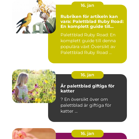
16. jan
Rubriken för artikeln kan
vara: Palettblad Ruby Road:
En komplett guide till
denna populära växt
Palettblad Ruby Road: En
komplett guide till denna
populära växt Översikt av
Palettblad Ruby Road ...
16. jan
Är palettblad giftiga för
katter
? En översikt över om
palettblad är giftiga för
katter ...
16. jan