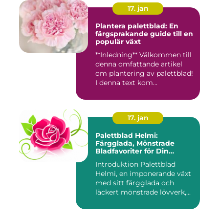
17. jan
Plantera palettblad: En
färgsprakande guide till en
populär växt
**Inledning** Välkommen till
denna omfattande artikel
om plantering av palettblad!
I denna text kom...
17. jan
Palettblad Helmi:
Färgglada, Mönstrade
Bladfavoriter för Din
Trädgård
Introduktion Palettblad
Helmi, en imponerande växt
med sitt färgglada och
läckert mönstrade lövverk,...