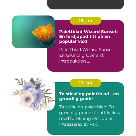
18. jan
Palettblad Wizard Sunset:
En fördjupad titt på en
populär växt
Palettblad Wizard Sunset -
En Grundlig Översikt
Introduktion ...
18. jan
Ta stickling palettblad - en
grundlig guide
Ta stickling palettblad: En
grundlig guide för att lyckas
med förökning Om du är
intresserad av väx...