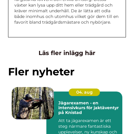
växter kan lysa upp ditt hem eller trädgård och
kräver minimalt underhåll. De är lätta att odla
både inomhus och utomhus vilket gör dem till en
favorit bland trädgårdsmästare och nybörjare.
Läs fler inlägg här
Fler nyheter
04. aug
Jägarexamen - en
intensivkurs för jaktäventyr
på Knistad
Att ta jägarexamen är ett
steg närmare fantastiska
upplevelser, ny kunskap och