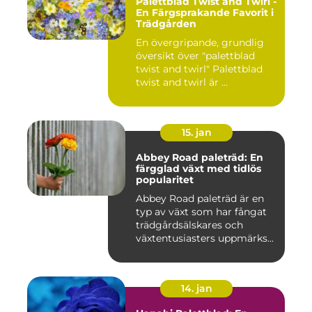
Palettblad Twist and Twirl -
En Färgsprakande Favorit i
Trädgården
En övergripande, grundlig
översikt över "palettblad
twist and twirl" Palettblad
twist and twirl är ...
15. jan
Abbey Road paleträd: En
färgglad växt med tidlös
popularitet
Abbey Road paleträd är en
typ av växt som har fångat
trädgårdsälskares och
växtentusiasters uppmärks...
14. jan