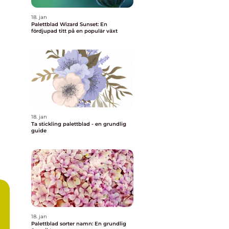
18. jan
Palettblad Wizard Sunset: En
fördjupad titt på en populär växt
18. jan
Ta stickling palettblad - en grundlig
guide
18. jan
Palettblad sorter namn: En grundlig