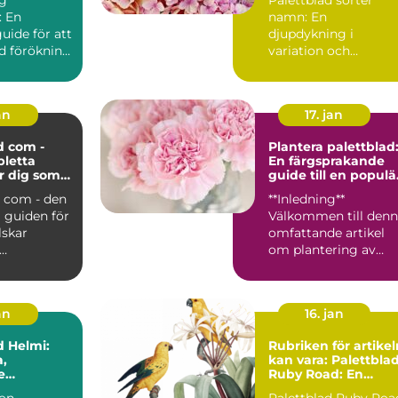
: En
namn: En
uide för att
djupdykning i
d förökning
variation och
intresserad
popularitet Vad är
palettblad? ...
an
17. jan
d com -
Plantera palettblad
letta
En färgsprakande
r dig som
guide till en populä
lettblad
växt
d com - den
**Inledning**
 guiden för
Välkommen till den
lskar
omfattande artikel
om plantering av
on:
palettblad! I denna
 com är...
text kom...
an
16. jan
d Helmi:
Rubriken för artikel
,
kan vara: Palettbla
e
Ruby Road: En
ter för Din
komplett guide till
ion
Palettblad Ruby Roa