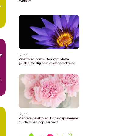
översikt
na
ad
17. jan
Palettblad com - Den kompletta
guiden för dig som älskar palettblad
17. jan
Plantera palettblad: En färgsprakande
guide till en populär växt