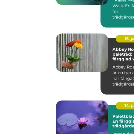
Walk: En f
för
trädgårdse
Översikt ö
Walk River.
15. j
Abbey Ro
paleträd:
färgglad 
tidlös pop
Abbey Roa
är en typ 
har fånga
trädgårds
växtentusi
uppmärks.
14. 
Palettbla
En färggla
trädgård
Introdukti