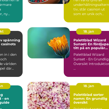
närmare
underhållningsalter
a
tiv, står casinon ut
r, ny
som en unik och
h insikt...
locka...
okt
18. jan
av spänning
Palettblad Wizard
 casinots
Sunset: En fördjup
titt på en populär
växt
 in i den
Palettblad Wizard
 och
Sunset - En Grundlig
de världen
Översikt Introduktion
pel där
...
an
18. jan
ng
Palettblad sorter
d - en
namn: En grundlig
guide
översikt
ng
Palettblad sorter