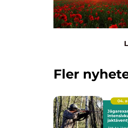
L
Fler nyhet
04. 
Jägarexa
intensivku
jaktävent
Knistad
Att ta jä