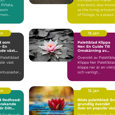
 Piñata,
tree braid, also kno
 som
as the living artwork
emon
of foliage, is a popul
oides
and trend...
r en populär
an
13. jan
d som
Palettblad Klippa
- En
Ner: En Guide Till
nde växt
Omskärning av
gder av
Denna Populära
 Palettblad
Översikt av Palettbl
 och
Växt
lär växt
Klippa Ner Palettblad
er
klippa ner är en vikti
entusiaster
och vanligt
förekommande
ling. Dess
trädg...
an
12. jan
d Redhead:
Röda palettblad: En
prakande
grundlig översikt
ör Ditt
över en populär väx
d Redhead":
Röda palettblad - En