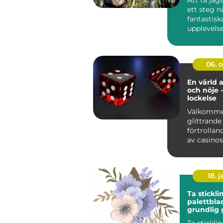
ett steg 
fantastisk
upplevelse
kunskap oc
06. 
En värld 
och nöje -
lockelse
Välkommen
glittrande
förtrollan
av casinos
spä...
18. j
Ta stickli
palettbla
grundlig 
Ta stickli