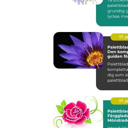
palettblad
grundlig g
lyckas me
Om du är 
av väx...
17. j
Palettbla
Den komp
guiden fö
älskar pa
Palettbla
kompletta
dig som ä
palettblad
Introdukti
Palettblad
17. j
Palettbla
Färgglada
Mönstrad
Bladfavori
Introdukt