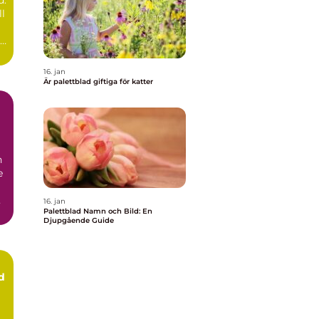
t
ll
ad
16. jan
Är palettblad giftiga för katter
h
e
16. jan
Palettblad Namn och Bild: En
Djupgående Guide
d
n