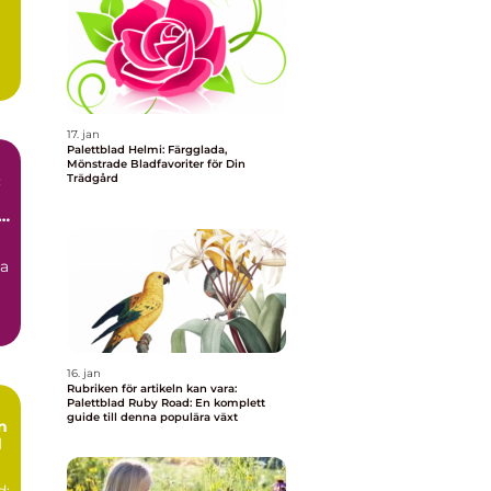
17. jan
Palettblad Helmi: Färgglada,
Mönstrade Bladfavoriter för Din
:
Trädgård
r
na
16. jan
Rubriken för artikeln kan vara:
Palettblad Ruby Road: En komplett
guide till denna populära växt
n
d
d: