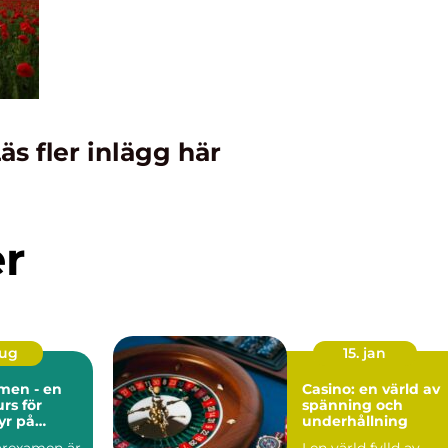
äs fler inlägg här
er
aug
15. jan
men - en
Casino: en värld av
rs för
spänning och
yr på
underhållning
garexamen är
I en värld fylld av