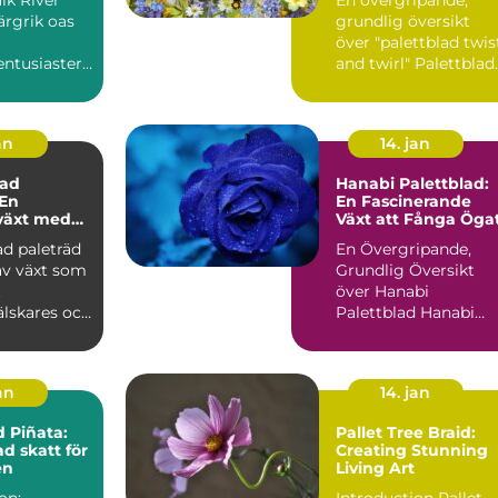
ärgrik oas
grundlig översikt
över "palettblad twis
ntusiaster :
and twirl" Palettblad
ver Pallet
twist and twirl är ...
..
an
14. jan
ad
Hanabi Palettblad:
 En
En Fascinerande
växt med
Växt att Fånga Öga
ularitet
d paleträd
En Övergripande,
av växt som
Grundlig Översikt
t
över Hanabi
älskares och
Palettblad Hanabi
asters
Palettblad, även kän
..
som Croton, ...
jan
14. jan
d Piñata:
Pallet Tree Braid:
d skatt för
Creating Stunning
en
Living Art
on:
Introduction Pallet