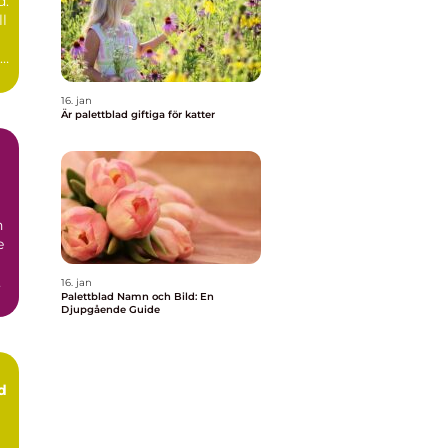
d:
t
ll
ad
16. jan
Är palettblad giftiga för katter
h
e
16. jan
Palettblad Namn och Bild: En
Djupgående Guide
d
n