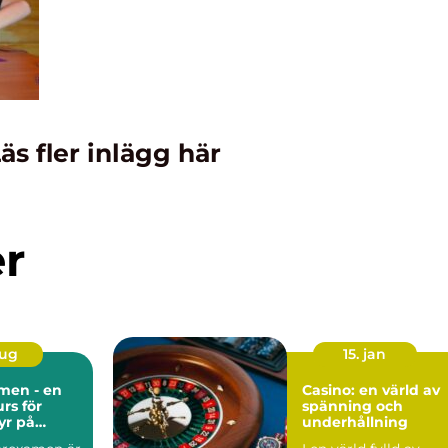
äs fler inlägg här
er
aug
15. jan
men - en
Casino: en värld av
rs för
spänning och
yr på
underhållning