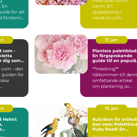
ng
Palettblad sorter
: En
namn: En
uide för att
djupdykning i
d förökning
variation och
intresserad
popularitet Vad är
palettblad? ...
an
17. jan
d com -
Plantera palettblad
letta
En färgsprakande
r dig som
guide till en populä
lettblad
växt
d com - den
**Inledning**
 guiden för
Välkommen till den
lskar
omfattande artikel
om plantering av
on:
palettblad! I denna
 com är...
text kom...
an
16. jan
d Helmi:
Rubriken för artikel
,
kan vara: Palettbla
e
Ruby Road: En
ter för Din
komplett guide till