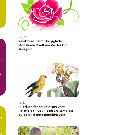
17. jan
Palettblad Helmi: Färgglada,
Mönstrade Bladfavoriter för Din
Trädgård
:
r
na
16. jan
Rubriken för artikeln kan vara:
Palettblad Ruby Road: En komplett
guide till denna populära växt
n
d