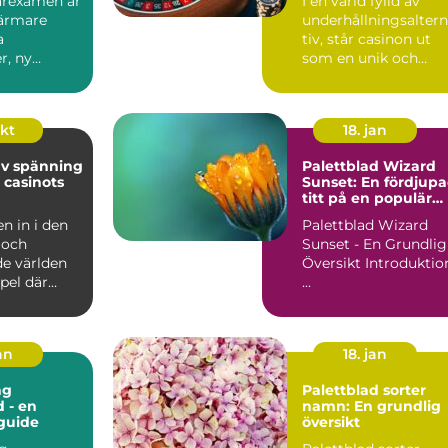
garexamen är
I en värld fylld av
närmare
underhållningsalter
a
tiv, står casinon ut
r, ny
som en unik och
h insikt...
locka...
okt
18. jan
av spänning
Palettblad Wizard
 casinots
Sunset: En fördjup
titt på en populär
växt
 in i den
Palettblad Wizard
 och
Sunset - En Grundlig
de världen
Översikt Introduktion
pel där
...
an
18. jan
ng
Palettblad sorter
d - en
namn: En grundlig
guide
översikt