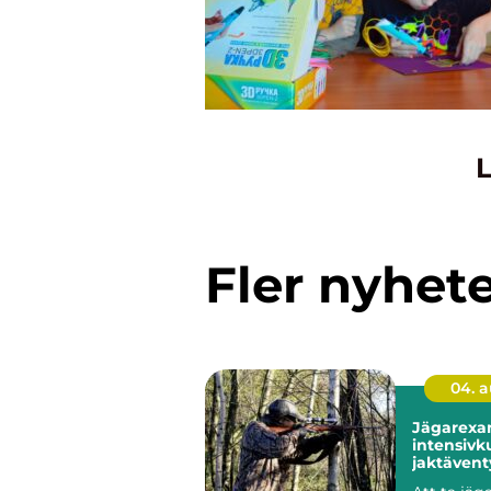
L
Fler nyhet
04. 
Jägarexa
intensivku
jaktävent
Knistad