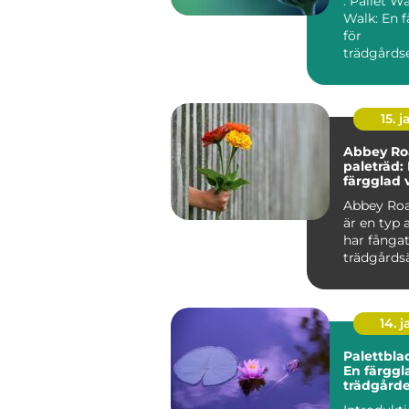
: Pallet W
Walk: En f
för
trädgårdse
Översikt ö
Walk River.
15. j
Abbey Ro
paleträd:
färgglad 
tidlös pop
Abbey Roa
är en typ 
har fånga
trädgårds
växtentusi
uppmärks.
14. 
Palettbla
En färggla
trädgård