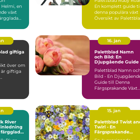
ion
Palettblad Ruby Roa
denna populära väx
 Helmi, en
En komplett guide ti
de växt
denna populära växt
färgglada
Översikt av Palettbl
t
Ruby Road ...
lövverk,...
an
16. jan
lad giftiga
Palettblad Namn
och Bild: En
Djupgående Guide
Palettblad Namn oc
 är giftiga
Bild - En Djupgåend
 katter ...
Guide till Denna
Färgsprakande Växt
En Övergripande,
Grun...
an
15. jan
lk River
Palettblad Twist an
 inledning
Twirl - En
a färgglada
Färgsprakande
ng
Favorit i Trädgårde