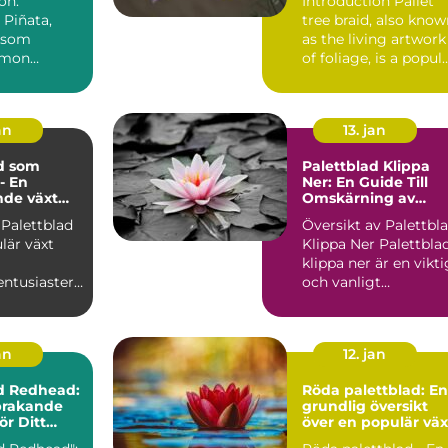
on:
Introduction Pallet
 Piñata,
tree braid, also kno
 som
as the living artwork
emon
of foliage, is a popul
oides
and trend...
r en populär
an
13. jan
d som
Palettblad Klippa
- En
Ner: En Guide Till
nde växt
Omskärning av
gder av
Denna Populära
 Palettblad
Översikt av Palettbl
 och
Växt
lär växt
Klippa Ner Palettblad
er
klippa ner är en vikti
entusiaster
och vanligt
förekommande
ling. Dess
trädg...
an
12. jan
d Redhead:
Röda palettblad: En
prakande
grundlig översikt
ör Ditt
över en populär väx