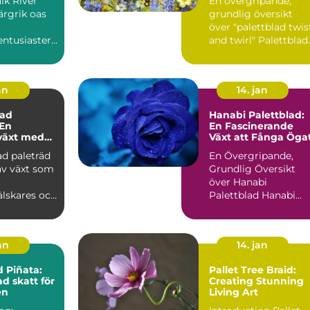
alk River
En övergripande,
ärgrik oas
grundlig översikt
över "palettblad twis
ntusiaster :
and twirl" Palettblad
ver Pallet
twist and twirl är ...
..
an
14. jan
ad
Hanabi Palettblad:
 En
En Fascinerande
växt med
Växt att Fånga Öga
ularitet
d paleträd
En Övergripande,
av växt som
Grundlig Översikt
t
över Hanabi
älskares och
Palettblad Hanabi
asters
Palettblad, även kän
..
som Croton, ...
jan
14. jan
d Piñata:
Pallet Tree Braid:
d skatt för
Creating Stunning
en
Living Art