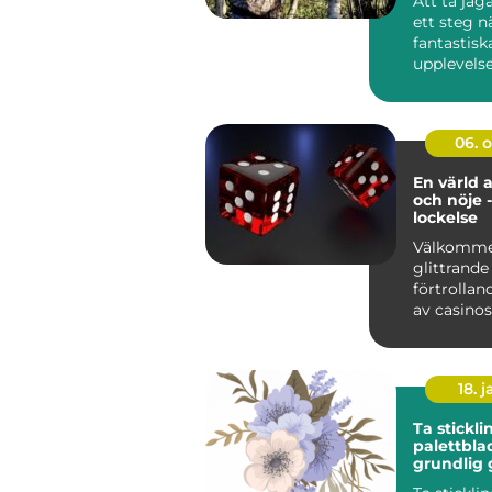
Att ta jä
ett steg 
fantastisk
upplevelse
kunskap oc
06. 
En värld 
och nöje -
lockelse
Välkommen
glittrande
förtrollan
av casinos
spä...
18. j
Ta stickli
palettbla
grundlig 