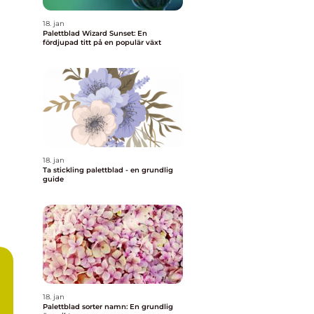
18. jan
Palettblad Wizard Sunset: En
fördjupad titt på en populär växt
18. jan
Ta stickling palettblad - en grundlig
guide
18. jan
Palettblad sorter namn: En grundlig