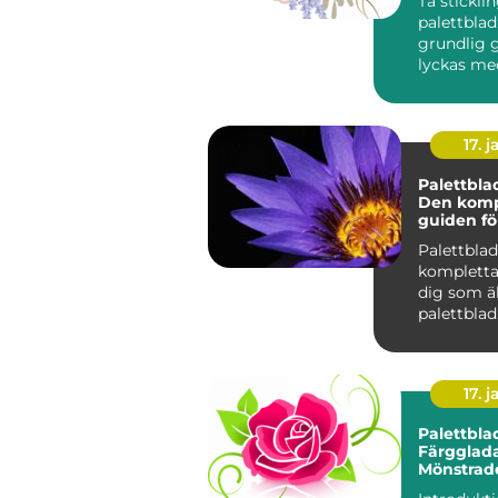
Ta stickli
palettblad
grundlig g
lyckas me
Om du är 
av väx...
17. j
Palettbla
Den komp
guiden fö
älskar pa
Palettbla
kompletta
dig som ä
palettblad
Introdukti
Palettblad
17. j
Palettbla
Färgglada
Mönstrad
Bladfavori