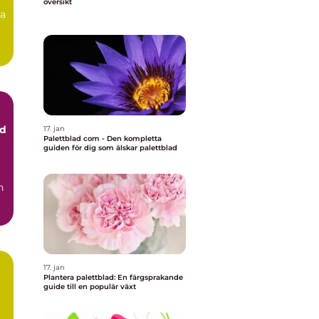
översikt
na
ad
17. jan
Palettblad com - Den kompletta
guiden för dig som älskar palettblad
17. jan
Plantera palettblad: En färgsprakande
guide till en populär växt