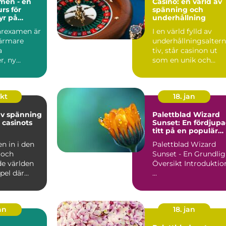
men - en
Casino: en värld av
rs för
spänning och
yr på
underhållning
garexamen är
I en värld fylld av
närmare
underhållningsalter
a
tiv, står casinon ut
r, ny
som en unik och
h insikt...
locka...
okt
18. jan
av spänning
Palettblad Wizard
 casinots
Sunset: En fördjup
titt på en populär
växt
 in i den
Palettblad Wizard
 och
Sunset - En Grundlig
de världen
Översikt Introduktion
pel där
...
an
18. jan