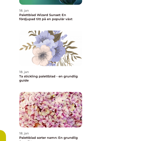
18. jan
Palettblad Wizard Sunset: En
fördjupad titt på en populär växt
18. jan
Ta stickling palettblad - en grundlig
guide
18. jan
Palettblad sorter namn: En grundlig