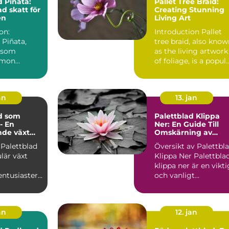
d Piñata:
Pallet Tree Braid:
d skatt för
Creating Stunning
en
Living Art
on:
Introduction Pallet
 Piñata,
tree braid, also kno
 som
as the living artwork
emon
of foliage, is a popul
oides
and trend...
r en populär
an
13. jan
d som
Palettblad Klippa
- En
Ner: En Guide Till
nde växt
Omskärning av
gder av
Denna Populära
 Palettblad
Översikt av Palettbl
 och
Växt
lär växt
Klippa Ner Palettblad
er
klippa ner är en vikti
entusiaster
och vanligt
förekommande
ling. Dess
trädg...
an
12. jan