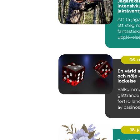
Jägarexa
intensivku
jaktävent
Knistad
Att ta jä
ett steg 
fantastisk
upplevelse
kunskap oc
06. 
En värld 
och nöje -
lockelse
Välkommen
glittrande
förtrollan
av casinos
spä...
18. j