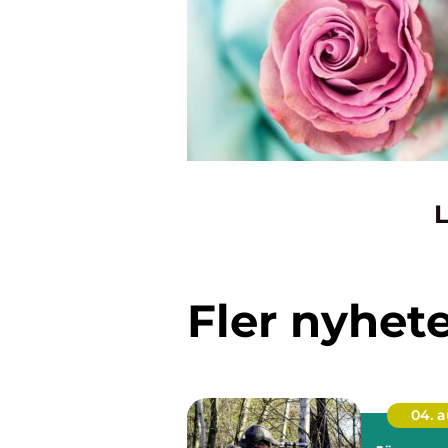
L
Fler nyhet
04. 