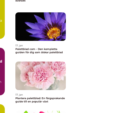
översikt
na
17. jan
Palettblad com - Den kompletta
guiden för dig som älskar palettblad
ad
17. jan
Plantera palettblad: En färgsprakande
guide till en populär växt