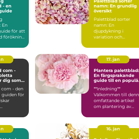
ng
Palettblad sorter
d - en
namn: En grundlig
guide
översikt
ng
Palettblad sorter
: En
namn: En
uide för att
djupdykning i
d förökning
variation och
intresserad
popularitet Vad är
palettblad? ...
an
17. jan
d com -
Plantera palettblad
letta
En färgsprakande
r dig som
guide till en populä
lettblad
växt
d com - den
**Inledning**
 guiden för
Välkommen till den
lskar
omfattande artikel
om plantering av
on:
palettblad! I denna
 com är...
text kom...
an
16. jan