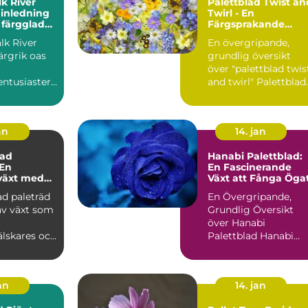
lk River
Palettblad Twist an
 inledning
Twirl - En
a färgglada
Färgsprakande
ng
Favorit i Trädgårde
alk River
En övergripande,
ärgrik oas
grundlig översikt
över "palettblad twis
ntusiaster :
and twirl" Palettblad
ver Pallet
twist and twirl är ...
..
an
14. jan
ad
Hanabi Palettblad:
 En
En Fascinerande
växt med
Växt att Fånga Öga
ularitet
d paleträd
En Övergripande,
av växt som
Grundlig Översikt
t
över Hanabi
älskares och
Palettblad Hanabi
asters
Palettblad, även kän
..
som Croton, ...
jan
14. jan