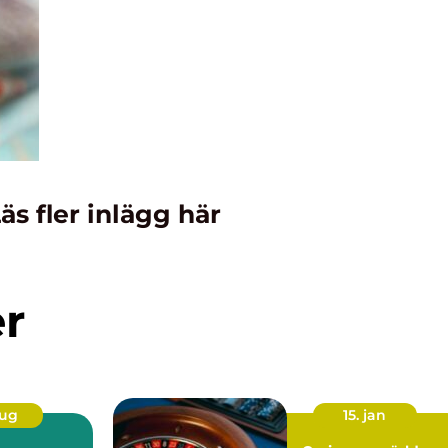
äs fler inlägg här
er
aug
15. jan