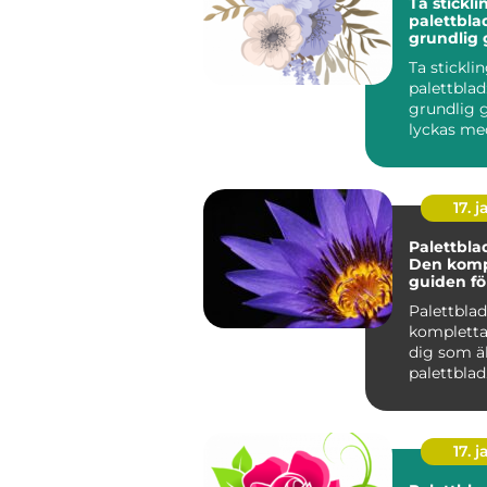
Ta stickli
palettbla
grundlig 
Ta stickli
palettblad
grundlig g
lyckas me
Om du är 
av väx...
17. j
Palettbla
Den komp
guiden fö
älskar pa
Palettbla
kompletta
dig som ä
palettblad
Introdukti
Palettblad
17. j