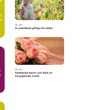
n
d
d:
t
ll
16. jan
Är palettblad giftiga för katter
ad
16. jan
h
Palettblad Namn och Bild: En
e
Djupgående Guide