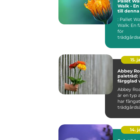
Pallet Wa
Walk - En
till denn
anläggni
: Pallet W
Walk: En f
för
trädgårdse
Översikt ö
Walk River.
15. j
Abbey Ro
paleträd:
färgglad 
tidlös pop
Abbey Roa
är en typ 
har fånga
trädgårds
växtentusi
uppmärks.
14. 