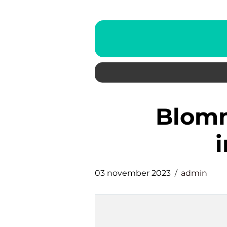
blommor i kruka ute
i
03 november 2023
admin