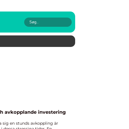
ch avkopplande investering
 sig en stunds avkoppling är
 i dessa stressiga tider. En