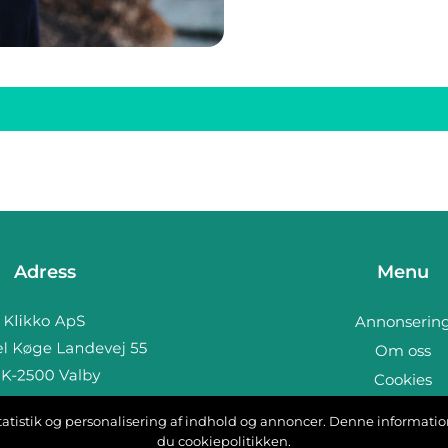
Adress
Menu
Annonserin
Om oss
Cookies
Kontakta os
, statistik og personalisering af indhold og annoncer. Denne informat
b:
www.klikko.dk
Sitemap
du cookiepolitikken.