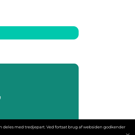
g
s
ion deles med tredjepart. Ved fortsat brug af websiden godkender