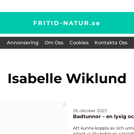
FRITID-NATUR.
se
Annonsering
Om Oss
Cookies
Kontakta Oss
Isabelle Wiklund
26 oktober 2023
Badtunnor – en lyxig o
Att kunna koppla av och unna
något vi alla behöver, särskilt